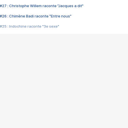
#27 : Christophe Willem raconte "Jacques a dit"
#26 : Chimène Badi raconte "Entre nous"
#25 : Indochine raconte "3e sexe"
#24 : Zaho raconte "C'est chelou"
#23 : Patrick Bruel raconte "Au café des délices"
#22 : Kyo raconte "Le chemin"
#21 : Nolwenn Leroy raconte "Cassé"
#20 : Patrick Hernandez raconte "Born to be alive"
#19 : Lorie raconte "Près de moi"
#18 : Michael Jones raconte "A nos actes manqués" (avec Jean-Jacque
#17 : Khaled raconte "Aïcha"
#16 : Corneille raconte "Parce qu'on vient de loin"