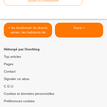
Ajouter un commentaire
< Au lendemain du drame
Gaza >
aérien, les habitants de
Donetsk craignent une
"pluie de bombes".
Hébergé par Overblog
Top articles
Pages
Contact
Signaler un abus
C.G.U.
Cookies et données personnelles
Préférences cookies