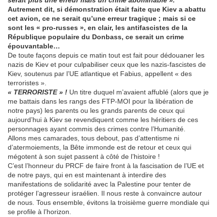
serait plus une erreur mais un crime abominable ».
Autrement dit, si démonstration était faite que Kiev a abattu
cet avion, ce ne serait qu’une erreur tragique ; mais si ce
sont les « pro-russes », en clair, les antifascistes de la
République populaire du Donbass, ce serait un crime
épouvantable…
De toute façons depuis ce matin tout est fait pour dédouaner les
nazis de Kiev et pour culpabiliser ceux que les nazis-fascistes de
Kiev, soutenus par l’UE atlantique et Fabius, appellent « des
terroristes ».
« TERRORISTE » !
Un titre duquel m’avaient affublé (alors que je
me battais dans les rangs des FTP-MOI pour la libération de
notre pays) les parents ou les grands parents de ceux qui
aujourd’hui à Kiev se revendiquent comme les héritiers de ces
personnages ayant commis des crimes contre l’Humanité.
Allons mes camarades, tous debout, pas d’attentisme ni
d’atermoiements, la Bête immonde est de retour et ceux qui
mégotent à son sujet passent à côté de l’histoire !
C’est l’honneur du PRCF de faire front à la fascisation de l’UE et
de notre pays, qui en est maintenant à interdire des
manifestations de solidarité avec la Palestine pour tenter de
protéger l’agresseur israélien. Il nous reste à convaincre autour
de nous. Tous ensemble, évitons la troisième guerre mondiale qui
se profile à l’horizon.