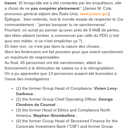
traces
. Et lorsqu’elle est a été contactée par les enquêteurs, elle
a choisi de ne
pas coopérer pleinement
.” [James M. Cole,
procureur général adjoint des États-Unis,
www.justice.gov
]
Épilogue : bien entendu, tout le monde essaie de respecter le 11e
commandement : “jamais banquier tu ne sanctionneras”.
Pourtant, on aurait pu penser qu’avec près de 9 Md$ de pertes,
des têtes allaient tomber, à commencer par celle du PDG (c’est
quoi son métier, si ce n’est empêcher ça ?)…
Eh bien non, ce n’est pas dans la nature des choses…
Alors les Américains ont fait pression pour que soient sanctionnés
un maximum de responsables.
Au final, 45 personnes ont été sanctionnées, allant du
licenciement à la diminution de salaire ou à la rétrogradation.
On a pu apprendre que 13 personnes avaient été licenciées à
l’issue des investigations :
(1) the former Group Head of Compliance,
Vivien Levy-
Garboua
;
(2) the former Group Chief Operating Officer,
George
Chodron de Courcel
;
(3) the former Head of Ethics and Compliance North
America,
Stephen Strombelline
;
(4) the former Group Head of Structured Finance for the
Corporate Investment Bank (“CIB”) and former Group