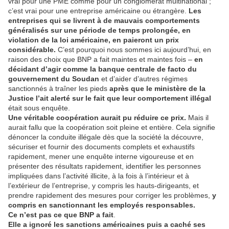
vrai pour une PME comme pour un conglomérat multinational ;
c’est vrai pour une entreprise américaine ou étrangère.
Les
entreprises qui se livrent à de mauvais comportements
généralisés sur une période de temps prolongée, en
violation de la loi américaine, en paieront un prix
considérable.
C’est pourquoi nous sommes ici aujourd’hui, en
raison des choix que BNP a fait maintes et maintes fois –
en
décidant d’agir comme la banque centrale de facto du
gouvernement du Soudan
et d’aider d’autres régimes
sanctionnés à traîner les pieds
après que le ministère de la
Justice l’ait alerté sur le fait que leur comportement illégal
était sous enquête.
Une véritable coopération aurait pu réduire ce prix.
Mais il
aurait fallu que la coopération soit pleine et entière. Cela signifie
dénoncer la conduite illégale dès que la société la découvre,
sécuriser et fournir des documents complets et exhaustifs
rapidement, mener une enquête interne vigoureuse et en
présenter des résultats rapidement, identifier les personnes
impliquées dans l’activité illicite, à la fois à l’intérieur et à
l’extérieur de l’entreprise, y compris les hauts-dirigeants, et
prendre rapidement des mesures pour corriger les problèmes,
y
compris en sanctionnant les employés responsables.
Ce n’est pas ce que BNP a fait
.
Elle a ignoré les sanctions américaines puis a caché ses