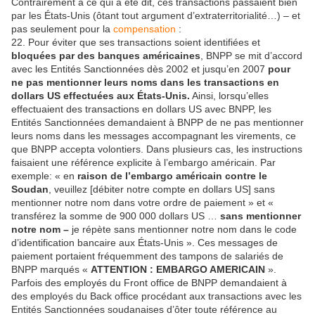
Contrairement à ce qui a été dit, ces transactions passaient bien
par les États-Unis (ôtant tout argument d’extraterritorialité…) – et
pas seulement pour la
compensation
:
22. Pour éviter que ses transactions soient identifiées et
bloquées par des banques américaines
, BNPP se mit d’accord
avec les Entités Sanctionnées dès 2002 et jusqu’en 2007
pour
ne pas mentionner leurs noms dans les transactions en
dollars US effectuées aux États-Unis.
Ainsi, lorsqu’elles
effectuaient des transactions en dollars US avec BNPP, les
Entités Sanctionnées demandaient à BNPP de ne pas mentionner
leurs noms dans les messages accompagnant les virements, ce
que BNPP accepta volontiers. Dans plusieurs cas, les instructions
faisaient une référence explicite à l’embargo américain. Par
exemple: « en
raison de l’embargo américain contre le
Soudan
, veuillez [débiter notre compte en dollars US] sans
mentionner notre nom dans votre ordre de paiement » et «
transférez la somme de 900 000 dollars US …
sans mentionner
notre nom –
je répète sans mentionner notre nom dans le code
d’identification bancaire aux États-Unis ». Ces messages de
paiement portaient fréquemment des tampons de salariés de
BNPP marqués «
ATTENTION : EMBARGO AMERICAIN
».
Parfois des employés du Front office de BNPP demandaient à
des employés du Back office procédant aux transactions avec les
Entités Sanctionnées soudanaises d’ôter toute référence au