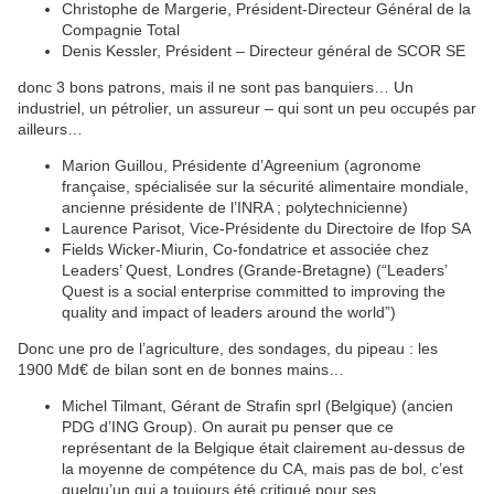
Christophe de Margerie, Président-Directeur Général de la
Compagnie Total
Denis Kessler, Président – Directeur général de SCOR SE
donc 3 bons patrons, mais il ne sont pas banquiers… Un
industriel, un pétrolier, un assureur – qui sont un peu occupés par
ailleurs…
Marion Guillou, Présidente d’Agreenium (agronome
française, spécialisée sur la sécurité alimentaire mondiale,
ancienne présidente de l’INRA ; polytechnicienne)
Laurence Parisot, Vice-Présidente du Directoire de Ifop SA
Fields Wicker-Miurin, Co-fondatrice et associée chez
Leaders’ Quest, Londres (Grande-Bretagne) (“Leaders’
Quest is a social enterprise committed to improving the
quality and impact of leaders around the world”)
Donc une pro de l’agriculture, des sondages, du pipeau : les
1900 Md€ de bilan sont en de bonnes mains…
Michel Tilmant, Gérant de Strafin sprl (Belgique) (ancien
PDG d’ING Group). On aurait pu penser que ce
représentant de la Belgique était clairement au-dessus de
la moyenne de compétence du CA, mais pas de bol, c’est
quelqu’un qui a toujours été critiqué pour ses