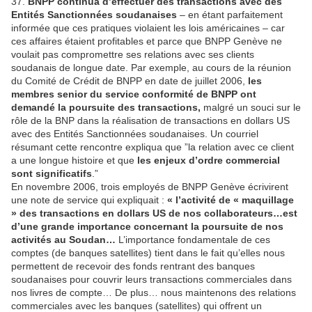
37.
BNPP continua d’effectuer des transactions avec des
Entités Sanctionnées soudanaises
– en étant parfaitement
informée que ces pratiques violaient les lois américaines – car
ces affaires étaient profitables et parce que BNPP Genève ne
voulait pas compromettre ses relations avec ses clients
soudanais de longue date. Par exemple, au cours de la réunion
du Comité de Crédit de BNPP en date de juillet 2006,
les
membres senior du service conformité de BNPP ont
demandé la poursuite des transactions,
malgré un souci sur le
rôle de la BNP dans la réalisation de transactions en dollars US
avec des Entités Sanctionnées soudanaises. Un courriel
résumant cette rencontre expliqua que ”la relation avec ce client
a une longue histoire et que
les enjeux d’ordre commercial
sont significatifs
.”
En novembre 2006, trois employés de BNPP Genève écrivirent
une note de service qui expliquait :
« l’activité de « maquillage
» des transactions en dollars US de nos collaborateurs…est
d’une grande importance concernant la poursuite de nos
activités au Soudan…
L’importance fondamentale de ces
comptes (de banques satellites) tient dans le fait qu’elles nous
permettent de recevoir des fonds rentrant des banques
soudanaises pour couvrir leurs transactions commerciales dans
nos livres de compte… De plus… nous maintenons des relations
commerciales avec les banques (satellites) qui offrent un