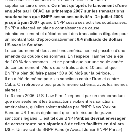
supplémentaire environ.
Ce n’est qu’après le lancement d’une
enquête par l’OFAC au printemps 2007 sur les transactions
soudanaises que BNPP cessa ces activités
.
De juillet 2006
jusqu’à juin 2007
quand BNPP cessa ses activités soudanaises,
BNPP a effectué en pleine connaissance de cause,
intentionnellement et délibérément des transactions illégales pour
un montant total d’approximativement
6,4 milliards de dollars
US avec le Soudan.
Le contournement des sanctions américaines est passible d’une
amende du double des sommes. En l’espèce, l’ammende a été
de 100 % des sommes – et ne portait que sur une seule année
de contournement ! Alors que le trafic a duré 10 ans, et que
BNPP a bien dû faire passer 30 à 80 Md$ sur la période…
Il en a été de même pour les sanctions contre l’Iran et contre
Cuba. On retrouve a peu près le même schéma, avec les mêmes
alertes :
Le 6 mars 2006, U.S. Law Firm 1 répondit par un mémorandum
que non seulement les transactions violaient les sanctions
américaines, qu’elles soient traitées par BNPP New York ou
Banque US 1 mais également que : « le risque de graves
sanctions légales … est tel que
BNP Paribas devrait envisager
de cesser toute participation à de telles facilités en dollars
US
». Un avocat de BNPP Paris (« Avocat Junior BNPP Paris»)