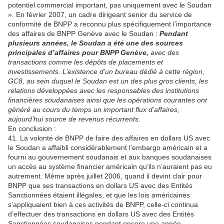
potentiel commercial important, pas uniquement avec le Soudan
». En février 2007, un cadre dirigeant senior du service de
conformité de BNPP a reconnu plus spécifiquement l’importance
des affaires de BNPP Genève avec le Soudan :
Pendant
plusieurs années, le Soudan a été une des sources
principales d’affaires pour BNPP Genève,
avec des
transactions comme les dépôts de placements et
investissements. L’existence d’un bureau dédié à cette région,
GC8, au sein duquel le Soudan est un des plus gros clients, les
relations développées avec les responsables des institutions
financières soudanaises ainsi que les opérations courantes ont
généré au cours du temps un important flux d’affaires,
aujourd’hui source de revenus récurrents.
En conclusion :
41. La volonté de BNPP de faire des affaires en dollars US avec
le Soudan a affaibli considérablement l’embargo américain et a
fourni au gouvernement soudanais et aux banques soudanaises
un accès au système financier américain qu’ils n’auraient pas eu
autrement. Même après juillet 2006, quand il devint clair pour
BNPP que ses transactions en dollars US avec des Entités
Sanctionnées étaient illégales, et que les lois américaines
s’appliquaient bien à ces activités de BNPP, celle-ci continua
d’effectuer des transactions en dollars US avec des Entités
Sanctionnées soudanaises pendant encore une année