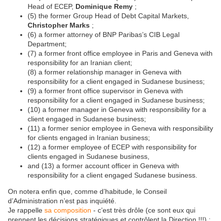
Head of ECEP,
Dominique Remy
;
(5) the former Group Head of Debt Capital Markets,
Christopher Marks
;
(6) a former attorney of BNP Paribas’s CIB Legal
Department;
(7) a former front office employee in Paris and Geneva with
responsibility for an Iranian client;
(8) a former relationship manager in Geneva with
responsibility for a client engaged in Sudanese business;
(9) a former front office supervisor in Geneva with
responsibility for a client engaged in Sudanese business;
(10) a former manager in Geneva with responsibility for a
client engaged in Sudanese business;
(11) a former senior employee in Geneva with responsibility
for clients engaged in Iranian business;
(12) a former employee of ECEP with responsibility for
clients engaged in Sudanese business,
and (13) a former account officer in Geneva with
responsibility for a client engaged Sudanese business.
On notera enfin que, comme d’habitude, le Conseil
d’Administration n’est pas inquiété.
Je rappelle
sa composition
- c’est très drôle (ce sont eux qui
prennent les décisions stratégiques et contrôlent la Direction !!!) :