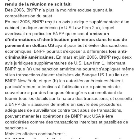
rendu de la réunion ne soit fait.
Dès 2006, BNPP n’a plus la moindre excuse quant à la
compréhension du sujet :
En mai 2006, BNPP reçut un avis juridique supplémentaire d’un
cabinet juridique américain (« U.S Law Firm 2 »), lequel
avertissait en particulier BNPP qu’en cas
d’omission
d’informations d’identification pertinentes dans le cas de
paiement en dollars US
ayant pour but d’éviter des sanctions
économiques, BNPP pourrait s’exposer à différentes
lois anti-
criminalité américaines.
En mars et juin 2006, BNPP reçu deux
avis juridiques supplémentaires de U.S. Law firm 1, informant
BNPP que (a) une sanction américaine pourrait s’appliquer même
si les transactions étaient réalisées via Banque US 1 au lieu de
BNPP New York, et que (b) les autorités américaines étaient
particulièrement attentives à l’utilisation de « paiements de
couverture » par des banques étrangères qui omettaient de
fournir tous les détails sur la nature des transactions, et conseilla
à BNPP de « s’assurer de mettre en œuvre des procédures
adéquates de surveillance contre tout abus de transactions,
pouvant mener les opérations de BNPP aux USA à être
considérées comme des transactions interdites et passibles de
sanctions ».
Mais les affaires continuèrent :