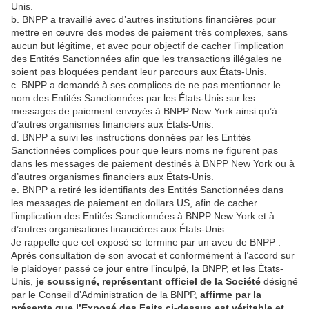
Unis.
b. BNPP a travaillé avec d’autres institutions financières pour
mettre en œuvre des modes de paiement très complexes, sans
aucun but légitime, et avec pour objectif de cacher l’implication
des Entités Sanctionnées afin que les transactions illégales ne
soient pas bloquées pendant leur parcours aux États-Unis.
c. BNPP a demandé à ses complices de ne pas mentionner le
nom des Entités Sanctionnées par les États-Unis sur les
messages de paiement envoyés à BNPP New York ainsi qu’à
d’autres organismes financiers aux États-Unis.
d. BNPP a suivi les instructions données par les Entités
Sanctionnées complices pour que leurs noms ne figurent pas
dans les messages de paiement destinés à BNPP New York ou à
d’autres organismes financiers aux États-Unis.
e. BNPP a retiré les identifiants des Entités Sanctionnées dans
les messages de paiement en dollars US, afin de cacher
l’implication des Entités Sanctionnées à BNPP New York et à
d’autres organisations financières aux États-Unis.
Je rappelle que cet exposé se termine par un aveu de BNPP :
Après consultation de son avocat et conformément à l’accord sur
le plaidoyer passé ce jour entre l’inculpé, la BNPP, et les États-
Unis,
je soussigné, représentant officiel de la Société
désigné
par le Conseil d’Administration de la BNPP,
affirme par la
présente que l’Exposé des Faits ci-dessus est véritable et