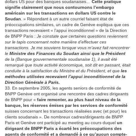
dollars US pour des banques soudanaises…
Cette pratique
signifie clairement que nous contournons l’embargo
américain sur les transactions en dollars US contre le
Soudan
. » Répondant à un autre courriel faisant état de
préoccupations similaires, un cadre de Genève expliqua que ces
transactions recevaient « l’appui inconditionnel » de la Direction
de BNPP Paris :
Je constate que certaines questions reviennent
sur le tapis concernant notre manière d’effectuer ces
transactions. Je me souviens lorsque vous m’avez fait rencontrer
le
Ministre des Finances du Soudan ainsi que le Président
de la (Banque gouvernementale soudanaise 1), il avait été
remarqué que toute activité économique, soit dit en passant, était
conduite à la satisfaction du Ministre et du Président, et que
les
méthodes utilisées recevaient l’appui inconditionnel de la
Direction Générale à Paris.
33. En septembre 2005, les agents seniors de conformité de
BNPP Genève ont organisé une rencontre des cadres dirigeants
de BNPP pour «
faire remonter, au plus haut niveau de la
banque, les réserves émises par les services de conformité
suisses concernant les transactions réalisées avec (et pour) les
clients soudanais ». De nombreux cadres/dirigeants de BNPP
Paris et Genève ont participé au meeting au cours duquel
un
dirigeant de BNPP Paris a écarté les préoccupations des
agents de conformité et a demandé à ce qu’aucun compte-