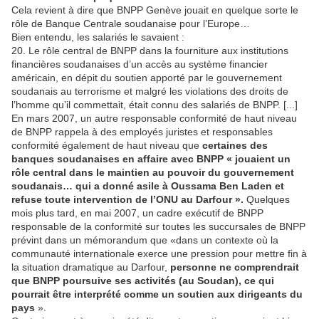
Cela revient à dire que BNPP Genève jouait en quelque sorte le
rôle de Banque Centrale soudanaise pour l’Europe…
Bien entendu, les salariés le savaient :
20. Le rôle central de BNPP dans la fourniture aux institutions
financières soudanaises d’un accès au système financier
américain, en dépit du soutien apporté par le gouvernement
soudanais au terrorisme et malgré les violations des droits de
l’homme qu’il commettait, était connu des salariés de BNPP. [...]
En mars 2007, un autre responsable conformité de haut niveau
de BNPP rappela à des employés juristes et responsables
conformité également de haut niveau que
certaines des
banques soudanaises en affaire avec BNPP « jouaient un
rôle central dans le maintien au pouvoir du gouvernement
soudanais… qui a donné asile à Oussama Ben Laden et
refuse toute intervention de l’ONU au Darfour ».
Quelques
mois plus tard, en mai 2007, un cadre exécutif de BNPP
responsable de la conformité sur toutes les succursales de BNPP
prévint dans un mémorandum que «dans un contexte où la
communauté internationale exerce une pression pour mettre fin à
la situation dramatique au Darfour,
personne ne comprendrait
que BNPP poursuive ses activités (au Soudan), ce qui
pourrait être interprété comme un soutien aux dirigeants du
pays
».