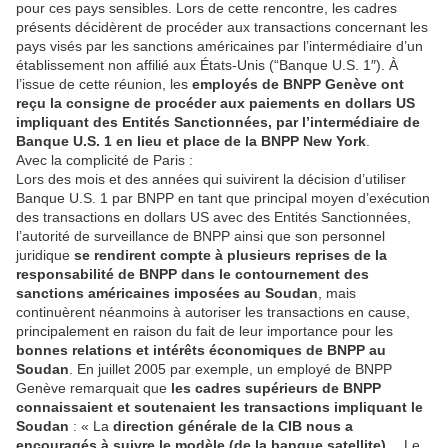
pour ces pays sensibles. Lors de cette rencontre, les cadres
présents décidèrent de procéder aux transactions concernant les
pays visés par les sanctions américaines par l’intermédiaire d’un
établissement non affilié aux États-Unis (“Banque U.S. 1″). À
l’issue de cette réunion, les
employés de BNPP Genève ont
reçu la consigne de procéder aux paiements en dollars US
impliquant des Entités Sanctionnées, par l’intermédiaire de
Banque U.S. 1 en lieu et place de la BNPP New York
.
Avec la complicité de Paris :
Lors des mois et des années qui suivirent la décision d’utiliser
Banque U.S. 1 par BNPP en tant que principal moyen d’exécution
des transactions en dollars US avec des Entités Sanctionnées,
l’autorité de surveillance de BNPP ainsi que son personnel
juridique
se rendirent compte à plusieurs reprises de la
responsabilité de BNPP dans le contournement des
sanctions américaines imposées au Soudan
, mais
continuèrent néanmoins à autoriser les transactions en cause,
principalement en raison du fait de leur importance pour les
bonnes relations et intérêts économiques de BNPP au
Soudan
. En juillet 2005 par exemple, un employé de BNPP
Genève remarquait que
les cadres supérieurs de BNPP
connaissaient et soutenaient les transactions impliquant le
Soudan
: « La
direction générale de la CIB nous a
encouragés à suivre le modèle (de la banque satellite)…
Le