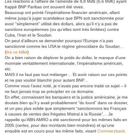
Les réactions à l’affaire de l’amende de 8,8 Md$ (6,6 Md€) ayant
frappé BNP Paribas ont souvent été vives.
Beaucoup ont pointé l’impérialisme financier américain, allant
même jusqu’à juger scandaleux que BPN soit sanctionnée pour
avoir “simplement” utilisé des dollars, alors qu’il n’y a pas de
sanctions européennes (ou qu’elles sont très limitées) contre
Cuba, l’Iran et le Soudan.
On peut d’ailleurs se demander pourquoi l’Europe n’a pas
sanctionné comme les USA le régime génocidaire du Soudan…
(
lire ce billet
)
On a bien raison de déplorer le poids du dollar, le manque d’une
monnaie veritablement internationale, l’impérialisme américain,
etc.
MAIS il ne faut pas tout mélanger… Et avoir raison sur ces points
et ne pas vouloir blanchir pour autant BNP…
Comme vous l’avez noté, je n’avais pas encore traité ce sujet – il
ne faut jamais trop se précipiter en ce domaine.
En effet, connaissant les banquiers et la justice américaine, je me
doutais bien qu’il y avait probablement “du lourd” dans ce dossier,
et un peu plus solide que simplement “sanctionnons les Français
à causes de ventes des frégates Mistral à la Russie”… Je
rappelle qu’ABN AMRO a été sanctionné pour les mêmes faits en
2005 (certes, pour des montants bien moindres) et qu’une
enquête est en cours pour les même faits, visant
Commerzbank,