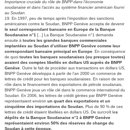
Importance cruciale du rôle de BNPP dans l’économie
soudanaise et dans l’accès au système financier américain fourni
au Soudan.
19. En 1997, peu de temps après l’imposition des sanctions
américaines contre le Soudan, BNPP Genève accepta de devenir
le seul correspondant bancaire en Europe de la Banque
Soudanaise n°1
[...] La Banque Soudanaise n°1 demanda
ensuite à
toutes les grandes banques commerciales
implantées au Soudan d’utiliser BNPP Genève comme leur
correspondant bancaire principal en Europe
. En conséquence
de quoi
toutes les banques soudanaises (ou presque toutes)
avaient des comptes libellés en dollars US auprès de BNPP
Genève
. Outre le fait de procéder aux transactions en dollars US,
BNPP Genève développa à partir de l’an 2000 un commerce de
lettres de crédit pour les banques soudanaises. En raison de son
rôle dans le financement des exportations de pétrole soudanais,
BNPP Genève joua un rôle clé dans le commerce international du
Soudan. En 2006, les lettres de crédit gérées par BNPP Genève
représentaient environ
un quart des exportations et un
cinquième des importations du Soudan.
Plus de 90 % de ces
lettres de crédit étaient libellées en dollars US. De surcroît le
s
dépôts de la Banque Soudanaise n°1 à BNPP Genève
représentaient environ 50% des réserves de change du
Soudan à cette époque.