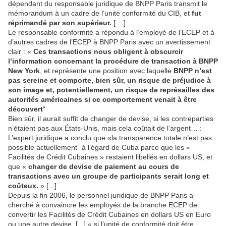
dépendant du responsable juridique de BNPP Paris transmit le
mémorandum à un cadre de l’unité conformité du CIB, et
fut
réprimandé par son supérieur.
[....]
Le responsable conformité a répondu à l’employé de l’ECEP et à
d’autres cadres de l’ECEP à BNPP Paris avec un avertissement
clair : «
Ces transactions nous obligent à obscurcir
l’information concernant la procédure de transaction à BNPP
New York
, et représente une position avec laquelle
BNPP n’est
pas sereine et comporte, bien sûr, un risque de préjudice à
son image et, potentiellement, un risque de représailles des
autorités américaines si ce comportement venait à être
découvert
“
Bien sûr, il aurait suffit de changer de devise, si les contreparties
n’étaient pas aux États-Unis, mais cela coûtait de l’argent… :
L’expert juridique a conclu que «la transparence totale n’est pas
possible actuellement” à l’égard de Cuba parce que les «
Facilités de Crédit Cubaines » restaient libellés en dollars US, et
que «
changer de devise de paiement au cours de
transactions avec un groupe de participants serait long et
coûteux.
» [...]
Depuis la fin 2006, le personnel juridique de BNPP Paris a
cherché à convaincre les employés de la branche ECEP de
convertir les Facilités de Crédit Cubaines en dollars US en Euro
ou une autre devise. [...] « si l’unité de conformité doit être