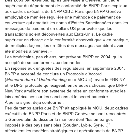
Dès 2003
par exemple, après une visite à Genève, un cadre
supérieur du département de conformité de BNPP Paris expliqua
aux cadres exécutifs de BNPP CIB à Paris que BNPP Genève
employait de manière régulière une méthode de paiement de
couverture qui omettait les noms d’Entités Sanctionnées dans les
messages de paiement en dollars US pour éviter que les
transactions soient découvertes aux États-Unis. Le cadre
supérieur en charge de la conformité observait que « en pratique,
de multiples façons, les en-têtes des messages semblent avoir
été modifiés à Genève. »
Les Américains, pas chiens, ont prévenu BNPP en 2004, qui a
accepté de se conformer aux demandes :
En réponse aux enquêtes des régulateurs, en septembre 2004,
BNPP a accepté de conclure un Protocole d’Accord
(
Memorandum of Understanding
ou « MOU »), avec le FRB-NY
et le DFS, protocole qui exigeait, entre autres choses, que BNPP
New York améliore son système de mise en conformité avec les
lois américaines sur les sanctions et le secret bancaire.
À peine signé, déjà contourné :
Peu de temps après que BNPP ait appliqué le MOU, deux cadres
exécutifs de BNPP Paris et de BNPP Genève se sont rencontrés
à Genève afin de discuter la manière dont “les embargos
imposés à des pays sensibles (Soudan, Lybie, Syrie…)”
affectaient les modèles stratégiques et opérationnels de BNPP