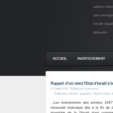
valeurs huma
suis enseigna
l’école répu
défendre
ACCUEIL
AVERTISSEMENT
Rappel: d'où vient l'Etat d’Israël à 
27 Juillet 2014
, Rédigé par lucien-pons
Publié dans
#Israël - palestine - Moyen-Orient
,
#
...Les événements des années 1947
nécessité historique liée à la fin d
mondiale de la Shoah mais comme l