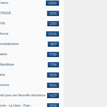
France
4304
ERIQUE
2915
TAN.
2351
Russie
2045
mondialisation
1817
ation .
1739
République
1716
aine
1559
rorisme
1534
ité pour une Nouvelle résistance
1427
yrie - La Libye - l'Iran -
1379