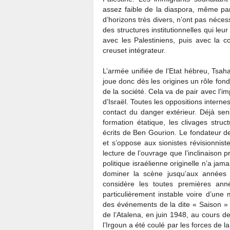
assez faible de la diaspora, même parm
d’horizons très divers, n’ont pas néce
des structures institutionnelles qui le
avec les Palestiniens, puis avec la co
creuset intégrateur.
L’armée unifiée de l’Etat hébreu, Tsa
joue donc dès les origines un rôle fon
de la société. Cela va de pair avec l’i
d’Israël. Toutes les oppositions inter
contact du danger extérieur. Déjà s
formation étatique, les clivages struc
écrits de Ben Gourion. Le fondateur de 
et s’oppose aux sionistes révisionniste
lecture de l’ouvrage que l’inclinaison 
politique israélienne originelle n’a jam
dominer la scène jusqu’aux années 19
considère les toutes premières an
particulièrement instable voire d’une 
des événements de la dite « Saison » qu
de l’Atalena, en juin 1948, au cours
l’Irgoun a été coulé par les forces de l