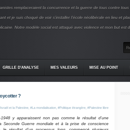
nistes remplaceraient la concurrence et la guerre de tous contre tous
nt et je suis choqué de voir s’installer l’école néolibérale en lieu et pl
blicaine. Notre modèle social est attaqué avec violence et mon but est d
GRILLE D'ANALYSE
MES VALEURS
MISE AU POINT
boycotter ?
Israël et la Palestine
,
#La mondialisation
,
#Politique étrangère
,
#Palestine libre
-1948 y apparaissent non pas comme le résultat d’une
e la Seconde Guerre mondiale et à la prise de conscience
e résultat d’un processus long, commencé plusieurs