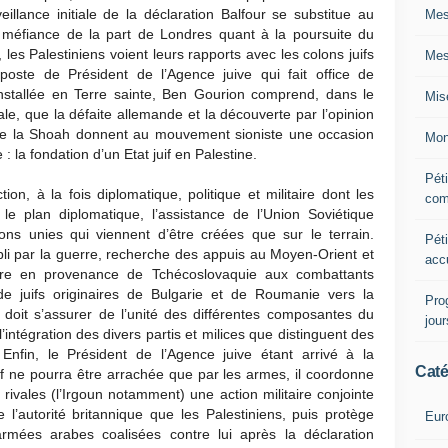
eillance initiale de la déclaration Balfour se substitue au
Mes
méfiance de la part de Londres quant à la poursuite du
, les Palestiniens voient leurs rapports avec les colons juifs
Mes
ste de Président de l’Agence juive qui fait office de
tallée en Terre sainte, Ben Gourion comprend, dans le
Mis
e, que la défaite allemande et la découverte par l’opinion
 de la Shoah donnent au mouvement sioniste une occasion
Mon
 : la fondation d’un Etat juif en Palestine.
Péti
on, à la fois diplomatique, politique et militaire dont les
com
le plan diplomatique, l’assistance de l’Union Soviétique
ons unies qui viennent d’être créées que sur le terrain.
Péti
bli par la guerre, recherche des appuis au Moyen-Orient et
acc
litaire en provenance de Tchécoslovaquie aux combattants
 de juifs originaires de Bulgarie et de Roumanie vers la
Pro
 doit s’assurer de l’unité des différentes composantes du
jou
intégration des divers partis et milices que distinguent des
 Enfin, le Président de l’Agence juive étant arrivé à la
Caté
uif ne pourra être arrachée que par les armes, il coordonne
ivales (l’Irgoun notamment) une action militaire conjointe
 l’autorité britannique que les Palestiniens, puis protège
Eur
armées arabes coalisées contre lui après la déclaration