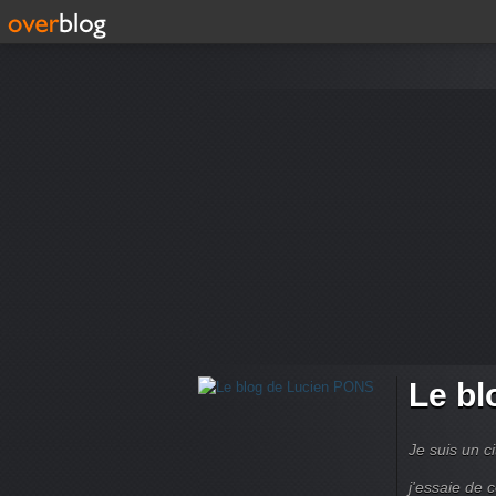
Le bl
Je suis un ci
j'essaie de 