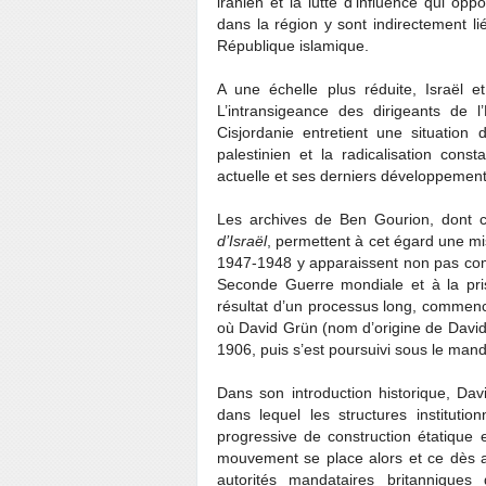
iranien et la lutte d’influence qui op
dans la région y sont indirectement l
République islamique.
A une échelle plus réduite, Israël et
L’intransigeance des dirigeants de 
Cisjordanie entretient une situation
palestinien et la radicalisation cons
actuelle et ses derniers développements
Les archives de Ben Gourion, dont ce
d’Israël
, permettent à cet égard une 
1947-1948 y apparaissent non pas comme
Seconde Guerre mondiale et à la pr
résultat d’un processus long, commenc
où David Grün (nom d’origine de David B
1906, puis s’est poursuivi sous le mand
Dans son introduction historique, Da
dans lequel les structures instituti
progressive de construction étatique 
mouvement se place alors et ce dès a
autorités mandataires britanniques