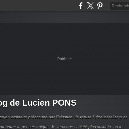
Publicité
og de Lucien PONS
toyen ordinaire préoccupé par l’injustice. Je refuse l'ultralibéralisme et
combattre la pensée unique. Je veux une société plus solidaire où les