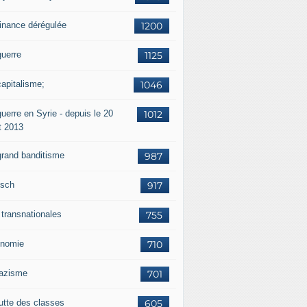
finance dérégulée
1200
guerre
1125
capitalisme;
1046
uerre en Syrie - depuis le 20
1012
t 2013
grand banditisme
987
sch
917
 transnationales
755
nomie
710
nazisme
701
lutte des classes
605