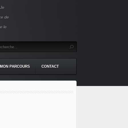
 Je
ace de
e le
MON PARCOURS
CONTACT