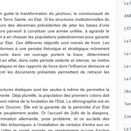
La 
n guide la transformation du
yeshouv
, la communauté de
AM
n Terre Sainte, en Etat. Si les structures institutionnelles du
urs des décennies précédentes de jeter les bases d’une
L'O
core parvenir à constituer une armée unifiée, à agrandir le
s et à en chasser les populations palestiniennes pour garantir
La 
tur Etat. Ces différents objectifs sont menés de front. Les
onformes à une pensée théorique et stratégique mûrement
La 
éunis dans cet ouvrage portent la trace, déterminent
t en effet, dans cette période violente et intense, se mettre
tiques et des rapports de force dont l’influence demeure et
La n
dont les documents présentés permettent de retracer les
La 
ructures étatiques sont les seules à même de permettre la
Ukr
rente. Déjà plurielle, la population des premiers colons doit
nt même de la fondation de l’Etat. La démographie est en
Ter
en Gourion. Elle est la garantie de la pérennité d’un Etat
e peuplement arabe. Or l’accueil de Juifs de la diaspora,
Com
rmination allemande, pose problème, et ce au-delà des
tés britanniques à l’installation de certains d’entre eux en
La S
rallier le projet sioniste ne représentent qu’une fraction