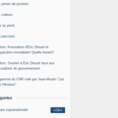
 prises de position
 valeurs
e au point
 parcours
tion: Arrestation d'Eric Drouet et
parution immédiate! Quelle honte!!!
tion: Soutien à Eric Drouet face aux
usations du gouvernement
gamme du CNR créé par Jean-Moulin "Les
rs Heureux"
gories
ope supranationale
4584