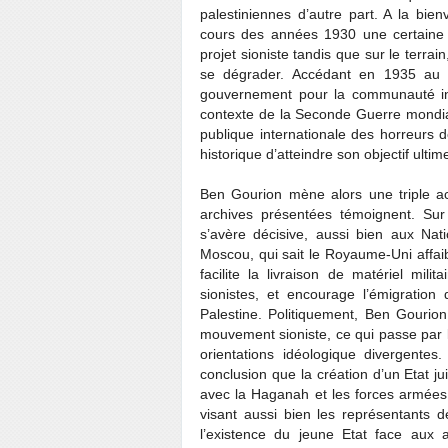
palestiniennes d’autre part. A la bienv
cours des années 1930 une certaine 
projet sioniste tandis que sur le terrain
se dégrader. Accédant en 1935 au po
gouvernement pour la communauté ins
contexte de la Seconde Guerre mondial
publique internationale des horreurs
historique d’atteindre son objectif ultime
Ben Gourion mène alors une triple acti
archives présentées témoignent. Sur 
s’avère décisive, aussi bien aux Nati
Moscou, qui sait le Royaume-Uni affai
facilite la livraison de matériel mi
sionistes, et encourage l’émigration
Palestine. Politiquement, Ben Gourion
mouvement sioniste, ce qui passe par l’
orientations idéologique divergentes.
conclusion que la création d’un Etat j
avec la Haganah et les forces armées r
visant aussi bien les représentants de
l’existence du jeune Etat face aux 