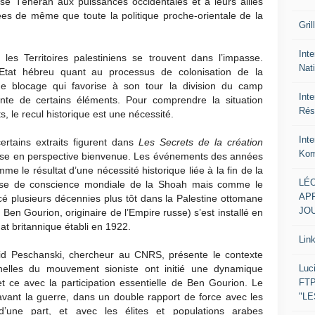
pose Téhéran aux puissances occidentales et à leurs alliés
iées de même que toute la politique proche-orientale de la
Gril
Inte
 les Territoires palestiniens se trouvent dans l’impasse.
Nat
l’Etat hébreu quant au processus de colonisation de la
 de blocage qui favorise à son tour la division du camp
Int
tante de certains éléments. Pour comprendre la situation
Rés
, le recul historique est une nécessité.
Int
rtains extraits figurent dans
Les Secrets de la création
Kom
mise en perspective bienvenue. Les événements des années
 le résultat d’une nécessité historique liée à la fin de la
LÉO
ise de conscience mondiale de la Shoah mais comme le
APR
é plusieurs décennies plus tôt dans la Palestine ottomane
JOU
en Gourion, originaire de l’Empire russe) s’est installé en
at britannique établi en 1922.
Lin
vid Peschanski, chercheur au CNRS, présente le contexte
Luc
onnelles du mouvement sioniste ont initié une dynamique
FTP
et ce avec la participation essentielle de Ben Gourion. Le
"L
vant la guerre, dans un double rapport de force avec les
 d’une part, et avec les élites et populations arabes