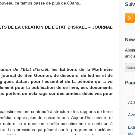
 nouveau ce temps passé de plus de 60ans...
Suiv
TS DE LA CRÉATION DE L’ETAT D’ISRAËL – JOURNAL
News
Abonn
articl
ation de l’Etat d’Israël
, les Editions de la Martinière
u journal de Ben Gourion, de discours, de lettres et de
iques datant pour l’essentiel de la période qui a vu
Pag
ialement pour la publication de ce livre, ces documents
ais portent un éclairage sur des années décisives pour
AC
-palestiniens ont contribué à structurer les rapports de force
Ave
édiat depuis plus de soixante ans. Aujourd’hui encore et
nature, la « question israélo-palestinienne » continue à
Ext
ux. Les pressions qui pèsent sur le programme nucléaire
sur