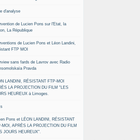
le d'analyse
rvention de Lucien Pons sur l'Etat, la
ion, La République
erventions de Lucien Pons et Léon Landini,
istant FTP MOI
erview sans fards de Lavrov avec Radio
somolskaïa Pravda
N LANDINI, RÉSISTANT FTP-MOI
ÈS LA PROJECTION DU FILM "LES
RS HEUREUX à Limoges.
ks
ien Pons et LÉON LANDINI, RÉSISTANT
-MOI, APRÈS LA PROJECTION DU FILM
ES JOURS HEUREUX".