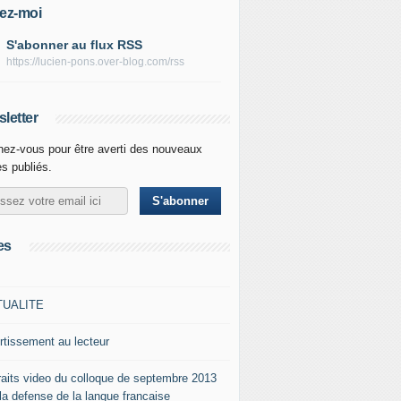
ez-moi
S'abonner au flux RSS
https://lucien-pons.over-blog.com/rss
letter
ez-vous pour être averti des nouveaux
es publiés.
es
TUALITE
rtissement au lecteur
raits video du colloque de septembre 2013
 la defense de la langue francaise