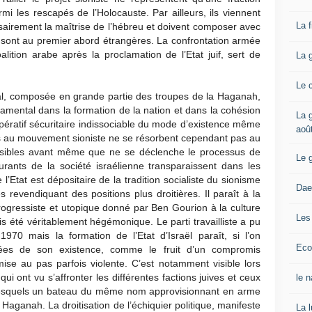
i les rescapés de l’Holocauste. Par ailleurs, ils viennent
La 
ssairement la maîtrise de l’hébreu et doivent composer avec
ur sont au premier abord étrangères. La confrontation armée
alition arabe après la proclamation de l’Etat juif, sert de
La 
Le 
hal, composée en grande partie des troupes de la Haganah,
damental dans la formation de la nation et dans la cohésion
La g
mpératif sécuritaire indissociable du mode d’existence même
aoû
nes au mouvement sioniste ne se résorbent cependant pas au
ensibles avant même que ne se déclenche le processus de
Le 
turants de la société israélienne transparaissent dans les
l’Etat est dépositaire de la tradition socialiste du sionisme
Dae
s revendiquant des positions plus droitières. Il paraît à la
progressiste et utopique donné par Ben Gourion à la culture
Les
ais été véritablement hégémonique. Le parti travailliste a pu
70 mais la formation de l’Etat d’Israël paraît, si l’on
Eco
nées de son existence, comme le fruit d’un compromis
mise au pas parfois violente. C’est notamment visible lors
i ont vu s’affronter les différentes factions juives et ceux
le 
 desquels un bateau du même nom approvisionnant en arme
a Haganah. La droitisation de l’échiquier politique, manifeste
La 