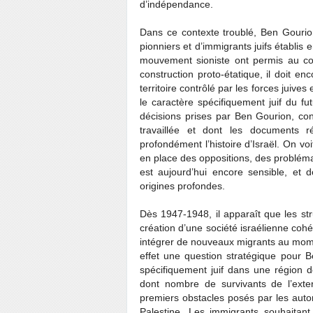
d’indépendance.
Dans ce contexte troublé, Ben Gourio
pionniers et d’immigrants juifs établis e
mouvement sioniste ont permis au co
construction proto-étatique, il doit en
territoire contrôlé par les forces juive
le caractère spécifiquement juif du fu
décisions prises par Ben Gourion, c
travaillée et dont les documents r
profondément l’histoire d’Israël. On voi
en place des oppositions, des probléma
est aujourd’hui encore sensible, et 
origines profondes.
Dès 1947-1948, il apparaît que les st
création d’une société israélienne cohé
intégrer de nouveaux migrants au mome
effet une question stratégique pour B
spécifiquement juif dans une région d
dont nombre de survivants de l’exte
premiers obstacles posés par les autori
Palestine. Les immigrants souhaitant 