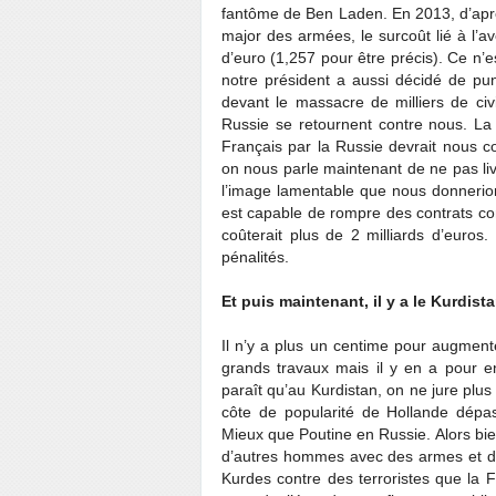
fantôme de Ben Laden. En 2013, d’aprè
major des armées, le surcoût lié à l’av
d’euro (1,257 pour être précis). Ce n’e
notre président a aussi décidé de pun
devant le massacre de milliers de civ
Russie se retournent contre nous. La 
Français par la Russie devrait nous co
on nous parle maintenant de ne pas li
l’image lamentable que nous donnerion
est capable de rompre des contrats c
coûterait plus de 2 milliards d’euro
pénalités.
Et puis maintenant, il y a le Kurdista
Il n’y a plus un centime pour augmen
grands travaux mais il y en a pour e
paraît qu’au Kurdistan, on ne jure plus
côte de popularité de Hollande dépas
Mieux que Poutine en Russie. Alors bie
d’autres hommes avec des armes et des
Kurdes contre des terroristes que la