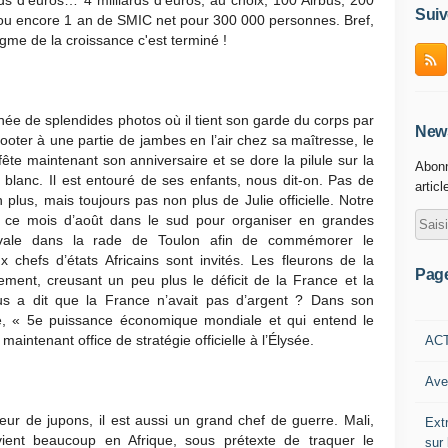
 d’euros… 4 milliards d’euros, au choix, 100 Airbus, 200
Suiv
u encore 1 an de SMIC net pour 300 000 personnes. Bref,
ogme de la croissance c'est terminé !
née de splendides photos où il tient son garde du corps par
News
ooter à une partie de jambes en l’air chez sa maîtresse, le
ête maintenant son anniversaire et se dore la pilule sur la
Abonn
blanc. Il est entouré de ses enfants, nous dit-on. Pas de
articl
plus, mais toujours pas non plus de Julie officielle. Notre
e ce mois d’août dans le sud pour organiser en grandes
vale dans la rade de Toulon afin de commémorer le
hefs d’états Africains sont invités. Les fleurons de la
Pag
ment, creusant un peu plus le déficit de la France et la
us a dit que la France n’avait pas d’argent ? Dans son
ce, « 5e puissance économique mondiale et qui entend le
aintenant office de stratégie officielle à l’Élysée.
AC
Ave
ur de jupons, il est aussi un grand chef de guerre. Mali,
Ext
rvient beaucoup en Afrique, sous prétexte de traquer le
sur