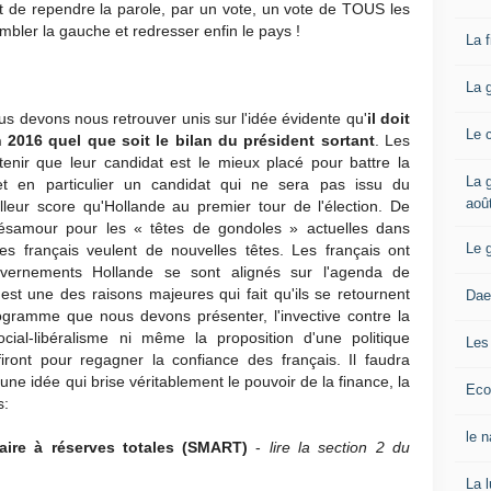
et de rependre la parole, par un vote, un vote de TOUS les
embler la gauche et redresser enfin le pays !
La 
La 
s devons nous retrouver unis sur l'idée évidente qu'
il doit
Le 
 2016 quel que soit le bilan du président sortant
. Les
utenir que leur candidat est le mieux placé pour battre la
La g
et en particulier un candidat qui ne sera pas issu du
aoû
leur score qu'Hollande au premier tour de l'élection. De
 désamour pour les « têtes de gondoles » actuelles dans
Le 
les français veulent de nouvelles têtes. Les français ont
ernements Hollande se sont alignés sur l'agenda de
 c'est une des raisons majeures qui fait qu'ils se retournent
Dae
ogramme que nous devons présenter, l'invective contre la
ocial-libéralisme ni même la proposition d'une politique
Les
ront pour regagner la confiance des français. Il faudra
 une idée qui brise véritablement le pouvoir de la finance, la
Eco
s:
le 
ire à réserves totales (SMART)
-
lire la section 2 du
La 