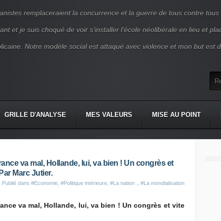
nistes remplaceraient la concurrence et la guerre de tous contre tous
nt et je suis choqué de voir s’installer l’école néolibérale en lieu et pl
blicaine. Notre modèle social est attaqué avec violence et mon but est d
GRILLE D'ANALYSE
MES VALEURS
MISE AU POINT
France va mal, Hollande, lui, va bien ! Un congrès et
 Par Marc Jutier.
Publié dans
#Economie
,
#Politique intérieure
,
#La nation .
,
#La mondialisation
rance va mal, Hollande, lui, va bien ! Un congrès et vite