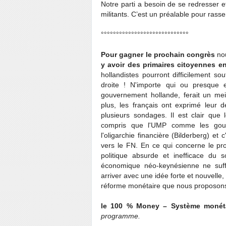
Notre parti a besoin de se redresser 
militants. C’est un préalable pour rass
°°°°°°°°°°°°°°°°°°°°°°°°°°°°°
Pour gagner le prochain congrès
nou
y avoir des primaires citoyennes en
hollandistes pourront difficilement so
droite ! N'importe qui ou presque 
gouvernement hollande, ferait un meil
plus, les français ont exprimé leur
plusieurs sondages. Il est clair que 
compris que l'UMP comme les gouv
l'oligarchie financière (Bilderberg) et
vers le FN. En ce qui concerne le pr
politique absurde et inefficace du s
économique néo-keynésienne ne suffi
arriver avec une idée forte et nouvelle,
réforme monétaire que nous proposon
le 100 % Money – Système monéta
programme.