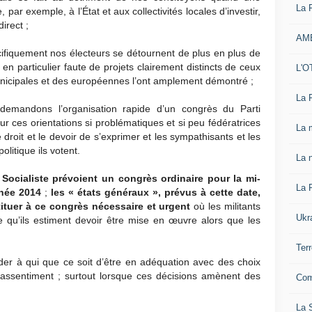
La 
 par exemple, à l’État et aux collectivités locales d’investir,
irect ;
AM
cifiquement nos électeurs se détournent de plus en plus de
 en particulier faute de projets clairement distincts de ceux
L'O
nicipales et des européennes l’ont amplement démontré ;
La 
demandons l’organisation rapide d’un congrès du Parti
sur ces orientations si problématiques et si peu fédératrices
La 
e droit et le devoir de s’exprimer et les sympathisants et les
olitique ils votent.
La n
Socialiste prévoient un congrès ordinaire pour la mi-
La 
nnée 2014
;
les « états généraux », prévus à cette date,
ituer à ce congrès nécessaire et urgent
où les militants
Ukr
ue qu’ils estiment devoir être mise en œuvre alors que les
Ter
er à qui que ce soit d’être en adéquation avec des choix
assentiment ; surtout lorsque ces décisions amènent des
Com
La S