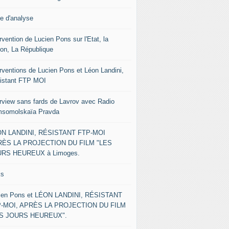
le d'analyse
rvention de Lucien Pons sur l'Etat, la
ion, La République
erventions de Lucien Pons et Léon Landini,
istant FTP MOI
erview sans fards de Lavrov avec Radio
somolskaïa Pravda
N LANDINI, RÉSISTANT FTP-MOI
ÈS LA PROJECTION DU FILM "LES
RS HEUREUX à Limoges.
ks
ien Pons et LÉON LANDINI, RÉSISTANT
-MOI, APRÈS LA PROJECTION DU FILM
ES JOURS HEUREUX".