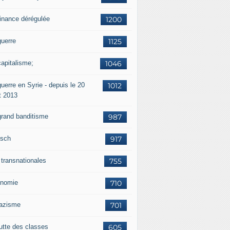
finance dérégulée
1200
guerre
1125
capitalisme;
1046
uerre en Syrie - depuis le 20
1012
t 2013
grand banditisme
987
sch
917
 transnationales
755
nomie
710
nazisme
701
lutte des classes
605