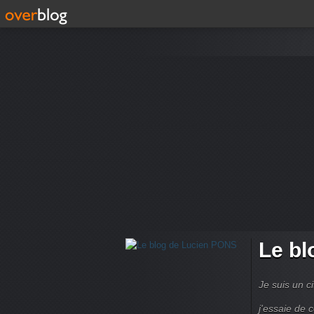
Le bl
Je suis un ci
j'essaie de 