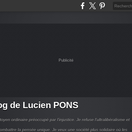
Publicité
og de Lucien PONS
toyen ordinaire préoccupé par l’injustice. Je refuse l'ultralibéralisme et
combattre la pensée unique. Je veux une société plus solidaire où les