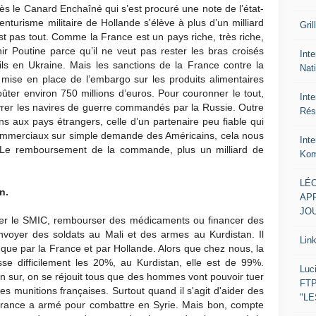
s le Canard Enchaîné qui s’est procuré une note de l’état-
enturisme militaire de Hollande s'élève à plus d’un milliard
Gril
st pas tout. Comme la France est un pays riche, très riche,
ir Poutine parce qu’il ne veut pas rester les bras croisés
Inte
ils en Ukraine. Mais les sanctions de la France contre la
Nat
mise en place de l’embargo sur les produits alimentaires
ûter environ 750 millions d’euros. Pour couronner le tout,
Int
vrer les navires de guerre commandés par la Russie. Outre
Rés
s aux pays étrangers, celle d’un partenaire peu fiable qui
ommerciaux sur simple demande des Américains, cela nous
Int
s. Le remboursement de la commande, plus un milliard de
Kom
LÉO
n.
APR
JOU
ter le SMIC, rembourser des médicaments ou financer des
nvoyer des soldats au Mali et des armes au Kurdistan. Il
Lin
 que par la France et par Hollande. Alors que chez nous, la
se difficilement les 20%, au Kurdistan, elle est de 99%.
Luc
n sur, on se réjouit tous que des hommes vont pouvoir tuer
FTP
 munitions françaises. Surtout quand il s'agit d'aider des
"L
 France a armé pour combattre en Syrie. Mais bon, compte