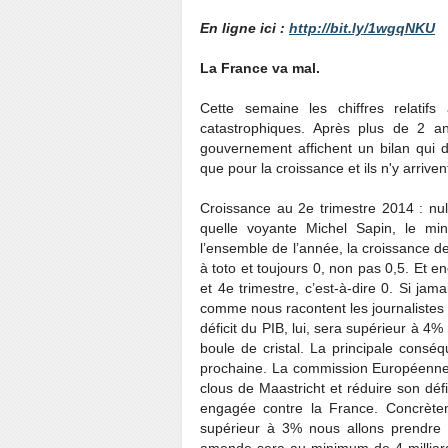
En ligne ici :
http://bit.ly/1wgqNKU
La France va mal.
Cette semaine les chiffres relatifs
catastrophiques. Après plus de 2 
gouvernement affichent un bilan qui d
que pour la croissance et ils n'y arriven
Croissance au 2e trimestre 2014 : nul
quelle voyante Michel Sapin, le min
l’ensemble de l’année, la croissance dev
à toto et toujours 0, non pas 0,5. Et e
et 4e trimestre, c’est-à-dire 0. Si jam
comme nous racontent les journalistes q
déficit du PIB, lui, sera supérieur à
boule de cristal. La principale conséq
prochaine. La commission Européenne 
clous de Maastricht et réduire son déf
engagée contre la France. Concrèteme
supérieur à 3% nous allons prendre