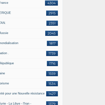
France
4304
ERIQUE
2915
TAN.
2351
Russie
2045
mondialisation
1817
ation .
1739
République
1716
aine
1559
rorisme
1534
ité pour une Nouvelle résistance
1427
yrie - La Libye - l'Iran -
1379