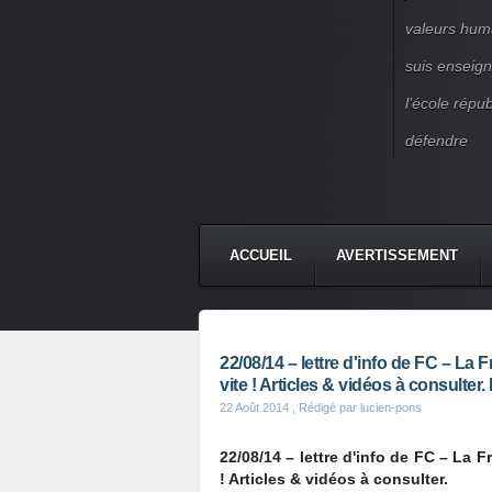
valeurs huma
suis enseigna
l’école répu
défendre
ACCUEIL
AVERTISSEMENT
22/08/14 – lettre d'info de FC – La 
vite ! Articles & vidéos à consulter.
22 Août 2014
, Rédigé par lucien-pons
22/08/14 – lettre d'info de FC – La F
! Articles & vidéos à consulter.