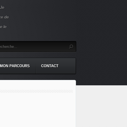
 Je
ace de
e le
MON PARCOURS
CONTACT