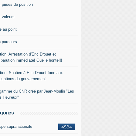
 prises de position
 valeurs
e au point
 parcours
tion: Arrestation d'Eric Drouet et
parution immédiate! Quelle honte!!!
tion: Soutien à Eric Drouet face aux
usations du gouvernement
gamme du CNR créé par Jean-Moulin "Les
rs Heureux"
gories
ope supranationale
4584