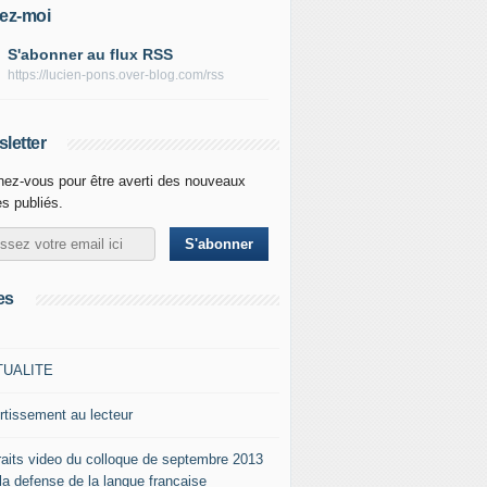
ez-moi
S'abonner au flux RSS
https://lucien-pons.over-blog.com/rss
letter
ez-vous pour être averti des nouveaux
es publiés.
es
TUALITE
rtissement au lecteur
raits video du colloque de septembre 2013
 la defense de la langue francaise