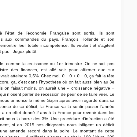
 à l’état de l’économie Française sont sortis. Ils sont
ans aux commandes du pays, François Hollande et son
émontre leur totale incompétence. Ils veulent et s'agitent
t pas ! Jugez plutôt.
le, comme la croissance au 1er trimestre. On ne sait pas
istre des finances, est allé voir pour affirmer que sur
rait atteindre 0,5%. Chez moi, 0 + 0 + 0 + 0, ça fait la tête
ncore, ça, c’est dans l’hypothèse où on fait aussi bien au 3e
ais on faisait moins, on aurait une « croissance négative »
ui n’osent parler de récession de peur de se faire virer. Le
 4% nous annonce le même Sapin après avoir regardé dans sa
uence de ce déficit, la France va la sentir passer l’année
a en effet donné 2 ans à la France pour revenir dans les
icit sous la barre des 3%. Une procédure d’infraction a été
nt, si en 2015 nos dirigeants nous infligent un déficit
 une amende record dans la poire. Le montant de cette