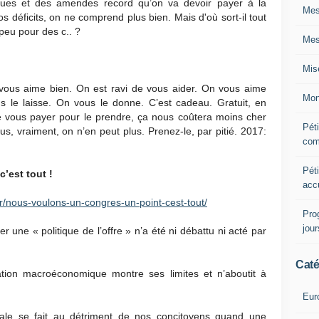
iques et des amendes record qu’on va devoir payer à la
Mes
déficits, on ne comprend plus bien. Mais d'où sort-il tout
peu pour des c.. ?
Mes
Mis
vous aime bien. On est ravi de vous aider. On vous aime
Mon
s le laisse. On vous le donne. C’est cadeau. Gratuit, en
vous payer pour le prendre, ça nous coûtera moins cher
Péti
s, vraiment, on n’en peut plus. Prenez-le, par pitié. 2017:
com
Péti
’est tout !
acc
.fr/nous-voulons-un-congres-un-point-cest-tout/
Pro
jou
r une « politique de l’offre » n’a été ni débattu ni acté par
Caté
tation macroéconomique montre ses limites et n’aboutit à
Eur
ale se fait au détriment de nos concitoyens quand une