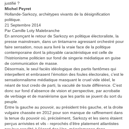
justifié ?
Michel Peyret
Hollande-Sarkozy, archétypes vivants de la désignification
politique.
21 Septembre 2014
Par Camille Loty Malebranche
En annonçant le retour de Sarkozy en politique électoraliste, la
presse mainstream, dans un tintamarre agressant orchestré pour
faire sensation, nous aura livré la vraie face de la politique
contemporaine dont la pitoyable caractéristique est celle de
l’histrionisme politicien sur fond de singerie médiatique en guise
de communication de masse.
Désormais, le seul faciès idéologique des partis fantômes qui
interpellent et embrasent l’émotion des foules électorales, c’est le
sensationnalisme médiatique masquant le cruel vide idéel, le
néant de tout credo de parti, la vacuité de toute différence. C’est
donc sur fond d’absence de vision et perspective, par acrobatie
de verbiage et de maniérisme que les partis se jouent du sort du
peuple.
Entre la gauche au pouvoir, au président très gauche, et la droite
vulgaire chassée en 2012 pour son manque de raffinement dans
la tenue du pouvoir où, précisément, Sarkozy et les siens étaient
perçus arrivistes et vils - reprochés d’être platement atlantistes