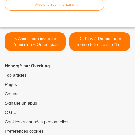
Ajouter un commentaire
< Asselineau invité de
De Kiev à Damas, une
l’émission « On est pas
même folie. Le site "Les
couché »: Exécution
moutons enragés". >
médiatique ratée du
représentant de l’UPR 21
Hébergé par Overblog
septembre, 2014 Posté par
Benji sous Argent et
Top articles
politique sur le site: "Les
Pages
moutons enragés".
Contact
Signaler un abus
C.G.U.
Cookies et données personnelles
Préférences cookies