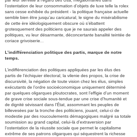
par leur servilité à l’égard des Usa, mégalomanes dans
l’ostentation de leur consommation d’objets de luxe telle la rolex
sans cesse exhibée du président - la politique française actuelle
semble bien être jusqu’au caricatural, le signe du misérabilisme
de cette ère idéologiquement obscure où s’ébattent
grotesquement des politiciens que je ne saurais appeler des
politiques, vu leur désarmante, déconcertante banalité teintée de
coriace grivoiserie...
L’indifférenciation politique des partis, marque de notre
temps.
L’indifférenciation des politiques appliquées par les élus des
partis de l’échiquier électoral, la vilenie des propos, la crise de
discursivité, la négation de toute vision chez les élus, simples
exécutants de l’ordre socioéconomique uniquement déterminé
par quelques oligarques ploutocrates, sont l’effigie d’un moment
de grave crise sociale sous-tendue par une crise d’humanité et
de dignité sévissant dans l’État, assommant les peuples de
billevesées par la tronche des politiciens, jouant, celui-ci de
modestie par des roucoulements démagogiques malgré sa totale
soumission au grand capital, celui-là d’extraversion par
l’ostentation de la réussite sociale que permet le capitalisme
extrême de ses patrons oligarques qui séquestrent la richesse