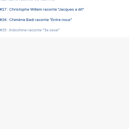
#27 : Christophe Willem raconte "Jacques a dit"
#26 : Chimène Badi raconte "Entre nous"
#25 : Indochine raconte "3e sexe"
#24 : Zaho raconte "C'est chelou"
#23 : Patrick Bruel raconte "Au café des délices"
#22 : Kyo raconte "Le chemin"
#21 : Nolwenn Leroy raconte "Cassé"
#20 : Patrick Hernandez raconte "Born to be alive"
#19 : Lorie raconte "Près de moi"
#18 : Michael Jones raconte "A nos actes manqués" (avec Jean-Jacque
#17 : Khaled raconte "Aïcha"
#16 : Corneille raconte "Parce qu'on vient de loin"