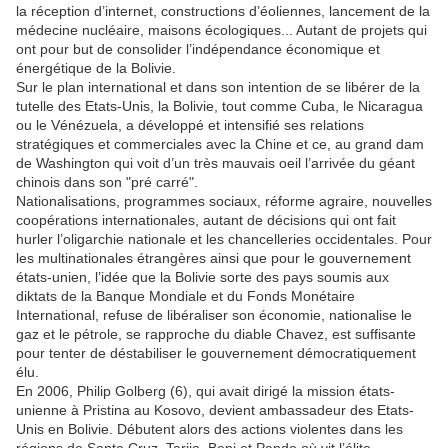
la réception d’internet, constructions d’éoliennes, lancement de la
médecine nucléaire, maisons écologiques... Autant de projets qui
ont pour but de consolider l’indépendance économique et
énergétique de la Bolivie.
Sur le plan international et dans son intention de se libérer de la
tutelle des Etats-Unis, la Bolivie, tout comme Cuba, le Nicaragua
ou le Vénézuela, a développé et intensifié ses relations
stratégiques et commerciales avec la Chine et ce, au grand dam
de Washington qui voit d’un très mauvais oeil l’arrivée du géant
chinois dans son "pré carré".
Nationalisations, programmes sociaux, réforme agraire, nouvelles
coopérations internationales, autant de décisions qui ont fait
hurler l’oligarchie nationale et les chancelleries occidentales. Pour
les multinationales étrangères ainsi que pour le gouvernement
états-unien, l’idée que la Bolivie sorte des pays soumis aux
diktats de la Banque Mondiale et du Fonds Monétaire
International, refuse de libéraliser son économie, nationalise le
gaz et le pétrole, se rapproche du diable Chavez, est suffisante
pour tenter de déstabiliser le gouvernement démocratiquement
élu.
En 2006, Philip Golberg (6), qui avait dirigé la mission états-
unienne à Pristina au Kosovo, devient ambassadeur des Etats-
Unis en Bolivie. Débutent alors des actions violentes dans les