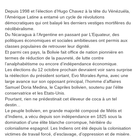
Depuis 1998 et l’élection d’Hugo Chavez à la tête du Vénézuéla,
l’Amérique Latine a entamé un cycle de révolutions
démocratiques qui ont balayé les derniers vestiges mortifères du
néolibéralisme.
Du Nicaragua à l’Argentine en passant par L’Equateur, des
politiques économiques et sociales ambitieuses ont permis aux
classes populaires de retrouver leur dignité.
Et parmi ces pays, la Bolivie fait office de nation pionnière en
termes de réduction de la pauvreté, de lutte contre
l’analphabétisme ou encore d’indépendance économique.
Les élections du 12 octobre prochain devraient voir sans surprise
la réélection du président sortant, Evo Morales Ayma, avec une
large avance sur son opposant principal, l’homme d’affaires
Samuel Doria Medina, le Capriles bolivien, soutenu par l’élite
conservatrice et les Etats-Unis.
Pourtant, rien ne prédestinait cet éleveur de coca à un tel
destin...
Le peuple bolivien, en grande majorité composé de Métis et
d’Indiens, a vécu depuis son indépendance en 1825 sous la
domination d’une élite blanche corrompue, héritière du
colonialisme espagnol. Les Indiens ont été depuis la colonisation
victimes de travail forcé, d’esclavage, d’oppression et de misère.