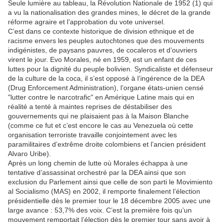
Seule lumière au tableau, la Révolution Nationale de 1952 (1) qui
a vu la nationalisation des grandes mines, le décret de la grande
réforme agraire et l’approbation du vote universel.
C’est dans ce contexte historique de division ethnique et de
racisme envers les peuples autochtones que des mouvements
indigénistes, de paysans pauvres, de cocaleros et d’ouvriers
virent le jour. Evo Morales, né en 1959, est un enfant de ces
luttes pour la dignité du peuple bolivien. Syndicaliste et défenseur
de la culture de la coca, il s’est opposé à l’ingérence de la DEA
(Drug Enforcement Administration), l’organe états-unien censé
"lutter contre le narcotrafic" en Amérique Latine mais qui en
réalité a tenté à maintes reprises de déstabiliser des
gouvernements qui ne plaisaient pas à la Maison Blanche
(comme ce fut et c’est encore le cas au Venezuela où cette
organisation terroriste travaille conjointement avec les
paramilitaires d’extrême droite colombiens et l’ancien président
Alvaro Uribe).
Après un long chemin de lutte où Morales échappa à une
tentative d’assassinat orchestré par la DEA ainsi que son
exclusion du Parlement ainsi que celle de son parti le Movimiento
al Socialismo (MAS) en 2002, il remporte finalement l’élection
présidentielle dès le premier tour le 18 décembre 2005 avec une
large avance : 53,7% des voix. C’est la première fois qu’un
mouvement remportait l’élection dès le premier tour sans avoir à