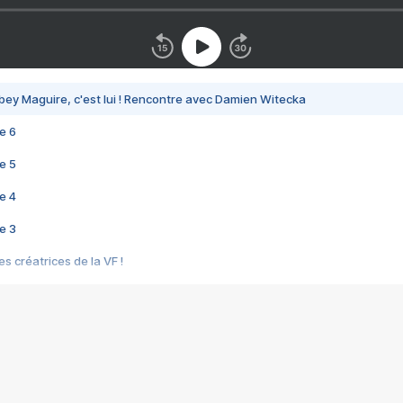
bey Maguire, c'est lui ! Rencontre avec Damien Witecka
e 6
e 5
e 4
e 3
s créatrices de la VF !
e 2
e 1
e Mektoub My Love arrive enfin ! Rencontre avec Shaïn Boumedine et Sal
i : après Toni en famille