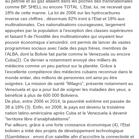
au pétrole et au gaz allaient dans les poches des transnationales
comme BP, SHELL ou encore TOTAL. L’Etat, lui, ne recevait que
18% de cette manne. La loi de 2006 sur les hydrocarbures
inverse ces chiffres ; désormais 82% iront à l’Etat et 18% aux
multinationales. Ces nationalisations courageuses, largement
appuyées par la population à l’exception des classes supérieures
et faisant fi de l’hostilité des multinationales qui voyaient leur
pouvoir économique s’amoindrir, ont permis de lancer de vastes
programmes sociaux avec l’aide des pays frères, membres de
l’ALBA, dont la Bolivie fait partie comme le Venezuela ou encore
Cuba(2). Ce dernier a notamment envoyé des milliers de
médecins comme un peu partout sur la planète. Grâce à
l’excellente compétence des médecins cubains reconnue dans le
monde entier, des millions de personnes ont ainsi pu être
soignées. La mission de santé "Milagro", présente notamment au
Venezuela et qui a pour but de soigner les maladies des yeux, a
bénéficié à plus de 600 000 Boliviens.
De plus, entre 2006 et 2014, la pauvrété extrême est passée de
38 à 18% (3). Enfin, en 2008, le pays est devenu la troisième
nation latino-américaine après Cuba et le Venezuela à devenir
"territoire libre d’analphabétisme".
Par ailleurs, grâce à une forte croissance économique (4), l’Etat
bolivien a initié des projets de développement technologique
(5)ambitieux : envoi d’un satellite afin d’accroître la connectivité et