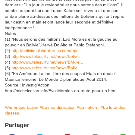
derniers : "Un jour je reviendrai et nous serons des millions". Il
semble aujourd’hui que Tupac Katari soit revenu et que son
ombre plane au-dessus des millions de Boliviens qui ont repris
leur destin en main et ont lancé leur seconde et définitive
indépendance !
Notes :
(1) "Nous serons des millions. Evo Morales et la gauche au
pouvoir en Bolivie",Hervé Do Alto et Pablo Stefanoni.
(2)
http://boliviasol.wordpress.com/ope...
(3)
http://www.telesurtv.net/news/Boliv...
(4)
http://www.telesurtv.net/news/BM-re...
(5)
http://www.telesurtv.net/news/Boliv...
(6) "En Amérique Latine, l’ère des coups d’Etats en douce",
Maurice lemoine, Le Monde Diplomatique, Aout 2014.
Source : Investig’Action
http://michelcollon.info/Evo-Morales-en-route-pour-un.html
#Amérique Latine
#La mondialisation
#La nation .
#La lutte des
classes
Partager