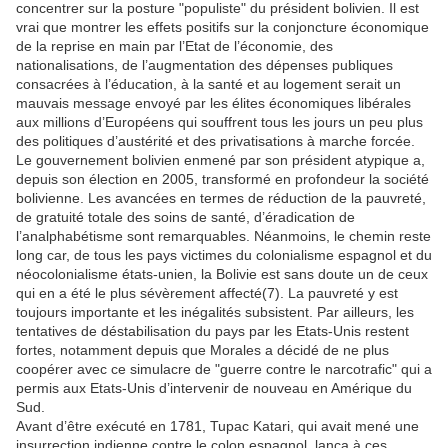
concentrer sur la posture "populiste" du président bolivien. Il est
vrai que montrer les effets positifs sur la conjoncture économique
de la reprise en main par l’Etat de l’économie, des
nationalisations, de l’augmentation des dépenses publiques
consacrées à l’éducation, à la santé et au logement serait un
mauvais message envoyé par les élites économiques libérales
aux millions d’Européens qui souffrent tous les jours un peu plus
des politiques d’austérité et des privatisations à marche forcée.
Le gouvernement bolivien enmené par son président atypique a,
depuis son élection en 2005, transformé en profondeur la société
bolivienne. Les avancées en termes de réduction de la pauvreté,
de gratuité totale des soins de santé, d’éradication de
l’analphabétisme sont remarquables. Néanmoins, le chemin reste
long car, de tous les pays victimes du colonialisme espagnol et du
néocolonialisme états-unien, la Bolivie est sans doute un de ceux
qui en a été le plus sévèrement affecté(7). La pauvreté y est
toujours importante et les inégalités subsistent. Par ailleurs, les
tentatives de déstabilisation du pays par les Etats-Unis restent
fortes, notamment depuis que Morales a décidé de ne plus
coopérer avec ce simulacre de "guerre contre le narcotrafic" qui a
permis aux Etats-Unis d’intervenir de nouveau en Amérique du
Sud.
Avant d’être exécuté en 1781, Tupac Katari, qui avait mené une
insurrection indienne contre le colon espagnol, lanca à ces