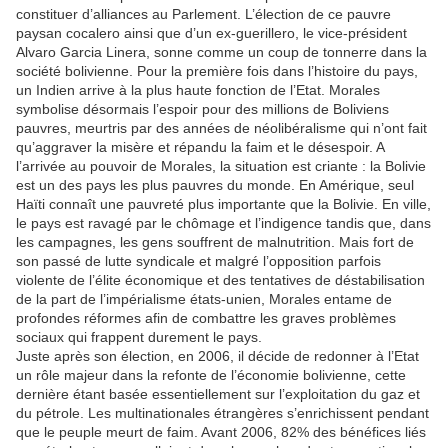
constituer d’alliances au Parlement. L’élection de ce pauvre
paysan cocalero ainsi que d’un ex-guerillero, le vice-président
Alvaro Garcia Linera, sonne comme un coup de tonnerre dans la
société bolivienne. Pour la première fois dans l’histoire du pays,
un Indien arrive à la plus haute fonction de l’Etat. Morales
symbolise désormais l’espoir pour des millions de Boliviens
pauvres, meurtris par des années de néolibéralisme qui n’ont fait
qu’aggraver la misère et répandu la faim et le désespoir. A
l’arrivée au pouvoir de Morales, la situation est criante : la Bolivie
est un des pays les plus pauvres du monde. En Amérique, seul
Haïti connaît une pauvreté plus importante que la Bolivie. En ville,
le pays est ravagé par le chômage et l’indigence tandis que, dans
les campagnes, les gens souffrent de malnutrition. Mais fort de
son passé de lutte syndicale et malgré l’opposition parfois
violente de l’élite économique et des tentatives de déstabilisation
de la part de l’impérialisme états-unien, Morales entame de
profondes réformes afin de combattre les graves problèmes
sociaux qui frappent durement le pays.
Juste après son élection, en 2006, il décide de redonner à l’Etat
un rôle majeur dans la refonte de l’économie bolivienne, cette
dernière étant basée essentiellement sur l’exploitation du gaz et
du pétrole. Les multinationales étrangères s’enrichissent pendant
que le peuple meurt de faim. Avant 2006, 82% des bénéfices liés