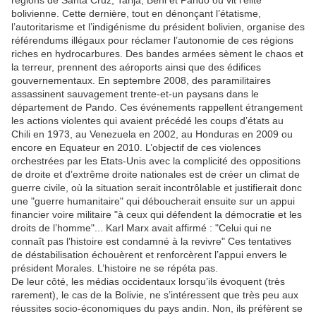
régions de Santa Cruz, Tarija, Beni et Pando où vit l’élite
bolivienne. Cette dernière, tout en dénonçant l’étatisme,
l’autoritarisme et l’indigénisme du président bolivien, organise des
référendums illégaux pour réclamer l’autonomie de ces régions
riches en hydrocarbures. Des bandes armées sèment le chaos et
la terreur, prennent des aéroports ainsi que des édifices
gouvernementaux. En septembre 2008, des paramilitaires
assassinent sauvagement trente-et-un paysans dans le
département de Pando. Ces événements rappellent étrangement
les actions violentes qui avaient précédé les coups d’états au
Chili en 1973, au Venezuela en 2002, au Honduras en 2009 ou
encore en Equateur en 2010. L’objectif de ces violences
orchestrées par les Etats-Unis avec la complicité des oppositions
de droite et d’extrême droite nationales est de créer un climat de
guerre civile, où la situation serait incontrôlable et justifierait donc
une "guerre humanitaire" qui déboucherait ensuite sur un appui
financier voire militaire "à ceux qui défendent la démocratie et les
droits de l’homme"... Karl Marx avait affirmé : "Celui qui ne
connaît pas l’histoire est condamné à la revivre" Ces tentatives
de déstabilisation échouèrent et renforcèrent l’appui envers le
président Morales. L’histoire ne se répéta pas.
De leur côté, les médias occidentaux lorsqu’ils évoquent (très
rarement), le cas de la Bolivie, ne s’intéressent que très peu aux
réussites socio-économiques du pays andin. Non, ils préfèrent se