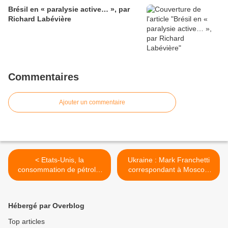
Brésil en « paralysie active… », par
Richard Labévière
Commentaires
Ajouter un commentaire
< Etats-Unis, la
Ukraine : Mark Franchetti
consommation de pétrole,
correspondant à Moscou
une forme de schizophrénie
pour le journal britannique
collective ? Par Michel
Sunday Times, intervient à
Peyret.
la télévision ukrainienne et
Hébergé par Overblog
apporte un témoignage sur
les affrontements à l'est. >
Top articles