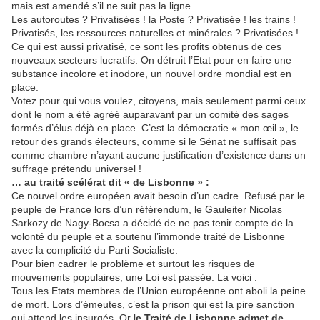
mais est amendé s’il ne suit pas la ligne.
Les autoroutes ? Privatisées ! la Poste ? Privatisée ! les trains !
Privatisés, les ressources naturelles et minérales ? Privatisées !
Ce qui est aussi privatisé, ce sont les profits obtenus de ces
nouveaux secteurs lucratifs. On détruit l’Etat pour en faire une
substance incolore et inodore, un nouvel ordre mondial est en
place.
Votez pour qui vous voulez, citoyens, mais seulement parmi ceux
dont le nom a été agréé auparavant par un comité des sages
formés d’élus déjà en place. C’est la démocratie « mon œil », le
retour des grands électeurs, comme si le Sénat ne suffisait pas
comme chambre n’ayant aucune justification d’existence dans un
suffrage prétendu universel !
… au traité scélérat dit « de Lisbonne » :
Ce nouvel ordre européen avait besoin d’un cadre. Refusé par le
peuple de France lors d’un référendum, le Gauleiter Nicolas
Sarkozy de Nagy-Bocsa a décidé de ne pas tenir compte de la
volonté du peuple et a soutenu l’immonde traité de Lisbonne
avec la complicité du Parti Socialiste.
Pour bien cadrer le problème et surtout les risques de
mouvements populaires, une Loi est passée. La voici :
Tous les Etats membres de l’Union européenne ont aboli la peine
de mort. Lors d’émeutes, c’est la prison qui est la pire sanction
qui attend les insurgés. Or l
e Traité de Lisbonne admet de