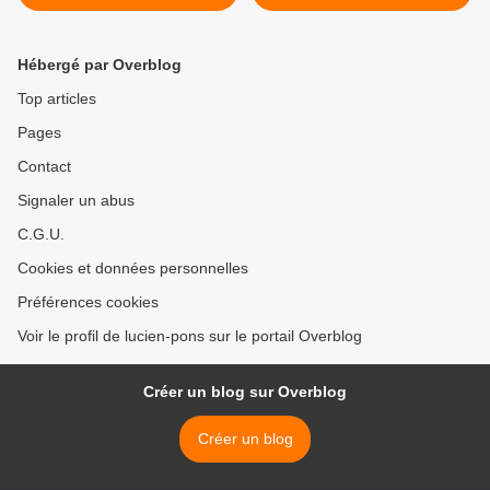
conférence de Jean-Pierre
médias occidentaux,
Chevènement à l'IHEDN.
hypocrites, demeurent
(Vidéo).
silencieux par Raphaël
Hébergé par Overblog
"JahRaph" Berland / le 26
octobre 2014. >
Top articles
Pages
Contact
Signaler un abus
C.G.U.
Cookies et données personnelles
Préférences cookies
Voir le profil de lucien-pons sur le portail Overblog
Créer un blog sur Overblog
Créer un blog