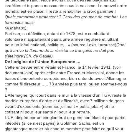
de deuxième rang. Nous avons trouvé des remplaçants aux
israélites et tsiganes massacrés sous le nazisme. Le nouvel ordre
mondial est en place, il reste à réhabiliter la croix gammée !
Quels camarades protestent ? Ceux des groupes de combat. Les
terroristes aussi
(A.Malraux).
Partisan, sa définition, datant de 1678, est « combattant
volontaire n’appartenant pas à une armée régulière et luttant
pour un idéal national, politique,.. » (source Lexis Larousse)
Quoi
qu’il arrive la flamme de la résistance française ne doit pas
s’éteindre (Ch. de Gaulle).
De l’origine de l’Union Européenne …
Cette entrevue entre Pétain et Franco, le 14 février 1941, (voir
document joint) après celle entre Franco et Mussolini, donne les
bases d’une entente européenne, bien entendu avec l’Allemagne
comme fil directeur ….. 73 années plus tard, où en sommes-nous
?
L’Allemagne, qui court dans le mur à la vitesse d’un TGV, reste le
modèle européen d’ordre et d’efficacité, avec 7 millions de gens
vivant d’expédients (nommés joliment « petits jobs ») et ne
cotisant ni pour leur santé ni pour leur retraite.
L’UE, dirigée par un conglomérat de gens non élus et pour partie
inféodés (si ce n’est payés) à Goldman Sachs, est un
gigantesque merdier où chaque membre peut faire ce qu’il veut