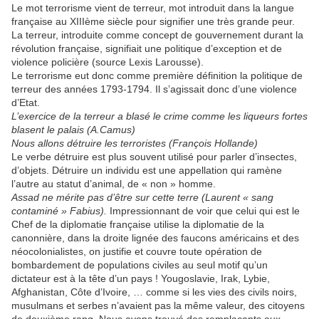
Le mot terrorisme vient de terreur, mot introduit dans la langue
française au XIIIème siècle pour signifier une très grande peur.
La terreur, introduite comme concept de gouvernement durant la
révolution française, signifiait une politique d’exception et de
violence policière (source Lexis Larousse).
Le terrorisme eut donc comme première définition la politique de
terreur des années 1793-1794. Il s’agissait donc d’une violence
d’Etat.
L’exercice de la terreur a blasé le crime comme les liqueurs fortes
blasent le palais (A.Camus)
Nous allons détruire les terroristes (François Hollande)
Le verbe détruire est plus souvent utilisé pour parler d’insectes,
d’objets. Détruire un individu est une appellation qui ramène
l’autre au statut d’animal, de « non » homme.
Assad ne mérite pas d’être sur cette terre (Laurent « sang
contaminé » Fabius).
Impressionnant de voir que celui qui est le
Chef de la diplomatie française utilise la diplomatie de la
canonnière, dans la droite lignée des faucons américains et des
néocolonialistes, on justifie et couvre toute opération de
bombardement de populations civiles au seul motif qu’un
dictateur est à la tête d’un pays ! Yougoslavie, Irak, Lybie,
Afghanistan, Côte d’Ivoire, … comme si les vies des civils noirs,
musulmans et serbes n’avaient pas la même valeur, des citoyens