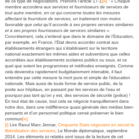
de ce type de négociations. Prenons l’article 17-1
[iii]
: «
Chaque
membre accordera aux services et fournisseurs de services de
tout autre membre, en ce qui concerne toutes les mesures
affectant la fourniture de services, un traitement non moins
favorable que celui qu’il accorde à ses propres services similaires
et à ses propres fournisseurs de services similaires
».
Concrètement, cela s’entend que dans le domaine de l’Education,
par exemple, en France, l’Etat devra accorder contrat aux
établissements étrangers qui s’établiraient sur le territoire
national exactement les mêmes aides et subventions que celles
accordées aux établissements scolaires publics ou sous, et ce
quel que soient les programmes et méthodes enseignés. Comme
cela deviendra rapidement budgétairement intenable, il faut
entendre par cette mesure la mort pure et simple de l’éducation
nationale. Mais aussi de toute forme de service public, de la
poste aux hôpitaux, en passant par les services de l’eau et
pourquoi pas tant qu’on y est, des services de sécurité (police) !
En tout état de cause, tout cela se négocie tranquillement dans
notre dos, dans une indifférence quasi générale des médias bien-
pensants et d’un personnel politique censé préserver le bien
commun
[iv]
.
[i]
Lire Raoul Marc Jennar,
Cinquante Etats négocient en secret la
libéralisation des services
, Le Monde diplomatique, septembre
2014. Les éléments ici relatés sont issus de la lecture de cet