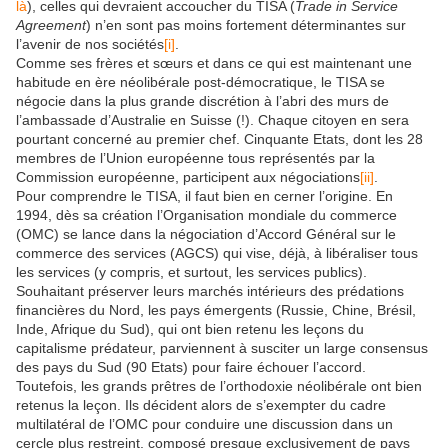
là
), celles qui devraient accoucher du TISA (
Trade in Service
Agreement
) n’en sont pas moins fortement déterminantes sur
l’avenir de nos sociétés
[i]
.
Comme ses frères et sœurs et dans ce qui est maintenant une
habitude en ère néolibérale post-démocratique, le TISA se
négocie dans la plus grande discrétion à l’abri des murs de
l’ambassade d’Australie en Suisse (!). Chaque citoyen en sera
pourtant concerné au premier chef. Cinquante Etats, dont les 28
membres de l’Union européenne tous représentés par la
Commission européenne, participent aux négociations
[ii]
.
Pour comprendre le TISA, il faut bien en cerner l’origine. En
1994, dès sa création l’Organisation mondiale du commerce
(OMC) se lance dans la négociation d’Accord Général sur le
commerce des services (AGCS) qui vise, déjà, à libéraliser tous
les services (y compris, et surtout, les services publics).
Souhaitant préserver leurs marchés intérieurs des prédations
financières du Nord, les pays émergents (Russie, Chine, Brésil,
Inde, Afrique du Sud), qui ont bien retenu les leçons du
capitalisme prédateur, parviennent à susciter un large consensus
des pays du Sud (90 Etats) pour faire échouer l’accord.
Toutefois, les grands prêtres de l’orthodoxie néolibérale ont bien
retenus la leçon. Ils décident alors de s’exempter du cadre
multilatéral de l’OMC pour conduire une discussion dans un
cercle plus restreint, composé presque exclusivement de pays