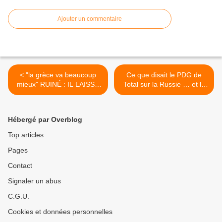
Ajouter un commentaire
< "la grèce va beaucoup
Ce que disait le PDG de
mieux" RUINÉ : IL LAISSE
Total sur la Russie … et le
SON BÉBÉ EN CAUTION
dollar Par
AUX IMPÔTS !
"lejournaldusiecle" le 25
octobre 2014 • >
Hébergé par Overblog
Top articles
Pages
Contact
Signaler un abus
C.G.U.
Cookies et données personnelles