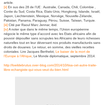
article.
[ii]
En sus des 28 de l’UE : Australie, Canada, Chili, Colombie ,
Corée du Sud, Costa Rica, Etats-Unis, Hongkong, Islande, Israël,
Japon, Liechtenstein, Mexique, Norvège, Nouvelle-Zélande,
Pakistan, Panama, Paraguay, Pérou, Suisse, Taïwan, Turquie.
[iii]
Cité par Raoul Marc Jennar, ibid.
[iv]
A noter que dans le même temps, l’Union européenne
négocie le même type d’accord avec les Etats africains afin de
pouvoir dépouiller sans scrupules les Africains de leurs richesses
naturelles tout en leur déversant nos produits manufacturés sans
droits de douanes. Le retour, en somme, des vieilles recettes
coloniales. Lire Jacques Berthelot,
Le baiser de la mort de
l’Europe à l’Afrique
, Le Monde diplomatique, septembre 2014.
http://loeildebrutus.over-blog.com/2014/10/tisa-cet-autre-traite-
libre-echangiste-qui-vous-veut-du-bien.html