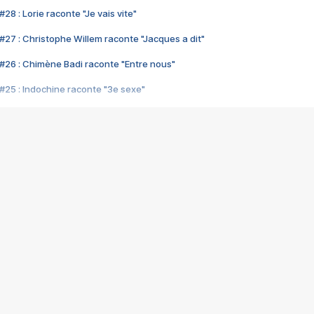
28 : Lorie raconte "Je vais vite"
#27 : Christophe Willem raconte "Jacques a dit"
#26 : Chimène Badi raconte "Entre nous"
#25 : Indochine raconte "3e sexe"
#24 : Zaho raconte "C'est chelou"
#23 : Patrick Bruel raconte "Au café des délices"
#22 : Kyo raconte "Le chemin"
#21 : Nolwenn Leroy raconte "Cassé"
#20 : Patrick Hernandez raconte "Born to be alive"
#19 : Lorie raconte "Près de moi"
#18 : Michael Jones raconte "A nos actes manqués" (avec Jean-Jacque
#17 : Khaled raconte "Aïcha"