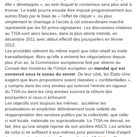
dits « développés », au sein duquel le consensus sera plus aisé à
trouver. Le traité pourra ensuite être imposé progressivement aux
autres Etats par le biais de « l’effet de cliquet », ou plus
simplement le chantage à l’accès à cet extraordinaire marché
représenté par les 50 primo-signataires. Les discussions relatives
au TISA sont alors lancées, dans la plus stricte intimité, en
décembre 2011 avec début effectif des pourparlers en février
2012.
Les procédés relèvent du même esprit que celui relatif au traité
transatlantique. Alors qu’elle a entamé les négociations depuis
plus d’un an, la Commission européenne finit par obtenir du
Conseil des ministres de l’Union européen un
mandat qui est
conservé sous le sceau du secret
. De leur côté, les Etats-Unis
exigent que leurs propositions soient classées « confidentielles »,
y compris dans les cinq années qui suivront l’entrée en vigueur
du TISA ou dans les cinq années suivront la clôture des
pourparlers si ceux-ci échouent.
Les objectifs sont toujours les mêmes : accélérer les
privatisations et empêcher définitivement toute velléité de
réappropriation des services publics par la collectivité, que celle-
ci soit locale, nationale ou supranationale. Le TISA ne devrait, en
fait, être qu’une simple reprise de son ancêtre AGCS. Les articles
de celui-ci se suffisent à eux-mêmes pour percevoir l’état d’esprit