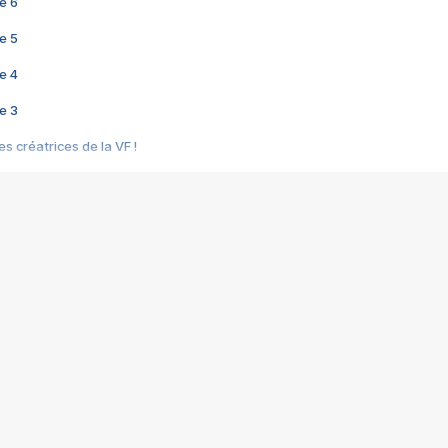
e 6
e 5
e 4
e 3
s créatrices de la VF !
e 2
e 1
e Mektoub My Love arrive enfin ! Rencontre avec Shaïn Boumedine et Sal
i : après Toni en famille
elle réalise le bouleversant Dites lui que je l'aime
ais ! Rencontre autour de Vie privée de Rebecca Zlotowski
 de Marguerite, Grave... Rencontre avec Ella Rumpf
 Les Rêveurs, un film intime sur la santé mentale