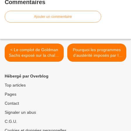
Commentaires
Ajouter un commentaire
< Le complot de Goldman
Pourquoi les programmes
Sachs exposé sur la chaîne
d’austérité imposés par la
ZDF.
Troïka en Europe sont
illégaux ? 29 septembre par
Renaud Vivien. Sur le site
Hébergé par Overblog
de CADTM >
Top articles
Pages
Contact
Signaler un abus
C.G.U.
Cookies et données personnelles