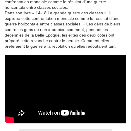
confrontation mondiale comme le résultat d’une guerre
horizontale entre classes sociales.
Dans son livre « 14-18 La grande guerre des classes », il
explique cette confrontation mondiale comme le résultat d’une
guerre horizontale entre classes sociales. « Les gens de biens
contre les gens de rien » ou bien comment, pendant les
décennies de la Belle Epoque, les élites des deux côtés ont
préparé cette revanche contre le peuple. Comment elles
préféraient la guerre à la révolution qu’elles redoutaient tant.