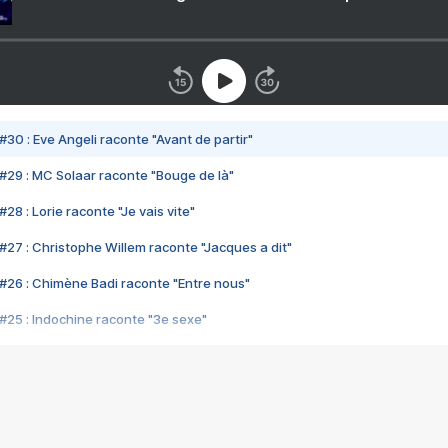
#30 : Eve Angeli raconte "Avant de partir"
#29 : MC Solaar raconte "Bouge de là"
28 : Lorie raconte "Je vais vite"
#27 : Christophe Willem raconte "Jacques a dit"
#26 : Chimène Badi raconte "Entre nous"
#25 : Indochine raconte "3e sexe"
#24 : Zaho raconte "C'est chelou"
#23 : Patrick Bruel raconte "Au café des délices"
#22 : Kyo raconte "Le chemin"