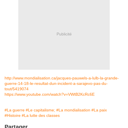
Publicité
http://www.mondialisation.ca/jacques-pauwels-a-lulb-la-grande-
guerre-14-18-le-resultat-dun-incident-a-sarajevo-pas-du-
tout/5419074
https://www.youtube.com/watch?v=VWtB2KcRc6E
#La guerre
#Le capitalisme;
#La mondialisation
#La paix
#Histoire
#La lutte des classes
Partager