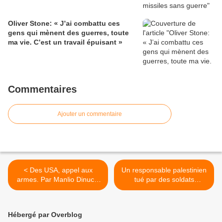
Oliver Stone: « J’ai combattu ces
gens qui mènent des guerres, toute
ma vie. C’est un travail épuisant »
Commentaires
Ajouter un commentaire
< Des USA, appel aux
Un responsable palestinien
armes. Par Manlio Dinucci
tué par des soldats
sur Mondialisation.ca, le 9
israéliens en Cisjordanie.
décembre 2014
Le Monde avec Reuters,
mercredi 10 décembre
Hébergé par Overblog
2014. >