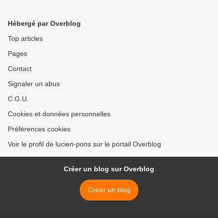
monde aux valeurs
Grand Soir". >
inversées dans lequel nous
Hébergé par Overblog
vivons. Par Cyril Lazaro.
Top articles
Pages
Contact
Signaler un abus
C.G.U.
Cookies et données personnelles
Préférences cookies
Voir le profil de lucien-pons sur le portail Overblog
Créer un blog sur Overblog
Créer un blog