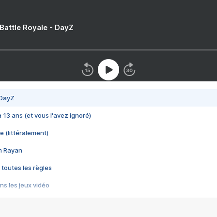
 Battle Royale - DayZ
 DayZ
 a 13 ans (et vous l'avez ignoré)
e (littéralement)
im Rayan
 toutes les règles
s les jeux vidéo
us choquant de Rockstar ? - Le scandale BULLY