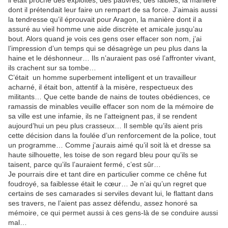
il était proche des exploités, des pauvres, des faibles, la manière
dont il prétendait leur faire un rempart de sa force. J’aimais aussi
la tendresse qu’il éprouvait pour Aragon, la manière dont il a
assuré au vieil homme une aide discrète et amicale jusqu’au
bout. Alors quand je vois ces gens oser effacer son nom, j’ai
l’impression d’un temps qui se désagrège un peu plus dans la
haine et le déshonneur… Ils n’auraient pas osé l’affronter vivant,
ils crachent sur sa tombe…
C’était un homme superbement intelligent et un travailleur
acharné, il était bon, attentif à la misère, respectueux des
militants… Que cette bande de nains de toutes obédiences, ce
ramassis de minables veuille effacer son nom de la mémoire de
sa ville est une infamie, ils ne l’atteignent pas, il se rendent
aujourd’hui un peu plus crasseux… Il semble qu’ils aient pris
cette décision dans la foulée d’un renforcement de la police, tout
un programme… Comme j’aurais aimé qu’il soit là et dresse sa
haute silhouette, les toise de son regard bleu pour qu’ils se
taisent, parce qu’ils l’auraient fermé, c’est sûr…
Je pourrais dire et tant dire en particulier comme ce chêne fut
foudroyé, sa faiblesse était le cœur… Je n’ai qu’un regret que
certains de ses camarades si serviles devant lui, le flattant dans
ses travers, ne l’aient pas assez défendu, assez honoré sa
mémoire, ce qui permet aussi à ces gens-là de se conduire aussi
mal…