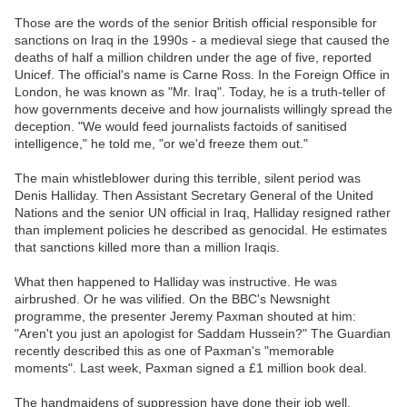
Those are the words of the senior British official responsible for
sanctions on Iraq in the 1990s - a medieval siege that caused the
deaths of half a million children under the age of five, reported
Unicef. The official's name is Carne Ross. In the Foreign Office in
London, he was known as "Mr. Iraq". Today, he is a truth-teller of
how governments deceive and how journalists willingly spread the
deception. "We would feed journalists factoids of sanitised
intelligence," he told me, "or we'd freeze them out."
The main whistleblower during this terrible, silent period was
Denis Halliday. Then Assistant Secretary General of the United
Nations and the senior UN official in Iraq, Halliday resigned rather
than implement policies he described as genocidal. He estimates
that sanctions killed more than a million Iraqis.
What then happened to Halliday was instructive. He was
airbrushed. Or he was vilified. On the BBC's Newsnight
programme, the presenter Jeremy Paxman shouted at him:
"Aren't you just an apologist for Saddam Hussein?" The Guardian
recently described this as one of Paxman's "memorable
moments". Last week, Paxman signed a £1 million book deal.
The handmaidens of suppression have done their job well.