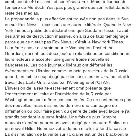
combinée de 40 millions, et son réseau Fox. Mais l’influence de
l’empire de Murdoch n’est pas plus grande que son reflet dans le
reste des médias.
La propagande la plus effective est trouvée non pas dans le Sun
ou sur Fox News – mais sous une auréole libérale. Quand le New
York Times a publié des déclarations que Saddam Hussein avait
des armes de destruction massive, on a cru ce faux témoignage
parce que ce n’était pas Fox News ; c’était le New York Times.
La même chose est vraie pour le Washington Post et the
Guardian, qui ont tous deux joué un rôle critique en conditionnant
leurs lecteurs à accepter une guerre froide nouvelle et
dangereuse. Les trois journaux libéraux ont déformé les
événements en Ukraine comme un acte pernicieux de la Russie –
quand, en fait, le coup dirigé par des fascistes en Ukraine, était le
travail des Etats-Unis, aidés par l’Allemagne et l’OTAN.
L’inversion de la réalité est tellement omniprésente que
l’encerclement militaire et l’intimidation de la Russie par
Washington ne sont même pas contestés. Ce ne sont mêmes pas
des nouvelles, mais dissimulée derrière une campagne de
diffamation ou pour faire peur, du genre de celle avec laquelle j’ai
grandis pendant la guerre froide. Une fois de plus l’empire
mauvais s’amène pour nous avoir, dirigé par un autre Staline ou
un nouvel Hitler. Nommez votre démon et allez à fond la caisse.
La dissimulation de la vérité sur l’Ukraine est un des black-out le