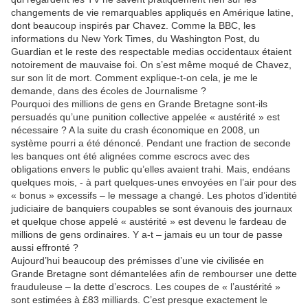
changements de vie remarquables appliqués en Amérique latine,
dont beaucoup inspirés par Chavez. Comme la BBC, les
informations du New York Times, du Washington Post, du
Guardian et le reste des respectable medias occidentaux étaient
notoirement de mauvaise foi. On s’est même moqué de Chavez,
sur son lit de mort. Comment explique-t-on cela, je me le
demande, dans des écoles de Journalisme ?
Pourquoi des millions de gens en Grande Bretagne sont-ils
persuadés qu’une punition collective appelée « austérité » est
nécessaire ? A la suite du crash économique en 2008, un
système pourri a été dénoncé. Pendant une fraction de seconde
les banques ont été alignées comme escrocs avec des
obligations envers le public qu’elles avaient trahi. Mais, endéans
quelques mois, - à part quelques-unes envoyées en l’air pour des
« bonus » excessifs – le message a changé. Les photos d’identité
judiciaire de banquiers coupables se sont évanouis des journaux
et quelque chose appelé « austérité » est devenu le fardeau de
millions de gens ordinaires. Y a-t – jamais eu un tour de passe
aussi effronté ?
Aujourd’hui beaucoup des prémisses d’une vie civilisée en
Grande Bretagne sont démantelées afin de rembourser une dette
frauduleuse – la dette d’escrocs. Les coupes de « l’austérité »
sont estimées à £83 milliards. C’est presque exactement le