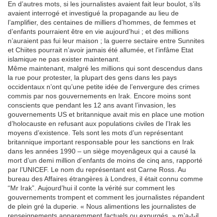
En d’autres mots, si les journalistes avaient fait leur boulot, s’ils
avaient interrogé et investigué la propagande au lieu de
l’amplifier, des centaines de milliers d’hommes, de femmes et
d’enfants pourraient être en vie aujourd’hui ; et des millions
n’auraient pas fui leur maison ; la guerre sectaire entre Sunnites
et Chiites pourrait n’avoir jamais été allumée, et l’infâme Etat
islamique ne pas exister maintenant.
Même maintenant, malgré les millions qui sont descendus dans
la rue pour protester, la plupart des gens dans les pays
occidentaux n’ont qu’une petite idée de l’envergure des crimes
commis par nos gouvernements en Irak. Encore moins sont
conscients que pendant les 12 ans avant l’invasion, les
gouvernements US et britannique avait mis en place une motion
d’holocauste en refusant aux populations civiles de l’Irak les
moyens d’existence. Tels sont les mots d’un représentant
britannique important responsable pour les sanctions en Irak
dans les années 1990 – un siège moyenâgeux qui a causé la
mort d’un demi million d’enfants de moins de cinq ans, rapporté
par l’UNICEF. Le nom du représentant est Carne Ross. Au
bureau des Affaires étrangères à Londres, il était connu comme
“Mr Irak”. Aujourd’hui il conte la vérité sur comment les
gouvernements trompent et comment les journalistes répandent
de plein gré la duperie. « Nous alimentions les journalistes de
renseignements apparemment factuels ou expurgés, » m’a-t-il