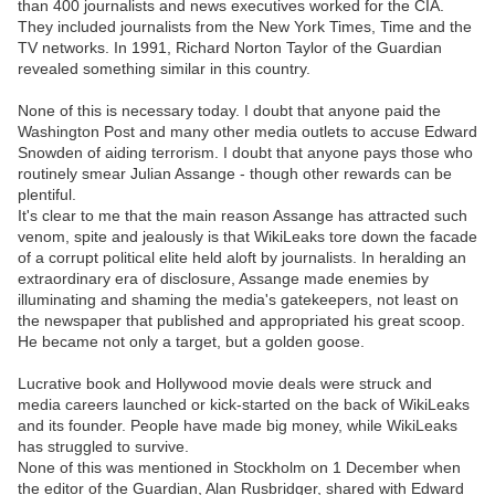
than 400 journalists and news executives worked for the CIA.
They included journalists from the New York Times, Time and the
TV networks. In 1991, Richard Norton Taylor of the Guardian
revealed something similar in this country.
None of this is necessary today. I doubt that anyone paid the
Washington Post and many other media outlets to accuse Edward
Snowden of aiding terrorism. I doubt that anyone pays those who
routinely smear Julian Assange - though other rewards can be
plentiful.
It's clear to me that the main reason Assange has attracted such
venom, spite and jealously is that WikiLeaks tore down the facade
of a corrupt political elite held aloft by journalists. In heralding an
extraordinary era of disclosure, Assange made enemies by
illuminating and shaming the media's gatekeepers, not least on
the newspaper that published and appropriated his great scoop.
He became not only a target, but a golden goose.
Lucrative book and Hollywood movie deals were struck and
media careers launched or kick-started on the back of WikiLeaks
and its founder. People have made big money, while WikiLeaks
has struggled to survive.
None of this was mentioned in Stockholm on 1 December when
the editor of the Guardian, Alan Rusbridger, shared with Edward