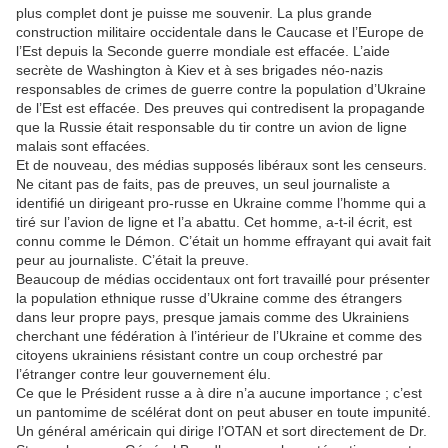
plus complet dont je puisse me souvenir. La plus grande
construction militaire occidentale dans le Caucase et l’Europe de
l’Est depuis la Seconde guerre mondiale est effacée. L’aide
secrète de Washington à Kiev et à ses brigades néo-nazis
responsables de crimes de guerre contre la population d’Ukraine
de l’Est est effacée. Des preuves qui contredisent la propagande
que la Russie était responsable du tir contre un avion de ligne
malais sont effacées.
Et de nouveau, des médias supposés libéraux sont les censeurs.
Ne citant pas de faits, pas de preuves, un seul journaliste a
identifié un dirigeant pro-russe en Ukraine comme l’homme qui a
tiré sur l’avion de ligne et l’a abattu. Cet homme, a-t-il écrit, est
connu comme le Démon. C’était un homme effrayant qui avait fait
peur au journaliste. C’était la preuve.
Beaucoup de médias occidentaux ont fort travaillé pour présenter
la population ethnique russe d’Ukraine comme des étrangers
dans leur propre pays, presque jamais comme des Ukrainiens
cherchant une fédération à l’intérieur de l’Ukraine et comme des
citoyens ukrainiens résistant contre un coup orchestré par
l’étranger contre leur gouvernement élu.
Ce que le Président russe a à dire n’a aucune importance ; c’est
un pantomime de scélérat dont on peut abuser en toute impunité.
Un général américain qui dirige l’OTAN et sort directement de Dr.