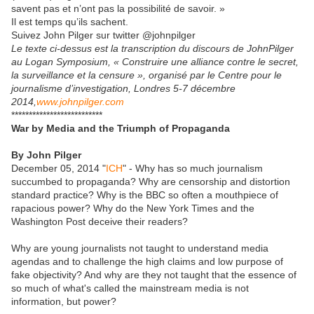
savent pas et n’ont pas la possibilité de savoir. »
Il est temps qu’ils sachent.
Suivez John Pilger sur twitter @johnpilger
Le texte ci-dessus est la transcription du discours de JohnPilger
au Logan Symposium, « Construire une alliance contre le secret,
la surveillance et la censure », organisé par le Centre pour le
journalisme d’investigation, Londres 5-7 décembre
2014,
www.johnpilger.com
**************************
War by Media and the Triumph of Propaganda
By John Pilger
December 05, 2014 "
ICH
" - Why has so much journalism
succumbed to propaganda? Why are censorship and distortion
standard practice? Why is the BBC so often a mouthpiece of
rapacious power? Why do the New York Times and the
Washington Post deceive their readers?
Why are young journalists not taught to understand media
agendas and to challenge the high claims and low purpose of
fake objectivity? And why are they not taught that the essence of
so much of what's called the mainstream media is not
information, but power?