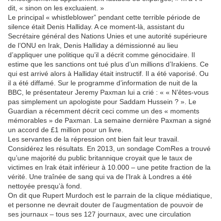
dit, « sinon on les excluaient. »
Le principal « whistleblower” pendant cette terrible période de
silence était Denis Halliday. A ce moment-là, assistant du
Secrétaire général des Nations Unies et une autorité supérieure
de l’ONU en Irak, Denis Halliday a démissionné au lieu
d’appliquer une politique qu’il a décrit comme génocidaire. Il
estime que les sanctions ont tué plus d’un millions d’Irakiens. Ce
qui est arrivé alors à Halliday était instructif. Il a été vaporisé. Ou
il a été diffamé. Sur le programme d’information de nuit de la
BBC, le présentateur Jeremy Paxman lui a crié : « « N’êtes-vous
pas simplement un apologiste pour Saddam Hussein ? ». Le
Guardian a récemment décrit ceci comme un des « moments
mémorables » de Paxman. La semaine dernière Paxman a signé
un accord de £1 million pour un livre.
Les servantes de la répression ont bien fait leur travail.
Considérez les résultats. En 2013, un sondage ComRes a trouvé
qu’une majorité du public britannique croyait que le taux de
victimes en Irak était inférieur à 10.000 – une petite fraction de la
vérité. Une traînée de sang qui va de l’Irak à Londres a été
nettoyée presqu’à fond.
On dit que Rupert Murdoch est le parrain de la clique médiatique,
et personne ne devrait douter de l’augmentation de pouvoir de
ses journaux – tous ses 127 journaux, avec une circulation