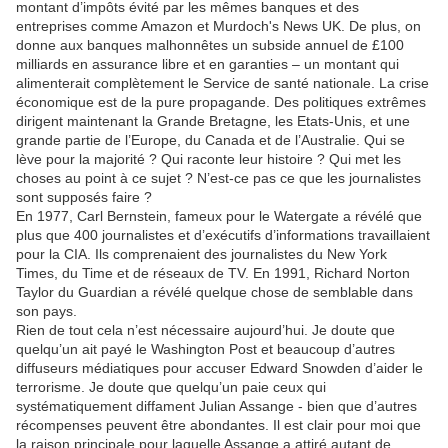
montant d’impôts évité par les mêmes banques et des
entreprises comme Amazon et Murdoch's News UK. De plus, on
donne aux banques malhonnêtes un subside annuel de £100
milliards en assurance libre et en garanties – un montant qui
alimenterait complètement le Service de santé nationale. La crise
économique est de la pure propagande. Des politiques extrêmes
dirigent maintenant la Grande Bretagne, les Etats-Unis, et une
grande partie de l’Europe, du Canada et de l’Australie. Qui se
lève pour la majorité ? Qui raconte leur histoire ? Qui met les
choses au point à ce sujet ? N’est-ce pas ce que les journalistes
sont supposés faire ?
En 1977, Carl Bernstein, fameux pour le Watergate a révélé que
plus que 400 journalistes et d’exécutifs d’informations travaillaient
pour la CIA. Ils comprenaient des journalistes du New York
Times, du Time et de réseaux de TV. En 1991, Richard Norton
Taylor du Guardian a révélé quelque chose de semblable dans
son pays.
Rien de tout cela n’est nécessaire aujourd’hui. Je doute que
quelqu’un ait payé le Washington Post et beaucoup d’autres
diffuseurs médiatiques pour accuser Edward Snowden d’aider le
terrorisme. Je doute que quelqu’un paie ceux qui
systématiquement diffament Julian Assange - bien que d’autres
récompenses peuvent être abondantes. Il est clair pour moi que
la raison principale pour laquelle Assange a attiré autant de