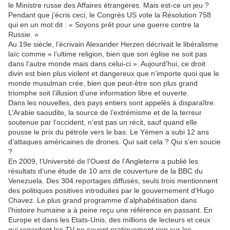
le Ministre russe des Affaires étrangères. Mais est-ce un jeu ?
Pendant que j’écris ceci, le Congrès US vote la Résolution 758
qui en un mot dit : « Soyons prêt pour une guerre contre la
Russie. »
Au 19e siècle, l’écrivain Alexander Herzen décrivait le libéralisme
laïc comme « l’ultime religion, bien que son église ne soit pas
dans l’autre monde mais dans celui-ci ». Aujourd’hui, ce droit
divin est bien plus violent et dangereux que n’importe quoi que le
monde musulman crée, bien que peut-être son plus grand
triomphe soit l’illusion d’une information libre et ouverte.
Dans les nouvelles, des pays entiers sont appelés à disparaître.
L’Arabie saoudite, la source de l’extrémisme et de la terreur
soutenue par l’occident, n’est pas un récit, sauf quand elle
pousse le prix du pétrole vers le bas. Le Yémen a subi 12 ans
d’attaques américaines de drones. Qui sait cela ? Qui s’en soucie
?
En 2009, l’Université de l’Ouest de l’Angleterre a publié les
résultats d’une étude de 10 ans de couverture de la BBC du
Venezuela. Des 304 reportages diffusés, seuls trois mentionnent
des politiques positives introduites par le gouvernement d’Hugo
Chavez. Le plus grand programme d’alphabétisation dans
l’histoire humaine a à peine reçu une référence en passant. En
Europe et dans les Etats-Unis, des millions de lecteurs et ceux
qui regardent les TV ne savent pratiquement rien sur les