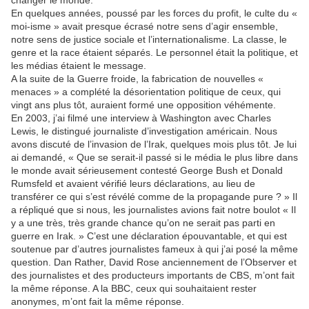
changer le monde.
En quelques années, poussé par les forces du profit, le culte du «
moi-isme » avait presque écrasé notre sens d’agir ensemble,
notre sens de justice sociale et l’internationalisme. La classe, le
genre et la race étaient séparés. Le personnel était la politique, et
les médias étaient le message.
A la suite de la Guerre froide, la fabrication de nouvelles «
menaces » a complété la désorientation politique de ceux, qui
vingt ans plus tôt, auraient formé une opposition véhémente.
En 2003, j’ai filmé une interview à Washington avec Charles
Lewis, le distingué journaliste d’investigation américain. Nous
avons discuté de l’invasion de l’Irak, quelques mois plus tôt. Je lui
ai demandé, « Que se serait-il passé si le média le plus libre dans
le monde avait sérieusement contesté George Bush et Donald
Rumsfeld et avaient vérifié leurs déclarations, au lieu de
transférer ce qui s’est révélé comme de la propagande pure ? » Il
a répliqué que si nous, les journalistes avions fait notre boulot « Il
y a une très, très grande chance qu’on ne serait pas parti en
guerre en Irak. » C’est une déclaration épouvantable, et qui est
soutenue par d’autres journalistes fameux à qui j’ai posé la même
question. Dan Rather, David Rose anciennement de l’Observer et
des journalistes et des producteurs importants de CBS, m’ont fait
la même réponse. A la BBC, ceux qui souhaitaient rester
anonymes, m’ont fait la même réponse.