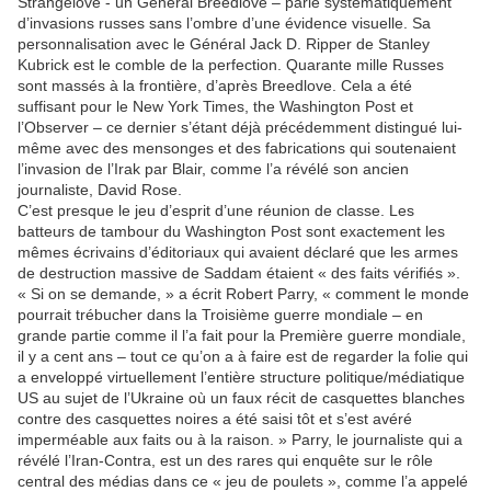
Strangelove - un Général Breedlove – parle systématiquement
d’invasions russes sans l’ombre d’une évidence visuelle. Sa
personnalisation avec le Général Jack D. Ripper de Stanley
Kubrick est le comble de la perfection. Quarante mille Russes
sont massés à la frontière, d’après Breedlove. Cela a été
suffisant pour le New York Times, the Washington Post et
l’Observer – ce dernier s’étant déjà précédemment distingué lui-
même avec des mensonges et des fabrications qui soutenaient
l’invasion de l’Irak par Blair, comme l’a révélé son ancien
journaliste, David Rose.
C’est presque le jeu d’esprit d’une réunion de classe. Les
batteurs de tambour du Washington Post sont exactement les
mêmes écrivains d’éditoriaux qui avaient déclaré que les armes
de destruction massive de Saddam étaient « des faits vérifiés ».
« Si on se demande, » a écrit Robert Parry, « comment le monde
pourrait trébucher dans la Troisième guerre mondiale – en
grande partie comme il l’a fait pour la Première guerre mondiale,
il y a cent ans – tout ce qu’on a à faire est de regarder la folie qui
a enveloppé virtuellement l’entière structure politique/médiatique
US au sujet de l’Ukraine où un faux récit de casquettes blanches
contre des casquettes noires a été saisi tôt et s’est avéré
imperméable aux faits ou à la raison. » Parry, le journaliste qui a
révélé l’Iran-Contra, est un des rares qui enquête sur le rôle
central des médias dans ce « jeu de poulets », comme l’a appelé