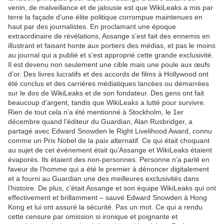
venin, de malveillance et de jalousie est que WikiLeaks a mis par
terre la façade d’une élite politique corrompue maintenues en
haut par des journalistes. En proclamant une époque
extraordinaire de révélations, Assange s’est fait des ennemis en
illustrant et faisant honte aux portiers des médias, et pas le moins
au journal qui a publié et s’est approprié cette grande exclusivité.
Il est devenu non seulement une cible mais une poule aux œufs
d’or. Des livres lucratifs et des accords de films à Hollywood ont
été conclus et des carrières médiatiques lancées ou démarrées
sur le dos de WikiLeaks et de son fondateur. Des gens ont fait
beaucoup d’argent, tandis que WikiLeaks a lutté pour survivre.
Rien de tout cela n’a été mentionné à Stockholm, le 1er
décembre quand l’éditeur du Guardian, Alan Rusbridger, a
partagé avec Edward Snowden le Right Livelihood Award, connu
comme un Prix Nobel de la paix alternatif. Ce qui était choquant
au sujet de cet événement était qu’Assange et WikiLeaks étaient
évaporés. Ils étaient des non-personnes. Personne n’a parlé en
faveur de l’homme qui a été le premier à dénoncer digitalement
et a fourni au Guardian une des meilleures exclusivités dans
l’histoire. De plus, c’était Assange et son équipe WikiLeaks qui ont
effectivement et brillamment – sauvé Edward Snowden à Hong
Kong et lui ont assuré la sécurité. Pas un mot. Ce qui a rendu
cette censure par omission si ironique et poignante et