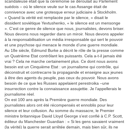
scandaleuse était que la cérémonie se déroulait au Parlement
suédois – où le silence veule sur le cas Assange était de
connivence avec une grotesque erreur judiciaire à Stockholm.
« Quand la vérité est remplacée par le silence, » disait le
dissident soviétique Yevtushenko, « le silence est un mensonge
». C’est ce genre de silence que nous, journalistes, devons briser.
Nous devons nous regarder dans un miroir. Nous devons appeler
à la responsabilisation un média irresponsable qui sert le pouvoir
et une psychose qui menace le monde d’une guerre mondiale.
Au 18e siècle, Edmund Burke a décrit le rôle de la presse comme
un Quatrième Etat contrôlant les puissants. Cela a-t-il jamais été
vrai ? Cela ne marche certainement plus. Ce dont nous avons
besoin est un Cinquième Etat : un journalisme qui contrôle, qui
déconstruit et contrecarre la propagande et enseigne aux jeunes
à être des agents du peuple, pas ceux du pouvoir. Nous avons
besoin de ce que les Russes appelaient perestroika –une
insurrection contre la connaissance assujettie. Je l’appellerais le
journalisme réel.
On est 100 ans après la Première guerre mondiale. Des
journalistes alors ont été récompensés et ennoblis pour leur
silence et leur collusion. Au somme du massacre, le Premier
ministre britannique David Lloyd George s’est confié à C.P. Scott,
éditeur du Manchester Guardian : « Si les gens savaient vraiment
(la vérité) la guerre serait arrêtée demain, mais bien sûr, ils ne