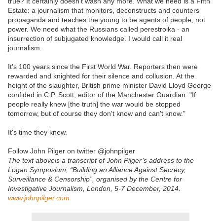
true? It certainly doesn't wash any more. What we need is a Fifth
Estate: a journalism that monitors, deconstructs and counters
propaganda and teaches the young to be agents of people, not
power. We need what the Russians called perestroika - an
insurrection of subjugated knowledge. I would call it real
journalism.
It's 100 years since the First World War. Reporters then were
rewarded and knighted for their silence and collusion. At the
height of the slaughter, British prime minister David Lloyd George
confided in C.P. Scott, editor of the Manchester Guardian: "If
people really knew [the truth] the war would be stopped
tomorrow, but of course they don't know and can't know."
It's time they knew.
Follow John Pilger on twitter @johnpilger
The text aboveis a transcript of John Pilger’s address to the
Logan Symposium, “Building an Alliance Against Secrecy,
Surveillance & Censorship”, organised by the Centre for
Investigative Journalism, London, 5-7 December, 2014.
w
ww.johnpilger.com