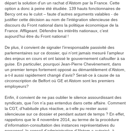
départ la solution d’un un rachat d’Alstom par la France. Cette
option a donc à peine été étudiée. 139 hauts fonctionnaires de
Bercy ont eu le culot – faute d’autres arguments valables - de
justifier cette décision au nom de l'intégration silencieuse des
discours du Front national dans la politique économique de la
France. Affligeant. Défendre les intérêts nationaux, c’est
aujourd’hui être du Front national !
De plus, il convient de signaler l’irresponsable passivité des
parlementaires sur ce dossier, qui n’ont jamais mesuré l’ampleur
des enjeux en cours et ont laissé le gouvernement cafouiller à sa
guise. En particulier, pourquoi Jean-Pierre Chevènement, dans
un premier temps fortement opposé au démantèlement d’Alstom,
a-t-il aussi rapidement changé d’avis? Serait-ce à cause de sa
circonscription de Belfort où GE et Alstom sont les premiers
employeurs?
Enfin, il convient de ne pas oublier le silence assourdissant des
syndicats, que l’on n’a pas entendus dans cette affaire. Comment
la CGT, d’habitude plus réactive, a-t-elle pu rester aussi
silencieuse sur ce dossier et pendant autant de temps ? En effet,
rappelons que le 4 novembre 2014, au terme de la procédure
d’information-consultation des instances représentatives du
personnel, le conseil d’administration d’Alstom a autorisé, à