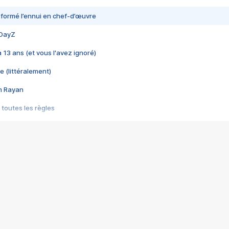
nsformé l’ennui en chef-d’œuvre
 DayZ
 a 13 ans (et vous l'avez ignoré)
e (littéralement)
im Rayan
 toutes les règles
s les jeux vidéo
us choquant de Rockstar ? - Le scandale BULLY
e plus moche de Steam
du RÊVE tourne au CAUCHEMAR
pendant 8 heures
it… à tort