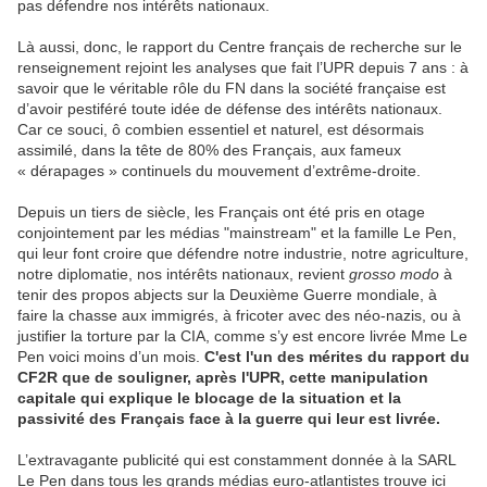
pas défendre nos intérêts nationaux.
Là aussi, donc, le rapport du Centre français de recherche sur le
renseignement rejoint les analyses que fait l’UPR depuis 7 ans : à
savoir que le véritable rôle du FN dans la société française est
d’avoir pestiféré toute idée de défense des intérêts nationaux.
Car ce souci, ô combien essentiel et naturel, est désormais
assimilé, dans la tête de 80% des Français, aux fameux
« dérapages » continuels du mouvement d’extrême-droite.
Depuis un tiers de siècle, les Français ont été pris en otage
conjointement par les médias "mainstream" et la famille Le Pen,
qui leur font croire que défendre notre industrie, notre agriculture,
notre diplomatie, nos intérêts nationaux, revient
grosso modo
à
tenir des propos abjects sur la Deuxième Guerre mondiale, à
faire la chasse aux immigrés, à fricoter avec des néo-nazis, ou à
justifier la torture par la CIA, comme s’y est encore livrée Mme Le
Pen voici moins d’un mois.
C'est l'un des mérites du rapport du
CF2R que de souligner, après l'UPR, cette manipulation
capitale qui explique le blocage de la situation et la
passivité des Français face à la guerre qui leur est livrée.
L’extravagante publicité qui est constamment donnée à la SARL
Le Pen dans tous les grands médias euro-atlantistes trouve ici