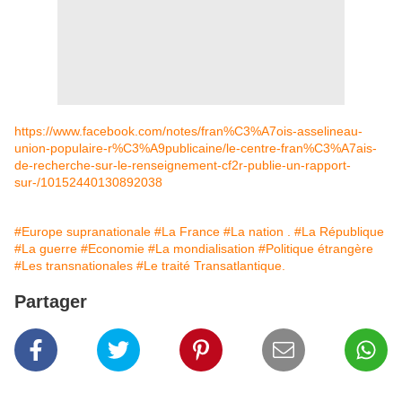
https://www.facebook.com/notes/fran%C3%A7ois-asselineau-
union-populaire-r%C3%A9publicaine/le-centre-fran%C3%A7ais-
de-recherche-sur-le-renseignement-cf2r-publie-un-rapport-
sur-/10152440130892038
#Europe supranationale
#La France
#La nation .
#La République
#La guerre
#Economie
#La mondialisation
#Politique étrangère
#Les transnationales
#Le traité Transatlantique.
Partager