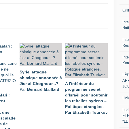
Gril
Inte
Nat
Int
Rés
Int
Kom
Syrie, attaque
LÉO
chimique annoncée à
APR
Jisr al-Choghour...?
A l’intérieur du
JOU
Par Bernard Maillard
programme secret
fari :
d’Israël pour soutenir
Lin
ent
les rebelles syriens –
Politique étrangère.
Luc
t une
Par Elizabeth Tsurkov
FTP
escalade
"L
s de