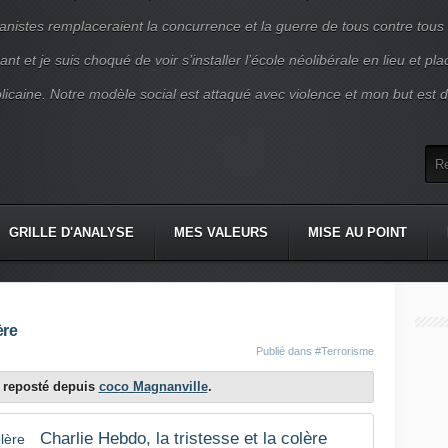
nistes remplaceraient la concurrence et la guerre de tous contre tous
nt et je suis choqué de voir s’installer l’école néolibérale en lieu et pl
blicaine. Notre modèle social est attaqué avec violence et mon but est d
GRILLE D'ANALYSE
MES VALEURS
MISE AU POINT
ère
Publié dans
#Terrorisme
st reposté depuis
coco Magnanville
.
Charlie Hebdo, la tristesse et la colère