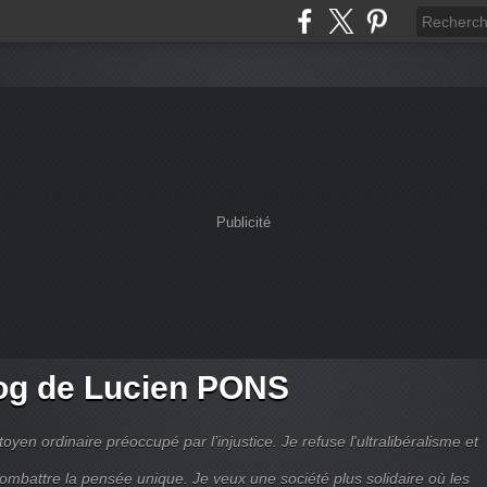
Publicité
og de Lucien PONS
toyen ordinaire préoccupé par l’injustice. Je refuse l'ultralibéralisme et
combattre la pensée unique. Je veux une société plus solidaire où les