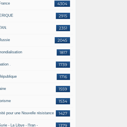
France
4304
ERIQUE
2915
TAN.
2351
Russie
2045
mondialisation
1817
ation .
1739
République
1716
aine
1559
rorisme
1534
ité pour une Nouvelle résistance
1427
yrie - La Libye - l'Iran -
1379