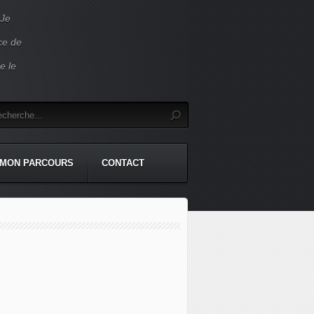
 Je
ace de
e le
MON PARCOURS
CONTACT