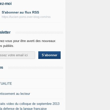
ez-moi
S'abonner au flux RSS
https://lucien-pons.over-blog.com/rss
letter
ez-vous pour être averti des nouveaux
es publiés.
es
TUALITE
rtissement au lecteur
raits video du colloque de septembre 2013
 la defense de la langue francaise