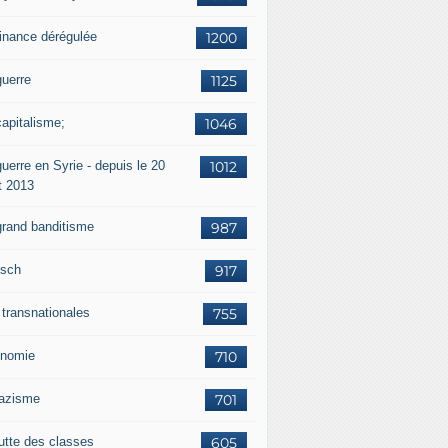
finance dérégulée
1200
guerre
1125
capitalisme;
1046
uerre en Syrie - depuis le 20
1012
t 2013
grand banditisme
987
sch
917
 transnationales
755
nomie
710
nazisme
701
lutte des classes
605