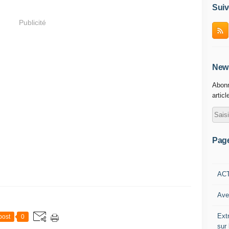
Suiv
Publicité
News
Abonn
articl
Pag
AC
Ave
Ext
post
0
sur