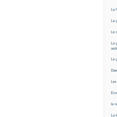
La 
La 
Le 
La g
aoû
Le 
Dae
Les
Eco
le 
La 