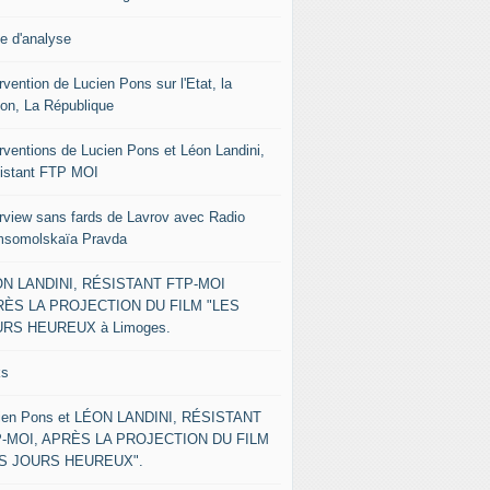
le d'analyse
rvention de Lucien Pons sur l'Etat, la
ion, La République
erventions de Lucien Pons et Léon Landini,
istant FTP MOI
erview sans fards de Lavrov avec Radio
somolskaïa Pravda
N LANDINI, RÉSISTANT FTP-MOI
ÈS LA PROJECTION DU FILM "LES
RS HEUREUX à Limoges.
ks
ien Pons et LÉON LANDINI, RÉSISTANT
-MOI, APRÈS LA PROJECTION DU FILM
ES JOURS HEUREUX".