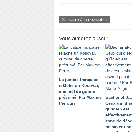
S'inscrire à la newsletter
Vous aimerez aussi :
La justice française
relâche un Kosovar,
criminel de guerre
présumé. Par Maxime
Bachar al-Jaa
Perrotin
Ceux qui dis
qu’Idleb est
effectivemen
zone de dés
ne savent pa