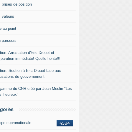
 prises de position
 valeurs
e au point
 parcours
tion: Arrestation d'Eric Drouet et
parution immédiate! Quelle honte!!!
tion: Soutien à Eric Drouet face aux
usations du gouvernement
gamme du CNR créé par Jean-Moulin "Les
rs Heureux"
gories
ope supranationale
4584