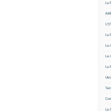
La 
AM
L'O
La 
La 
La n
La 
Ukr
Ter
Com
La S