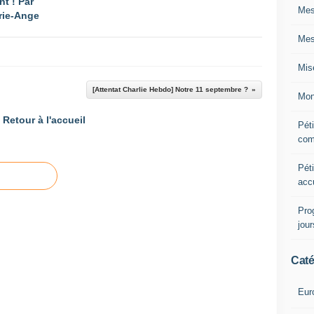
nt ! Par
Mes
rie-Ange
Mes
Mis
[Attentat Charlie Hebdo] Notre 11 septembre ?
Mon
Retour à l'accueil
Péti
com
Péti
acc
Pro
jou
Caté
Eur