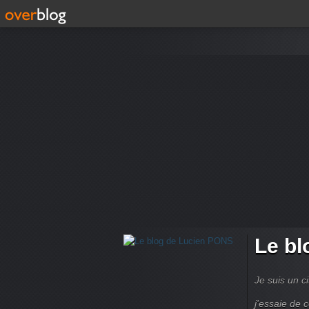
Le bl
Je suis un ci
j'essaie de 