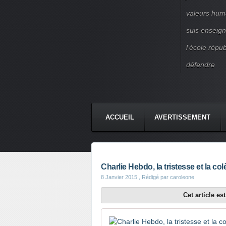
valeurs huma
suis enseigna
l’école répu
défendre
ACCUEIL
AVERTISSEMENT
Charlie Hebdo, la tristesse et la col
8 Janvier 2015
, Rédigé par caroleone
Cet article e