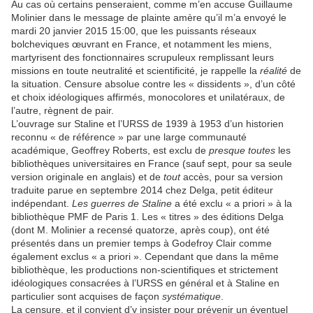
Au cas où certains penseraient, comme m’en accuse Guillaume
Molinier dans le message de plainte amère qu’il m’a envoyé le
mardi 20 janvier 2015 15:00, que les puissants réseaux
bolcheviques œuvrant en France, et notamment les miens,
martyrisent des fonctionnaires scrupuleux remplissant leurs
missions en toute neutralité et scientificité, je rappelle la
réalité
de
la situation. Censure absolue contre les « dissidents », d’un côté
et choix idéologiques affirmés, monocolores et unilatéraux, de
l’autre, règnent de pair.
L’ouvrage sur Staline et l’URSS de 1939 à 1953 d’un historien
reconnu « de référence » par une large communauté
académique, Geoffrey Roberts, est exclu de
presque toutes
les
bibliothèques universitaires en France (sauf sept, pour sa seule
version originale en anglais) et de
tout
accès, pour sa version
traduite parue en septembre 2014 chez Delga, petit éditeur
indépendant.
Les guerres de Staline
a été exclu « a priori » à la
bibliothèque PMF de Paris 1. Les « titres » des éditions Delga
(dont M. Molinier a recensé quatorze, après coup), ont été
présentés dans un premier temps à Godefroy Clair comme
également exclus « a priori ». Cependant que dans la même
bibliothèque, les productions non-scientifiques et strictement
idéologiques consacrées à l’URSS en général et à Staline en
particulier sont acquises de façon
systématique
.
La censure, et il convient d’y insister pour prévenir un éventuel