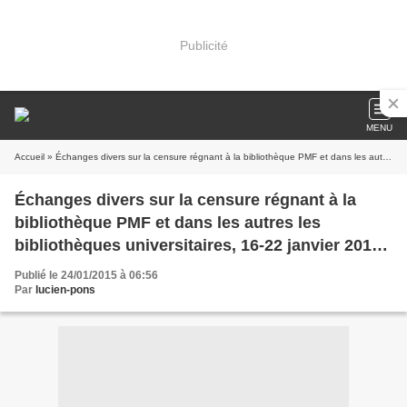
Publicité
MENU
Accueil
» Échanges divers sur la censure régnant à la bibliothèque PMF et dans les autres les bibliothèques universitaires, 16-22 janvier 2015. Par Annie Lacroix-Riz.
Échanges divers sur la censure régnant à la
bibliothèque PMF et dans les autres les
bibliothèques universitaires, 16-22 janvier 2015.
Par Annie Lacroix-Riz.
Publié le 24/01/2015 à 06:56
Par
lucien-pons