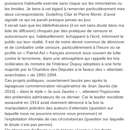
puissance habituelle exercée sans risque sur les minoritaires ou
les timides. Je tiens à cet égard à remercier particulièrement mes
deux correspondants, Godefroy Clair et Pierre Moret, d’avoir
signalé ce qui ne paraît presque jamais au jour.
Il serait sain que les bibliothécaires (il en est sans doute dans ma
liste de diffusion) choqués par des pratiques de censure et
autocensure qui, habituellement, échappent à l’écrit, informent le
public sur leur réalité. Il est de notre devoir commun de dénoncer
et de combattre cette censure, particulièrement à l’heure où se
profile un « Patriot Act » français annoncé sous couvert de lutte
contre le terrorisme, dans une atmosphère qui rappelle les lois
scélérates du ministre de l’intérieur Dupuy adoptées à une forte
majorité par la Chambre des Députés à la faveur des « attentats
anarchistes » de 1893-1894.
Ces projets politiques, ouvertement lancés peu après la
tapageuse commémoration récupératrice de Jean Jaurès (de
2014) – dans le style « Je suis Jaurès » ‑, attestent l’hypocrisie
des prétendus admirateurs de ce dernier. Car le leader socialiste
assassiné en 1914 avait vivement dénoncé à la fois la
manipulation policière des auteurs d’attentats (question sur
laquelle nous ne pouvons encore nous prononcer) et
l’exploitation éhontée de ces circonstances (question sur laquelle
le doute n’est pas permis).