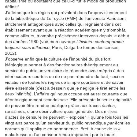
capitalisme ou doutaient que celui-ci fût le mode de production
définitif.
J’affirme que les règles qui prévalent dans l’approvisionnement
de la bibliothèque de 1er cycle (PMF) de l’université Paris sont
strictement antagoniques avec celles qui régnaient dans cet
établissement avant que la réaction académique n’y triomphât,
comme ailleurs, triomphe précisément intervenu depuis le début
des années 1980 (voir mon ouvrage
L’histoire contemporaine
toujours sous influence
, Paris, Delga-Le temps des cerises,
2012).
J’observe enfin que la culture de l’impunité du plus fort
idéologique permet à des fonctionnaires théoriquement au
service du public universitaire de répondre avec mépris à des
interlocuteurs courtois ou de ne pas répondre du tout, ceci en
violation de toutes les règles de simple courtoisie et de savoir
vivre ensemble (c’est à dessein que je néglige le tiret entre les
deux infinitifs). L’affaire qui nous occupe est aussi courante que
déontologiquement scandaleuse. Elle présente la seule originalité
de pouvoir être rendue publique grâce aux traces
écrites
,
rarissimes, d’une désinvolture quasi générale. Des milliers
d’actes de censure ne peuvent « exploser » qu’une fois tous les
vingt ans parce qu’un serviteur du public revendique
par écrit
les
normes qu’il applique en permanence. Bref, à cause de la «
maladresse » d’un censeur rendu imprudent par la toute-