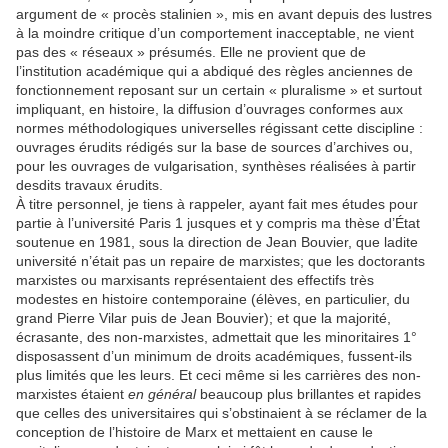
argument de « procès stalinien », mis en avant depuis des lustres
à la moindre critique d’un comportement inacceptable, ne vient
pas des « réseaux » présumés. Elle ne provient que de
l’institution académique qui a abdiqué des règles anciennes de
fonctionnement reposant sur un certain « pluralisme » et surtout
impliquant, en histoire, la diffusion d’ouvrages conformes aux
normes méthodologiques universelles régissant cette discipline :
ouvrages érudits rédigés sur la base de sources d’archives ou,
pour les ouvrages de vulgarisation, synthèses réalisées à partir
desdits travaux érudits.
À titre personnel, je tiens à rappeler, ayant fait mes études pour
partie à l’université Paris 1 jusques et y compris ma thèse d’État
soutenue en 1981, sous la direction de Jean Bouvier, que ladite
université n’était pas un repaire de marxistes; que les doctorants
marxistes ou marxisants représentaient des effectifs très
modestes en histoire contemporaine (élèves, en particulier, du
grand Pierre Vilar puis de Jean Bouvier); et que la majorité,
écrasante, des non-marxistes, admettait que les minoritaires 1°
disposassent d’un minimum de droits académiques, fussent-ils
plus limités que les leurs. Et ceci même si les carrières des non-
marxistes étaient
en général
beaucoup plus brillantes et rapides
que celles des universitaires qui s’obstinaient à se réclamer de la
conception de l’histoire de Marx et mettaient en cause le