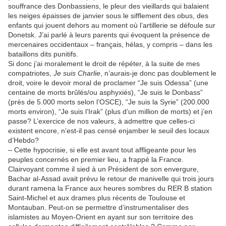
souffrance des Donbassiens, le pleur des vieillards qui balaient
les neiges épaisses de janvier sous le sifflement des obus, des
enfants qui jouent dehors au moment où l’artillerie se défoule sur
Donetsk. J’ai parlé à leurs parents qui évoquent la présence de
mercenaires occidentaux – français, hélas, y compris – dans les
bataillons dits punitifs.
Si donc j’ai moralement le droit de répéter, à la suite de mes
compatriotes,
Je suis Charlie
, n’aurais-je donc pas doublement le
droit, voire le devoir moral de proclamer “Je suis Odessa” (une
centaine de morts brûlés/ou asphyxiés), “Je suis le Donbass”
(près de 5.000 morts selon l’OSCE), “Je suis la Syrie” (200.000
morts environ), “Je suis l’Irak” (plus d’un million de morts) et j’en
passe? L’exercice de nos valeurs, à admettre que celles-ci
existent encore, n’est-il pas censé enjamber le seuil des locaux
d’Hebdo?
– Cette hypocrisie, si elle est avant tout affligeante pour les
peuples concernés en premier lieu, a frappé la France.
Clairvoyant comme il sied à un Président de son envergure,
Bachar al-Assad avait prévu le retour de manivelle qui trois jours
durant ramena la France aux heures sombres du RER B station
Saint-Michel et aux drames plus récents de Toulouse et
Montauban. Peut-on se permettre d’instrumentaliser des
islamistes au Moyen-Orient en ayant sur son territoire des