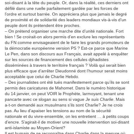
soi-disant à la tête du peuple. Or, dans la réalité, ces derniers ont
défilé dans une ruelle parfaitement gardée par les forces de
l’ordre et surtout barrée. On appréciera plus que jamais le degré
de proximité et de solidarité des leaders mondiaux vis-à-vis d’un
peuple dont ils prétendent être proches.
– On prétend organiser une marche dite d’unité nationale. Fort
bien ! Se croirait-on alors permis d’en exclure les représentants
du FN comme envisageaient de le faire les grands promoteurs de
la démocratie européenne version PS ? Est-ce parce que Marine
Le Pen, dans son discours aux Français, avait appelé à enquêter
sur les sources de financement des cellules djihadistes
disséminées à travers le territoire français ? Voilà qui serait bien
plus efficace que d’arrêter Dieudonné dont l’humour serait moins
acceptable que celui de Charlie Hebdo.
– Des journalistes ont été tués manifestement parce qu’ils se sont
permis des caricatures de Mahomet. Dans le numéro historique
du 14 janvier, on peut VOIR le Prophète, larmoyant, tenant une
pancarte avec ce slogan au sens si vague
Je suis Charlie
. Mais
a-t-on demandé aux musulmans s’ils sont Charlie? Je ne crois
pas. Au lieu d’apaiser les tensions au nom de la sécurité
nationale et du vivre-ensemble, on les entretient … à petits coups
d’encre. S’agirait-il de motiver une nouvelle intervention soi-disant
anti-islamiste au Moyen-Orient?
Il est humain de se reconnaître dans Charlie dans la mesure où