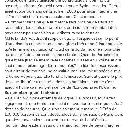
cellules dormantes difficilement contrôlables ? Comme par
hasard, les frères Kouachi revenaient de Syrie. Le cadet, Chérif,
avait écopé trois ans de prison en 2008 pour avoir intégré une
filière djihadiste. Trois ans seulement. C’est à méditer.
– Comment se fait-il que la marche républicaine de Paris ait
rassemblé des chefs d’Etat et des politiciens représentant des
pays assez peu sensibles aux discours voltairiens de
M.Hollande? Faudrait-il rappeler que la Turquie est sur le point
d’autoriser la construction d’une église chrétienne à Istanbul alors
qu’elle l’interdisait jusqu’ici? Quid de la Jordanie, une monarchie
où la liberté de la presse est inexistante ? Quid de Porochenko
qui est allé jusqu’à interdire les chaînes russes en Ukraine et qui
cautionne le pilonnage des immeubles? La liberté d’expression,
sauf erreur de ma part, ne constitue pas une valeur spécifique à
la Vème République. Elle tend à l’universel. Surtout quand le prix
de cette liberté est estimé à des vies humaines comme c’est
aujourd’hui le cas, en plein centre de l’Europe, avec l’Ukraine.
Sur un plan (plus) technique
– Le Plan Vigipirate-attentats de vigueur supposait, tout à fait
logiquement, que toute manifestation éventuelle soit repoussée à
des fins de sécurité. Qu’a-t-on finalement remarqué ? Près de
100.000 personnes sont descendues dans les rues de Paris alors
que des provocations auraient pu intervenir. La télévision
montrait des leaders issus d’un grand nombre de pays marcher