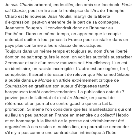
Je suis Charlie
arborent, endeuillés, des amis sur facebook.
Paris
est Charlie
, peut-on lire sur le frontispice de l’Arc de Triomphe.
Charb est le nouveau Jean Moulin, martyr de la liberté
d’expression, peut-on entendre de la part de sa compagne,
Jeannette Bougrab. Il conviendrait donc de l’inhumer au
Panthéon. Dans un même temps, on apprend que le couple
entendait quitter à tout jamais la France pour s’installer dans un
pays plus conforme à leurs idéaux démocratiques.
Toujours dans un même temps et toujours au nom d’une liberté
dont on ne sait trop guère le nom, on voit les autorités austraciser
Zemmour et voir d’un assez mauvais oeil Houellebecq. L’un est
un identitaire, un raciste incorrigible. L’autre est anxiogène, bref,
xénophobe. Il serait intéressant de relever que Mohamed Sifaoui
a publié dans
Le Monde
un article extrêmement critique de
Soumission
en gratifiant son auteur d’étiquettes tantôt
hargneuses tantôt condescendantes. La publication date du 7
janvier, jour de l’attentat et c’est
Le Monde
, un journal de
référence et un journal de centre gauche qui en a fait la
promotion. Si même l’on considère que les manifestations qui ont
eu lieu un peu partout en France en mémoire du collectif Hebdo
et en hommage à la liberté de la presse ont véritablement été
organisées à ces seules et nobles fins, on pourrait se demander
s’il n’y a pas comme une contradiction intrinsèque à l’Idée