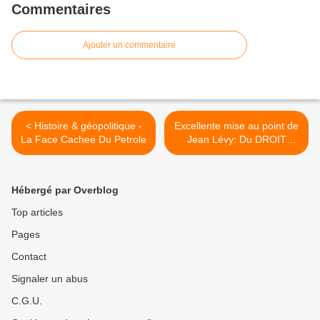
Commentaires
Ajouter un commentaire
< Histoire & géopolitique -
Excellente mise au point de
La Face Cachee Du Petrole
Jean Lévy: Du DROIT
D’EXPRESSION A LA
THEORIE DU COMPLOT. >
Hébergé par Overblog
Top articles
Pages
Contact
Signaler un abus
C.G.U.