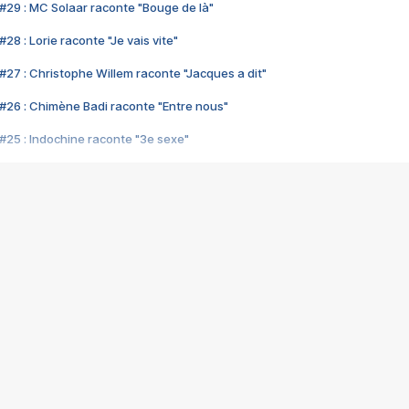
#29 : MC Solaar raconte "Bouge de là"
28 : Lorie raconte "Je vais vite"
#27 : Christophe Willem raconte "Jacques a dit"
#26 : Chimène Badi raconte "Entre nous"
#25 : Indochine raconte "3e sexe"
#24 : Zaho raconte "C'est chelou"
#23 : Patrick Bruel raconte "Au café des délices"
#22 : Kyo raconte "Le chemin"
#21 : Nolwenn Leroy raconte "Cassé"
#20 : Patrick Hernandez raconte "Born to be alive"
#19 : Lorie raconte "Près de moi"
#18 : Michael Jones raconte "A nos actes manqués" (avec Jean-Jacque
#17 : Khaled raconte "Aïcha"