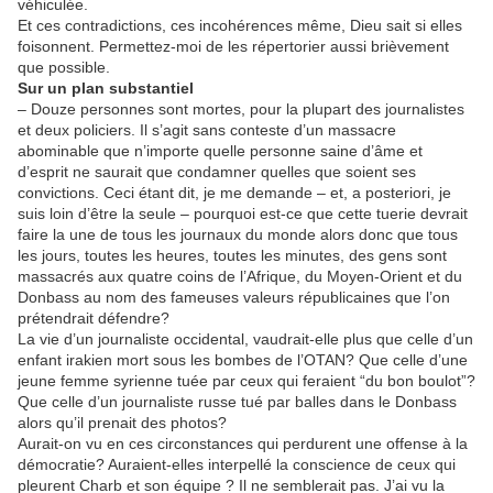
véhiculée.
Et ces contradictions, ces incohérences même, Dieu sait si elles
foisonnent. Permettez-moi de les répertorier aussi brièvement
que possible.
Sur un plan substantiel
– Douze personnes sont mortes, pour la plupart des journalistes
et deux policiers. Il s’agit sans conteste d’un massacre
abominable que n’importe quelle personne saine d’âme et
d’esprit ne saurait que condamner quelles que soient ses
convictions. Ceci étant dit, je me demande – et, a posteriori, je
suis loin d’être la seule – pourquoi est-ce que cette tuerie devrait
faire la une de tous les journaux du monde alors donc que tous
les jours, toutes les heures, toutes les minutes, des gens sont
massacrés aux quatre coins de l’Afrique, du Moyen-Orient et du
Donbass au nom des fameuses valeurs républicaines que l’on
prétendrait défendre?
La vie d’un journaliste occidental, vaudrait-elle plus que celle d’un
enfant irakien mort sous les bombes de l’OTAN? Que celle d’une
jeune femme syrienne tuée par ceux qui feraient “du bon boulot”?
Que celle d’un journaliste russe tué par balles dans le Donbass
alors qu’il prenait des photos?
Aurait-on vu en ces circonstances qui perdurent une offense à la
démocratie? Auraient-elles interpellé la conscience de ceux qui
pleurent Charb et son équipe ? Il ne semblerait pas. J’ai vu la