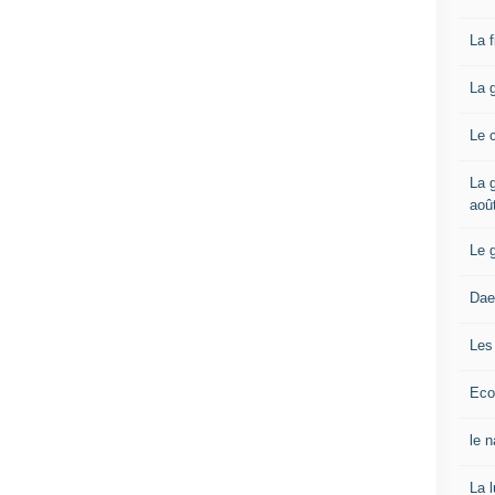
La 
La 
Le 
La g
aoû
Le 
Dae
Les
Eco
le 
La 