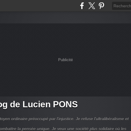
Publicité
og de Lucien PONS
toyen ordinaire préoccupé par l’injustice. Je refuse l'ultralibéralisme et
combattre la pensée unique. Je veux une société plus solidaire où les