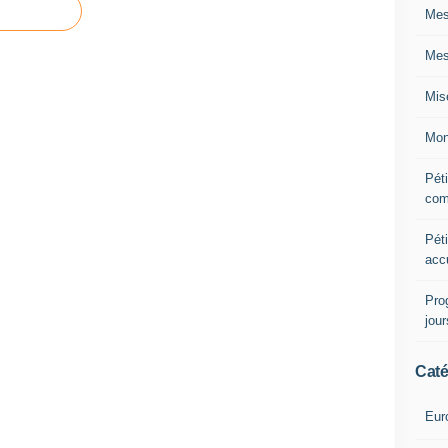
Mes
Mes
Mis
Mon
Péti
com
Péti
acc
Pro
jou
Caté
Eur