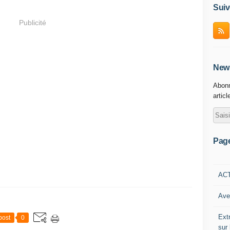
Suiv
Publicité
News
Abonn
articl
Pag
AC
Ave
Ext
post
0
sur