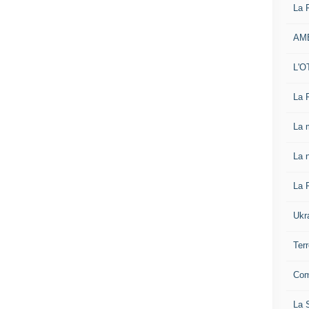
La 
AM
L'O
La 
La 
La n
La 
Ukr
Ter
Com
La S