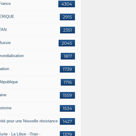
France
4304
ERIQUE
2915
TAN.
2351
Russie
2045
mondialisation
1817
ation .
1739
République
1716
aine
1559
rorisme
1534
ité pour une Nouvelle résistance
1427
yrie - La Libye - l'Iran -
1379