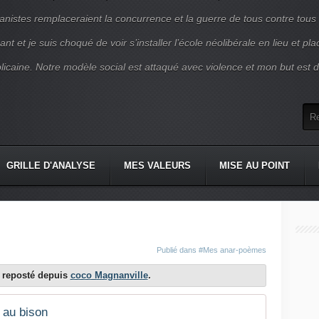
nistes remplaceraient la concurrence et la guerre de tous contre tous
nt et je suis choqué de voir s’installer l’école néolibérale en lieu et pl
blicaine. Notre modèle social est attaqué avec violence et mon but est d
GRILLE D'ANALYSE
MES VALEURS
MISE AU POINT
Publié dans
#Mes anar-poèmes
st reposté depuis
coco Magnanville
.
 au bison