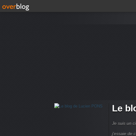
Le bl
Je suis un ci
j'essaie de 