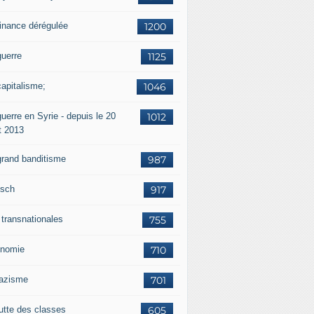
finance dérégulée
1200
guerre
1125
capitalisme;
1046
uerre en Syrie - depuis le 20
1012
t 2013
grand banditisme
987
sch
917
 transnationales
755
nomie
710
nazisme
701
lutte des classes
605