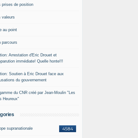
 prises de position
 valeurs
e au point
 parcours
tion: Arrestation d'Eric Drouet et
parution immédiate! Quelle honte!!!
tion: Soutien à Eric Drouet face aux
usations du gouvernement
gamme du CNR créé par Jean-Moulin "Les
rs Heureux"
gories
ope supranationale
4584