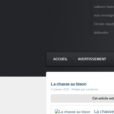
valeurs huma
suis enseigna
l’école répu
défendre
ACCUEIL
AVERTISSEMENT
La chasse au bison
3 Janvier 2015
, Rédigé par caroleone
Cet article e
La chasse