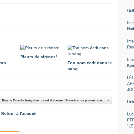
Gril
Inte
Nat
Int
Rés
Pleurs de sirènes*
Int
s.........
Ton nom écrit dans le
Kom
sang
LÉO
APR
JOU
Etat de l’armée française : le cri d’alarme | French army piteous state : the alarm bell Par Raphaël Berland / le 30 décembre 2014.
Lin
Retour à l'accueil
Luc
FTP
"L