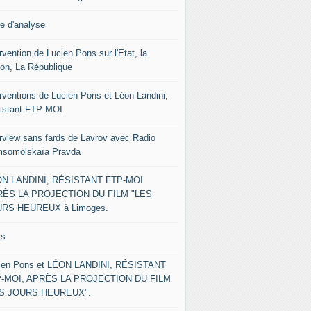
le d'analyse
rvention de Lucien Pons sur l'Etat, la
ion, La République
erventions de Lucien Pons et Léon Landini,
istant FTP MOI
erview sans fards de Lavrov avec Radio
somolskaïa Pravda
N LANDINI, RÉSISTANT FTP-MOI
ÈS LA PROJECTION DU FILM "LES
RS HEUREUX à Limoges.
ks
ien Pons et LÉON LANDINI, RÉSISTANT
-MOI, APRÈS LA PROJECTION DU FILM
ES JOURS HEUREUX".