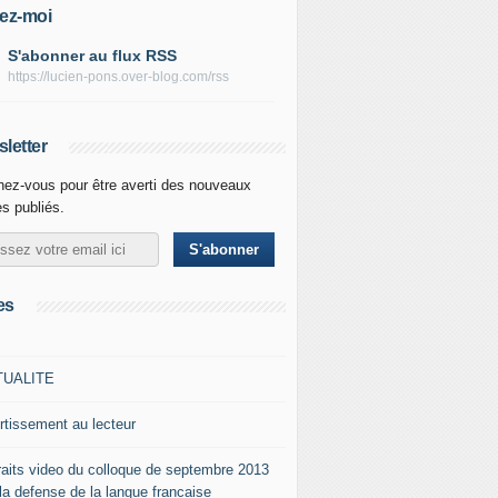
ez-moi
S'abonner au flux RSS
https://lucien-pons.over-blog.com/rss
letter
ez-vous pour être averti des nouveaux
es publiés.
es
TUALITE
rtissement au lecteur
raits video du colloque de septembre 2013
 la defense de la langue francaise