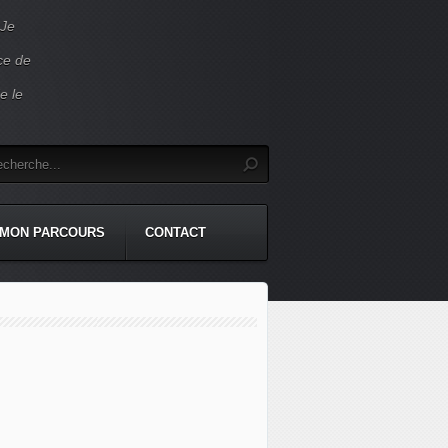
 Je
ace de
e le
MON PARCOURS
CONTACT