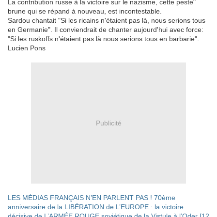
La contribution russe à la victoire sur le nazisme, cette peste"
brune qui se répand à nouveau, est incontestable.
Sardou chantait "Si les ricains n'étaient pas là, nous serions tous
en Germanie". Il conviendrait de chanter aujourd'hui avec force:
"Si les ruskoffs n'étaient pas là nous serions tous en barbarie".
Lucien Pons
Publicité
LES MÉDIAS FRANÇAIS N’EN PARLENT PAS ! 70ème
anniversaire de la LIBÉRATION de L’EUROPE : la victoire
décisive de L’ARMÉE ROUGE soviétique de la Vistule à l’Oder [12