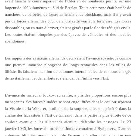
avait franchi le cours supérieur de l’Oder en de nombreux points, sur une
largeur de 100 kilomètres au Sud de Breslau. Toute cette zone était bardée de
tranchées, de barbelés, de fossés antichars et de blockhaus, mais il n’y avait
pas de forces allemandes pour défendre cette véritable forteresse. Les forces
disponibles, ou en train d’arriver, étaient gênées par le flot des réfugiés civils.
Les routes étaient bloquées par des épaves de véhicules et des meubles
abandonnés.
Les rapports des aviateurs allemands décrivaient l’avance soviétique comme
une pieuvre immense plongeant de longs tentacules dans les villes de
Silésie. Ils faisaient mention de colonnes interminables de camions chargés
de ravitaillement et de renforts et s’étendant à l’infini vers l’Est.
L’avance du maréchal Joukov, au centre, a pris des proportions encore plus
menaçantes. Ses forces blindées se sont engouffrées dans le couloir séparant
la Vistule de la Warta et, profitant de la surprise, elles ont pénétré dans la
chaîne des lacs situés à l’Est de Gniezno, dans la partie la plus étroite de ce
couloir, avant que les Allemands aient pu défendre les passages. Le 23
janvier 1945, les forces du maréchal Joukov entraient à Bydgoszcz. D’autres
colonnes blindées approchaient de Poznan, où elles ont rencontré une