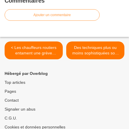
Commentaires
Ajouter un commentaire
< Les chauffeurs routiers
Des techniques plus ou
entament une grève
moins sophistiquées sont
reconductible pour des
mises en place pour
augmentations de salaire.
diminuer les pensions
POI.
discrètement. L'association
Hébergé par Overblog
Sauvegarde Retraites les a
listées. >
Top articles
Pages
Contact
Signaler un abus
C.G.U.
Cookies et données personnelles