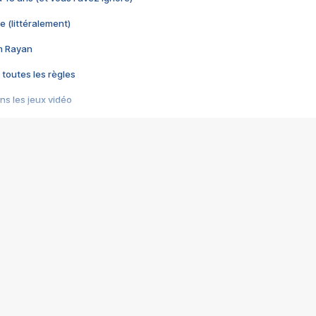
e (littéralement)
im Rayan
 toutes les règles
s les jeux vidéo
us choquant de Rockstar ? - Le scandale BULLY
e plus moche de Steam
du RÊVE tourne au CAUCHEMAR
pendant 8 heures
it… à tort
umiliés par un jeu vidéo
ire - Final Fantasy 8
ti un empire - Age of Empires