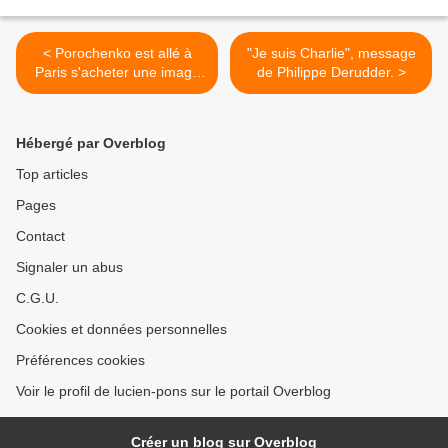
< Porochenko est allé à
"Je suis Charlie", message
Paris s'acheter une image
de Philippe Derudder. >
de paix, mais en ce
moment pendant la nuit du
12 au 13 janvier 2015, les
Hébergé par Overblog
bombes au phosphores
pleuvent sur Donetsk. Il faut
Top articles
arrêter le massacre!
Pages
Contact
Signaler un abus
C.G.U.
Cookies et données personnelles
Préférences cookies
Voir le profil de lucien-pons sur le portail Overblog
Créer un blog sur Overblog