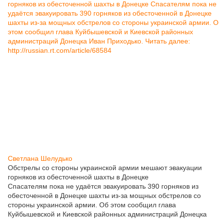
Светлана Шелудько
Обстрелы со стороны украинской армии мешают эвакуации
горняков из обесточенной шахты в Донецке
Спасателям пока не удаётся эвакуировать 390 горняков из
обесточенной в Донецке шахты из-за мощных обстрелов со
стороны украинской армии. Об этом сообщил глава
Куйбышевской и Киевской районных администраций Донецка