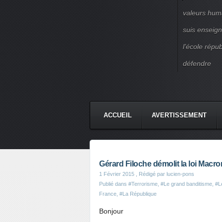
valeurs huma
suis enseigna
l’école répu
défendre
ACCUEIL
AVERTISSEMENT
Gérard Filoche démolit la loi Mac
1 Février 2015
, Rédigé par lucien-pons
Publié dans
#Terrorisme
,
#Le grand banditisme
,
#L
France
,
#La République
Bonjour