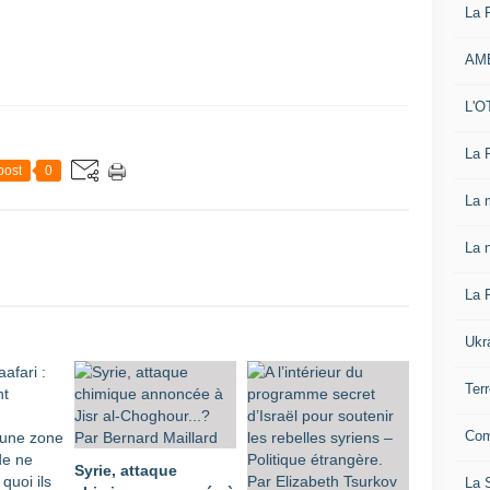
La 
AM
L'O
La 
post
0
La 
La n
La 
Ukr
Ter
Com
Syrie, attaque
La S