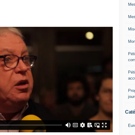
Mes
Mes
Mis
Mon
Péti
com
Péti
acc
Pro
jou
Caté
Eur