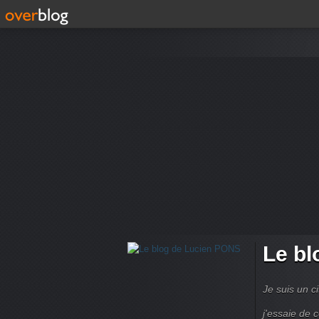
Le bl
Je suis un ci
j'essaie de 