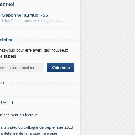
ez-moi
S'abonner au flux RSS
https://lucien-pons.over-blog.com/rss
letter
ez-vous pour être averti des nouveaux
es publiés.
es
TUALITE
rtissement au lecteur
raits video du colloque de septembre 2013
 la defense de la langue francaise