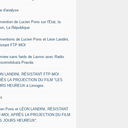
le d'analyse
rvention de Lucien Pons sur l'Etat, la
ion, La République
erventions de Lucien Pons et Léon Landini,
istant FTP MOI
erview sans fards de Lavrov avec Radio
somolskaïa Pravda
N LANDINI, RÉSISTANT FTP-MOI
ÈS LA PROJECTION DU FILM "LES
RS HEUREUX à Limoges.
ks
ien Pons et LÉON LANDINI, RÉSISTANT
-MOI, APRÈS LA PROJECTION DU FILM
ES JOURS HEUREUX".