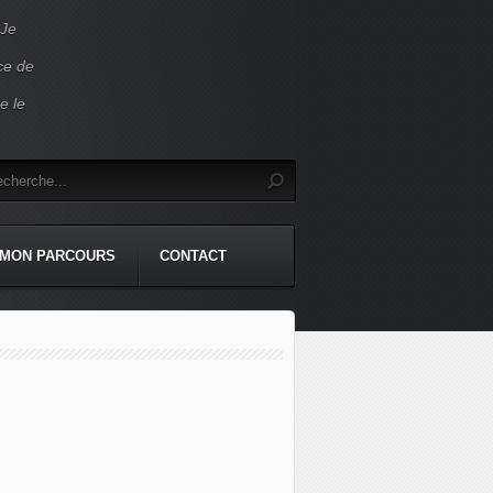
 Je
ace de
e le
MON PARCOURS
CONTACT