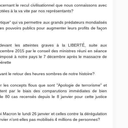
ncernant le recul civilisationnel que nous connaissons avec
votées à la va vite par nos représentants?
gétique" qui va permettre aux grands prédateurs mondialisés
les pouvoirs publics pour augmenter leurs profits de façon
 devant les atteintes graves à la LIBERTÉ, suite aux
décembre 2015 par le conseil des ministres réuni en séance
re imposé à notre pays le 7 décembre après le massacre de
érette
nt le retour des heures sombres de notre histoire?
 les concepts flous que sont "Apologie de terrorisme" et
ettent par le biais des comparutions immédiates de bien
 de 80 cas recensés depuis le 8 janvier pour cette justice
i Macron le lundi 26 janvier et celles contre la dérégulation
janvier n'ont-elles pas mobilisés 4 millions de personnes?