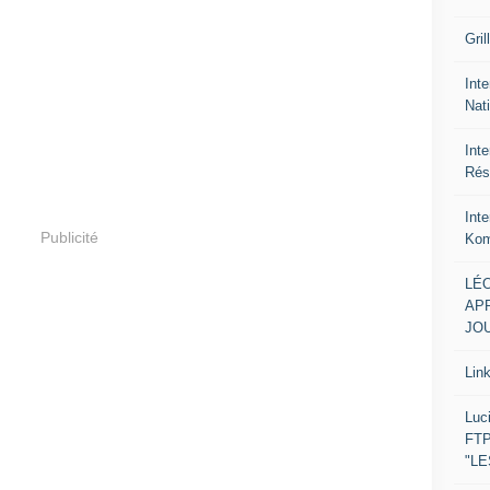
Gril
Inte
Nat
Int
Rés
Int
Publicité
Kom
LÉO
APR
JOU
Lin
Luc
FTP
"L