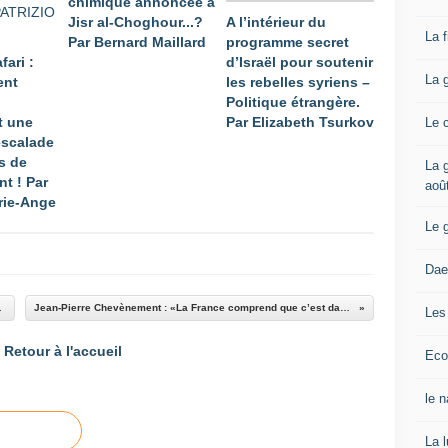
chimique annoncée à
Jisr al-Choghour...?
A l’intérieur du
La 
Par Bernard Maillard
programme secret
fari :
d’Israël pour soutenir
La 
ent
les rebelles syriens –
Politique étrangère.
t une
Par Elizabeth Tsurkov
Le 
escalade
s de
La g
nt ! Par
aoû
rie-Ange
Le 
Dae
civils à l'Est de...
Jean-Pierre Chevènement : «La France comprend que c’est dans la République qu’elle peut trouver l’issue». La Voix du Nord.
Les
Retour à l'accueil
Eco
le 
La 