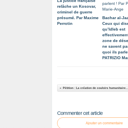
La justice française
relâche un Kosovar,
criminel de guerre
présumé. Par Maxime
Bachar al-Jaa
Perrotin
Ceux qui dis
qu’Idleb est
effectivemen
zone de dés
ne savent pa
quoi ils parle
PATRIZIO Ma
Pétition : La création de couloirs humanitaires destinés à l’évacuation des 
Commenter cet article
Ajouter un commentaire