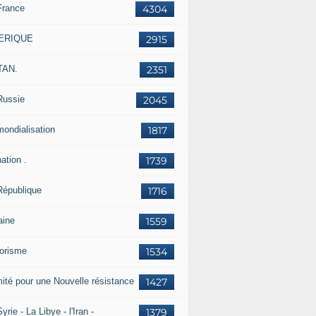
France
4304
ERIQUE
2915
TAN.
2351
Russie
2045
mondialisation
1817
ation .
1739
République
1716
aine
1559
rorisme
1534
ité pour une Nouvelle résistance
1427
yrie - La Libye - l'Iran -
1379