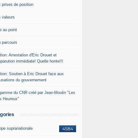
 prises de position
 valeurs
e au point
 parcours
tion: Arrestation d'Eric Drouet et
parution immédiate! Quelle honte!!!
tion: Soutien à Eric Drouet face aux
usations du gouvernement
gamme du CNR créé par Jean-Moulin "Les
rs Heureux"
gories
ope supranationale
4584