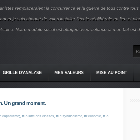
nistes remplaceraient la concurrence et la guerre de tous contre tous
nt et je suis choqué de voir s’installer l’école néolibérale en lieu et pl
blicaine. Notre modèle social est attaqué avec violence et mon but est d
GRILLE D'ANALYSE
MES VALEURS
MISE AU POINT
ron. Un grand moment.
e capitalisme;
,
#La lutte des classes
,
#Le syndicalisme
,
#Economie
,
#La