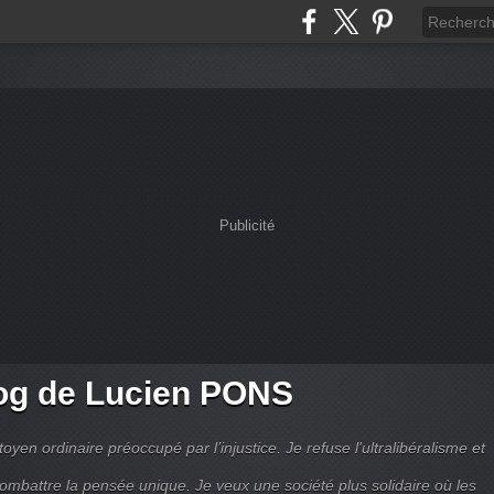
Publicité
og de Lucien PONS
toyen ordinaire préoccupé par l’injustice. Je refuse l'ultralibéralisme et
combattre la pensée unique. Je veux une société plus solidaire où les