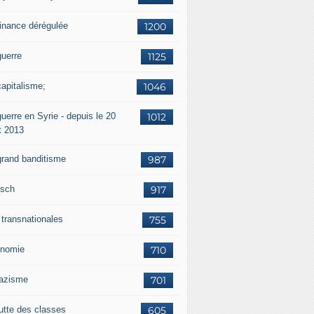
finance dérégulée
1200
guerre
1125
capitalisme;
1046
uerre en Syrie - depuis le 20
1012
t 2013
grand banditisme
987
sch
917
 transnationales
755
nomie
710
nazisme
701
lutte des classes
605