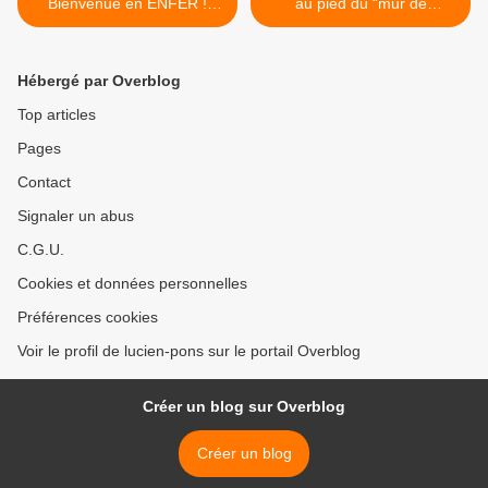
Bienvenue en ENFER !
au pied du “mur de
[sous-titres français]
l’argent”, par Romaric
Godin. >
Hébergé par Overblog
Top articles
Pages
Contact
Signaler un abus
C.G.U.
Cookies et données personnelles
Préférences cookies
Voir le profil de lucien-pons sur le portail Overblog
Créer un blog sur Overblog
Créer un blog