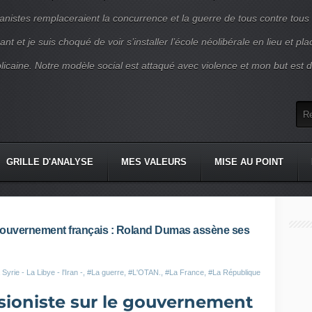
nistes remplaceraient la concurrence et la guerre de tous contre tous
nt et je suis choqué de voir s’installer l’école néolibérale en lieu et pl
blicaine. Notre modèle social est attaqué avec violence et mon but est d
GRILLE D'ANALYSE
MES VALEURS
MISE AU POINT
e gouvernement français : Roland Dumas assène ses
Syrie - La Libye - l'Iran -
,
#La guerre
,
#L'OTAN.
,
#La France
,
#La République
sioniste sur le gouvernement