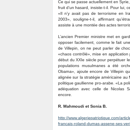
Ce qui se passe actuellement en Syrie, 
fruit d’un hasard, insiste-t-il. Pour lui
«Il n’y avait pas de terrorisme en Ira
2003», souligne-t-il, affirmant qu’ét
assiste à une montée des actes terroris
L’ancien Premier ministre met en gard
opposer facilement, comme le fait une 
de Villepin, on ne peut parler de choc 
«chaos contrôlé», mise en application 
début du XXIe siècle pour perpétuer l
populations musulmanes a été orches
Obama», ajoute encore de Villepin qui
alignée sur la stratégie américaine au
politique gaullienne pro-arabe. «La po
adéquation avec celle de Nicolas Sa
encore.
R. Mahmoudi et Sonia B.
http://www.algeriepatriotique.com/artic
francais-roland-dumas-assene-ses-veri