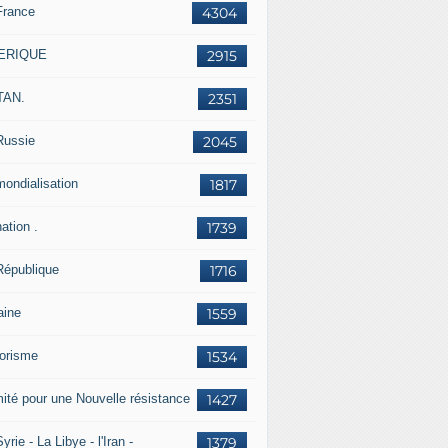
France
4304
ERIQUE
2915
TAN.
2351
Russie
2045
mondialisation
1817
ation .
1739
République
1716
aine
1559
rorisme
1534
ité pour une Nouvelle résistance
1427
yrie - La Libye - l'Iran -
1379