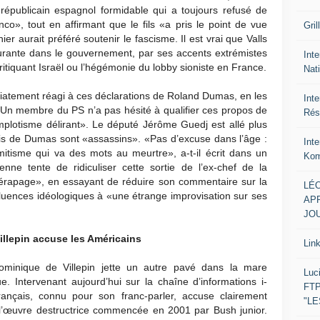
républicain espagnol formidable qui a toujours refusé de
», tout en affirmant que le fils «a pris le point de vue
Gril
ier aurait préféré soutenir le fascisme. Il est vrai que Valls
gurante dans le gouvernement, par ses accents extrémistes
Inte
itiquant Israël ou l’hégémonie du lobby sioniste en France.
Nat
édiatement réagi à ces déclarations de Roland Dumas, en les
Int
. Un membre du PS n’a pas hésité à qualifier ces propos de
Rés
mplotisme délirant». Le député Jérôme Guedj est allé plus
sis de Dumas sont «assassins». «Pas d’excuse dans l’âge :
Int
itisme qui va des mots au meurtre», a-t-il écrit dans un
Kom
nne tente de ridiculiser cette sortie de l’ex-chef de la
dérapage», en essayant de réduire son commentaire sur la
LÉO
fluences idéologiques à «une étrange improvisation sur ses
APR
JOU
llepin accuse les Américains
Lin
Dominique de Villepin jette un autre pavé dans la mare
Luc
ue. Intervenant aujourd’hui sur la chaîne d’informations i-
FTP
rançais, connu pour son franc-parler, accuse clairement
"L
 l’œuvre destructrice commencée en 2001 par Bush junior.