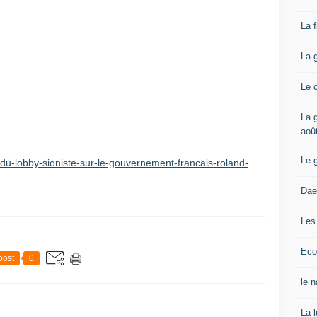
La 
La 
Le 
La g
aoû
Le 
e-du-lobby-sioniste-sur-le-gouvernement-francais-roland-
Dae
Les
Eco
post
0
le 
La 