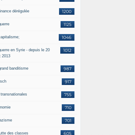
finance dérégulée
1200
guerre
1125
capitalisme;
1046
uerre en Syrie - depuis le 20
1012
t 2013
grand banditisme
987
sch
917
 transnationales
755
nomie
710
nazisme
701
lutte des classes
605