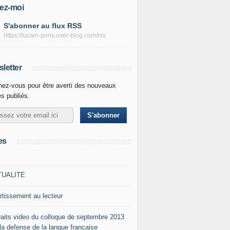
ez-moi
S'abonner au flux RSS
https://lucien-pons.over-blog.com/rss
letter
ez-vous pour être averti des nouveaux
es publiés.
es
TUALITE
rtissement au lecteur
raits video du colloque de septembre 2013
 la defense de la langue francaise