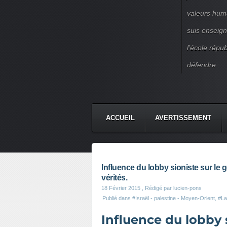
valeurs huma
suis enseigna
l’école répu
défendre
ACCUEIL
AVERTISSEMENT
Influence du lobby sioniste sur l
vérités.
18 Février 2015
, Rédigé par lucien-pons
Publié dans
#Israël - palestine - Moyen-Orient
,
#La 
Influence du lobby 