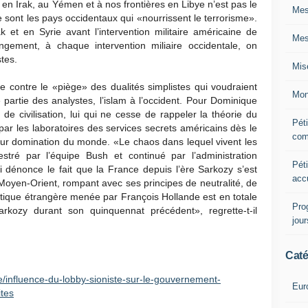
en Irak, au Yémen et à nos frontières en Libye n’est pas le
Mes
, ce sont les pays occidentaux qui «nourrissent le terrorisme».
k et en Syrie avant l’intervention militaire américaine de
Mes
rangement, à chaque intervention miliaire occidentale, on
tes.
Mis
e contre le «piège» des dualités simplistes qui voudraient
Mon
partie des analystes, l’islam à l’occident. Pour Dominique
de civilisation, lui qui ne cesse de rappeler la théorie du
Péti
par les laboratoires des services secrets américains dès le
com
eur domination du monde. «Le chaos dans lequel vivent les
tré par l’équipe Bush et continué par l’administration
Péti
 dénonce le fait que la France depuis l’ère Sarkozy s’est
acc
 Moyen-Orient, rompant avec ses principes de neutralité, de
litique étrangère menée par François Hollande est en totale
Pro
rkozy durant son quinquennat précédent», regrette-t-il
jou
Caté
le/influence-du-lobby-sioniste-sur-le-gouvernement-
Eur
tes