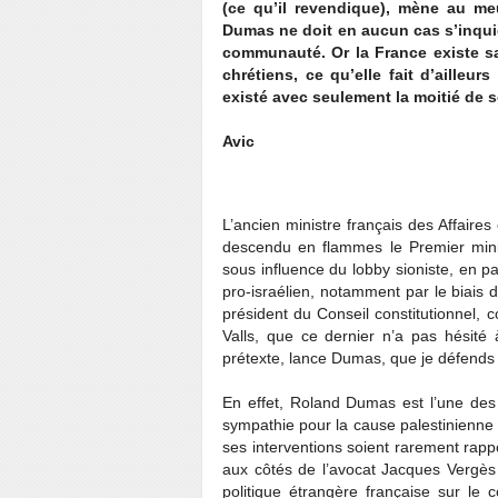
(ce qu’il revendique), mène au me
Dumas ne doit en aucun cas s’inquié
communauté. Or la France existe s
chrétiens, ce qu’elle fait d’ailleu
existé avec seulement la moitié de s
Avic
L’ancien ministre français des Affaire
descendu en flammes le Premier minist
sous influence du lobby sioniste, en pa
pro-israélien, notamment par le biais
président du Conseil constitutionnel, 
Valls, que ce dernier n’a pas hésité 
prétexte, lance Dumas, que je défends 
En effet, Roland Dumas est l’une des 
sympathie pour la cause palestinienne e
ses interventions soient rarement rappor
aux côtés de l’avocat Jacques Vergès
politique étrangère française sur le