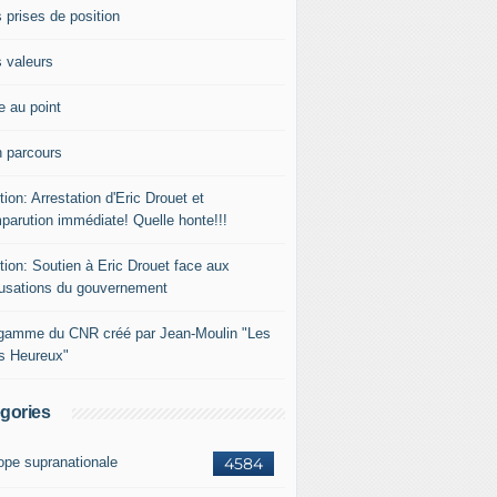
 prises de position
 valeurs
e au point
 parcours
tion: Arrestation d'Eric Drouet et
parution immédiate! Quelle honte!!!
tion: Soutien à Eric Drouet face aux
usations du gouvernement
gamme du CNR créé par Jean-Moulin "Les
rs Heureux"
gories
ope supranationale
4584