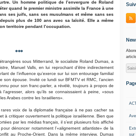
urtre. Un homme politique de l’envergure de Roland
Suiv
ter quand le premier ministre assimile la France à une
ans ses juifs, sans ses musulmans et même sans ses
rs depuis plus de 100 ans avec sa laïcité. Elle a même
on territoire pendant l’occupation.
News
Abonn
***
articl
s étrangères sous Mitterrand, le socialiste Roland Dumas, a
re, Manuel Valls, en lui reprochant d’être indirectement
rlant de l’influence qu’exerce sur lui son entourage familial
 de son épouse. Invité ce lundi sur BFMTV et RMC, l’ancien
Pag
connu pour son franc-parler, a révélé, toujours à propos de
à l’agresser, alors qu’ils se connaissaient à peine, «sous
les Arabes contre les Israéliens».
AC
rares voix de la diplomatie française à ne pas cacher sa
Ave
t à critiquer ouvertement la politique israélienne. Bien que
tées par les médias français, il s’est plusieurs fois affiché
 pour dénoncer notamment l’«alignement atlantiste» de la
Ext
 conflit au Proche-Orient. Dans la même interview, Dumas
sur