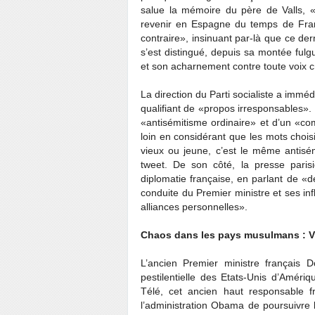
salue la mémoire du père de Valls, «
revenir en Espagne du temps de Franco
contraire», insinuant par-là que ce dern
s’est distingué, depuis sa montée ful
et son acharnement contre toute voix cr
La direction du Parti socialiste a imm
qualifiant de «propos irresponsables»
«antisémitisme ordinaire» et d’un «co
loin en considérant que les mots choi
vieux ou jeune, c’est le même antisém
tweet. De son côté, la presse parisie
diplomatie française, en parlant de «
conduite du Premier ministre et ses in
alliances personnelles».
Chaos dans les pays musulmans : Vi
L’ancien Premier ministre français 
pestilentielle des Etats-Unis d’Amériq
Télé, cet ancien haut responsable f
l’administration Obama de poursuivre