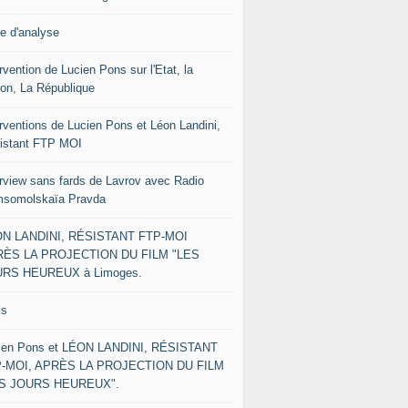
le d'analyse
rvention de Lucien Pons sur l'Etat, la
ion, La République
erventions de Lucien Pons et Léon Landini,
istant FTP MOI
erview sans fards de Lavrov avec Radio
somolskaïa Pravda
N LANDINI, RÉSISTANT FTP-MOI
ÈS LA PROJECTION DU FILM "LES
RS HEUREUX à Limoges.
ks
ien Pons et LÉON LANDINI, RÉSISTANT
-MOI, APRÈS LA PROJECTION DU FILM
ES JOURS HEUREUX".