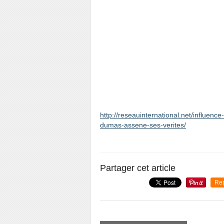
http://reseauinternational.net/influenc
dumas-assene-ses-verites/
Partager cet article
Re