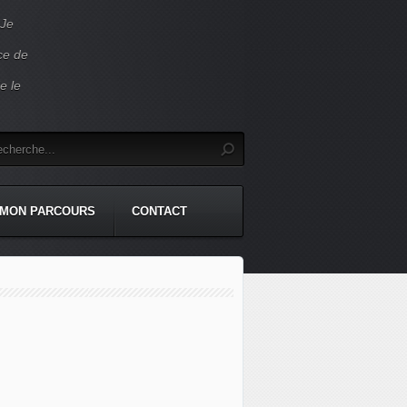
 Je
ace de
e le
MON PARCOURS
CONTACT