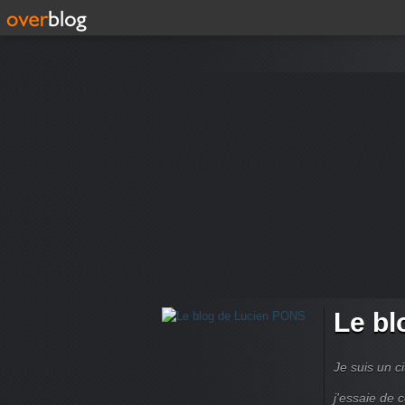
Le bl
Je suis un ci
j'essaie de 