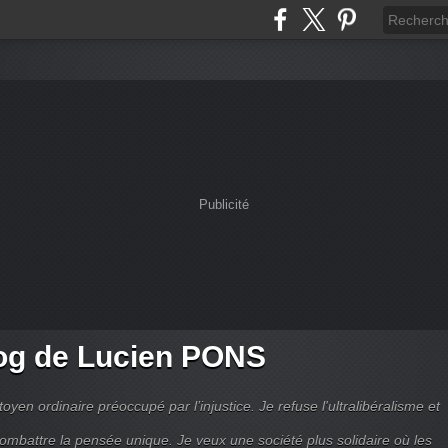
Publicité
og de Lucien PONS
toyen ordinaire préoccupé par l’injustice. Je refuse l'ultralibéralisme et
combattre la pensée unique. Je veux une société plus solidaire où les