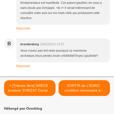
fondamentaux est manifeste. Cet aspect gaullien ne vous a
sans doute pas échappé. <br /> Il serait intéressant de
connaître votre avis sur les mots clefs qui produisent cette
réaction.
Répondre
B
brandenburg
19/02/2015 14:27
Vous n'avez pas tort mais pourquoi ce marxisme
archaïque,Vous perdez toute crédibilité!Soyez gaulliste!!
Répondre
< [Tribune libre] GRÈCE :
SORTIR de L'EURO :
soutenir SYRIZA? Certains
condition nécessaire à la
camarades ne veulent pas
sortie de crise [M'PEP] >
s'y résoudre parce que ...
Hébergé par Overblog