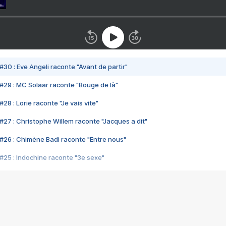
#30 : Eve Angeli raconte "Avant de partir"
#29 : MC Solaar raconte "Bouge de là"
28 : Lorie raconte "Je vais vite"
#27 : Christophe Willem raconte "Jacques a dit"
#26 : Chimène Badi raconte "Entre nous"
#25 : Indochine raconte "3e sexe"
#24 : Zaho raconte "C'est chelou"
#23 : Patrick Bruel raconte "Au café des délices"
#22 : Kyo raconte "Le chemin"