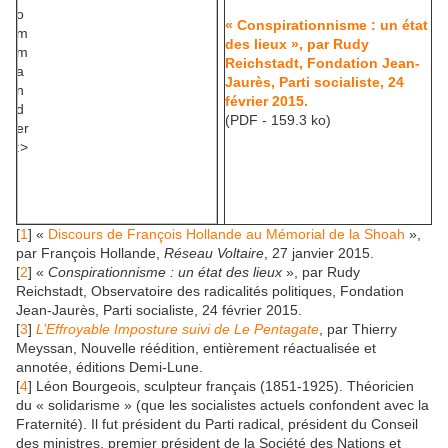
« Conspirationnisme : un état
des lieux », par Rudy
Reichstadt, Fondation Jean-
Jaurès, Parti socialiste, 24
février 2015.
(PDF - 159.3 ko)
[
1
] «
Discours de François Hollande au Mémorial de la Shoah
»,
par François Hollande,
Réseau Voltaire
, 27 janvier 2015.
[
2
] «
Conspirationnisme : un état des lieux
», par Rudy
Reichstadt, Observatoire des radicalités politiques, Fondation
Jean-Jaurès, Parti socialiste, 24 février 2015.
[
3
]
L’Effroyable Imposture suivi de Le Pentagate
, par Thierry
Meyssan, Nouvelle réédition, entièrement réactualisée et
annotée, éditions Demi-Lune.
[
4
] Léon Bourgeois, sculpteur français (1851-1925). Théoricien
du « solidarisme » (que les socialistes actuels confondent avec la
Fraternité). Il fut président du Parti radical, président du Conseil
des ministres, premier président de la Société des Nations et