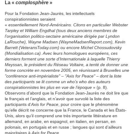
La «
complosphère
»
Pour la Fondation Jean-Jaurès, les intellectuels
conspirationnistes seraient
«
essentiellement Nord-Américains. Citons en particulier Webster
Tarpley et William Engdhal (tous deux anciens membres de
l’organisation politico-sectaire américaine dirigée par Lyndon
LaRouche), Wayne Madsen (WayneMadsenReport.com), Kevin
Barrett (VeteransToday.com) ou encore Michel Chossudovsky
(Mondialisation.ca). Avec leurs homologues européens, ces
derniers forment une sorte d’Internationale à laquelle Thierry
Meyssan, le président du Réseau Voltaire, a tenté de donner une
forme concrète en novembre 2005, en réunissant à Bruxelles une
"conférence anti-impérialiste" – "Axis for Peace" – dont la liste
des participants se lit comme un who’s who des auteurs
conspirationnistes les plus en vue de l’époque
» (p. 8).
Observons d’abord que la Fondation Jean-Jaurès ne doit lire que
le français et l’anglais, et n’avoir que survolé la liste des
participants d’
Axis for Peace
, pour croire que le phénomène
qu’elle décrit ne concerne que la France, le Canada et les États-
Unis, alors qu’il comprend une très importante littérature en
allemand, en arabe, en espagnol, en italien, en persan, en
polonais, en portugais et en russe ; langues qui sont d’ailleurs
majoritaires à
Axis for Peace
.