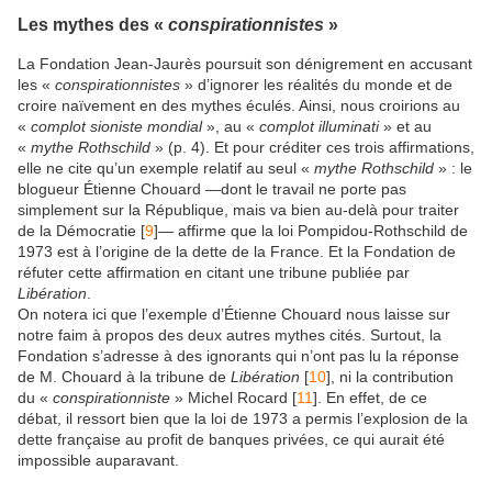
Les mythes des «
conspirationnistes
»
La Fondation Jean-Jaurès poursuit son dénigrement en accusant
les «
conspirationnistes
» d’ignorer les réalités du monde et de
croire naïvement en des mythes éculés. Ainsi, nous croirions au
«
complot sioniste mondial
», au «
complot illuminati
» et au
«
mythe Rothschild
» (p. 4). Et pour créditer ces trois affirmations,
elle ne cite qu’un exemple relatif au seul «
mythe Rothschild
» : le
blogueur Étienne Chouard —dont le travail ne porte pas
simplement sur la République, mais va bien au-delà pour traiter
de la Démocratie [
9
]— affirme que la loi Pompidou-Rothschild de
1973 est à l’origine de la dette de la France. Et la Fondation de
réfuter cette affirmation en citant une tribune publiée par
Libération
.
On notera ici que l’exemple d’Étienne Chouard nous laisse sur
notre faim à propos des deux autres mythes cités. Surtout, la
Fondation s’adresse à des ignorants qui n’ont pas lu la réponse
de M. Chouard à la tribune de
Libération
[
10
], ni la contribution
du «
conspirationniste
» Michel Rocard [
11
]. En effet, de ce
débat, il ressort bien que la loi de 1973 a permis l’explosion de la
dette française au profit de banques privées, ce qui aurait été
impossible auparavant.