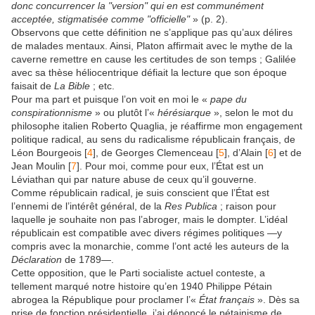
donc concurrencer la "version" qui en est communément
acceptée, stigmatisée comme "officielle"
» (p. 2).
Observons que cette définition ne s’applique pas qu’aux délires
de malades mentaux. Ainsi, Platon affirmait avec le mythe de la
caverne remettre en cause les certitudes de son temps ; Galilée
avec sa thèse héliocentrique défiait la lecture que son époque
faisait de
La Bible
; etc.
Pour ma part et puisque l’on voit en moi le «
pape du
conspirationnisme
» ou plutôt l’«
hérésiarque
», selon le mot du
philosophe italien Roberto Quaglia, je réaffirme mon engagement
politique radical, au sens du radicalisme républicain français, de
Léon Bourgeois [
4
], de Georges Clemenceau [
5
], d’Alain [
6
] et de
Jean Moulin [
7
]. Pour moi, comme pour eux, l’État est un
Léviathan qui par nature abuse de ceux qu’il gouverne.
Comme républicain radical, je suis conscient que l’État est
l’ennemi de l’intérêt général, de la
Res Publica
; raison pour
laquelle je souhaite non pas l’abroger, mais le dompter. L’idéal
républicain est compatible avec divers régimes politiques —y
compris avec la monarchie, comme l’ont acté les auteurs de la
Déclaration
de 1789—.
Cette opposition, que le Parti socialiste actuel conteste, a
tellement marqué notre histoire qu’en 1940 Philippe Pétain
abrogea la République pour proclamer l’«
État français
». Dès sa
prise de fonction présidentielle, j’ai dénoncé le pétainisme de