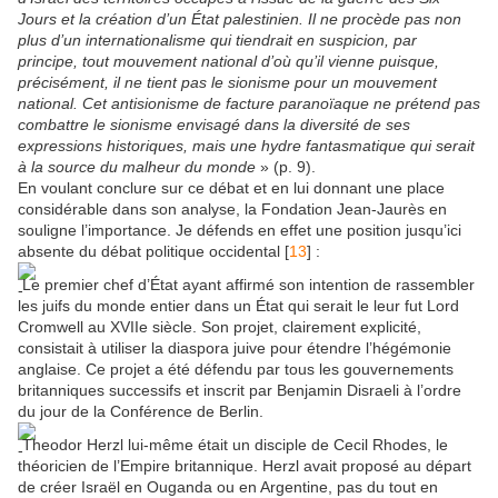
Jours et la création d’un État palestinien. Il ne procède pas non
plus d’un internationalisme qui tiendrait en suspicion, par
principe, tout mouvement national d’où qu’il vienne puisque,
précisément, il ne tient pas le sionisme pour un mouvement
national. Cet antisionisme de facture paranoïaque ne prétend pas
combattre le sionisme envisagé dans la diversité de ses
expressions historiques, mais une hydre fantasmatique qui serait
à la source du malheur du monde
» (p. 9).
En voulant conclure sur ce débat et en lui donnant une place
considérable dans son analyse, la Fondation Jean-Jaurès en
souligne l’importance. Je défends en effet une position jusqu’ici
absente du débat politique occidental [
13
] :
Le premier chef d’État ayant affirmé son intention de rassembler
les juifs du monde entier dans un État qui serait le leur fut Lord
Cromwell au XVIIe siècle. Son projet, clairement explicité,
consistait à utiliser la diaspora juive pour étendre l’hégémonie
anglaise. Ce projet a été défendu par tous les gouvernements
britanniques successifs et inscrit par Benjamin Disraeli à l’ordre
du jour de la Conférence de Berlin.
Theodor Herzl lui-même était un disciple de Cecil Rhodes, le
théoricien de l’Empire britannique. Herzl avait proposé au départ
de créer Israël en Ouganda ou en Argentine, pas du tout en