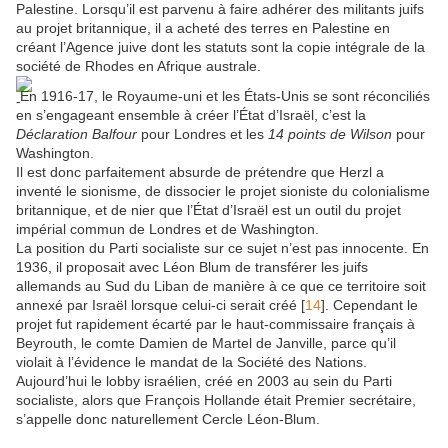
Palestine. Lorsqu’il est parvenu à faire adhérer des militants juifs
au projet britannique, il a acheté des terres en Palestine en
créant l’Agence juive dont les statuts sont la copie intégrale de la
société de Rhodes en Afrique australe.
En 1916-17, le Royaume-uni et les États-Unis se sont réconciliés
en s’engageant ensemble à créer l’État d’Israël, c’est la
Déclaration Balfour
pour Londres et les
14 points de Wilson
pour
Washington.
Il est donc parfaitement absurde de prétendre que Herzl a
inventé le sionisme, de dissocier le projet sioniste du colonialisme
britannique, et de nier que l’État d’Israël est un outil du projet
impérial commun de Londres et de Washington.
La position du Parti socialiste sur ce sujet n’est pas innocente. En
1936, il proposait avec Léon Blum de transférer les juifs
allemands au Sud du Liban de manière à ce que ce territoire soit
annexé par Israël lorsque celui-ci serait créé [
14
]. Cependant le
projet fut rapidement écarté par le haut-commissaire français à
Beyrouth, le comte Damien de Martel de Janville, parce qu’il
violait à l’évidence le mandat de la Société des Nations.
Aujourd’hui le lobby israélien, créé en 2003 au sein du Parti
socialiste, alors que François Hollande était Premier secrétaire,
s’appelle donc naturellement Cercle Léon-Blum.