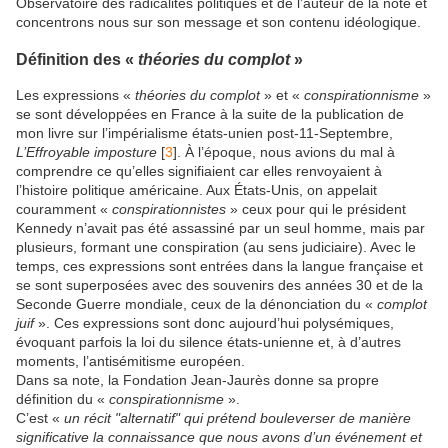
Observatoire des radicalités politiques et de l’auteur de la note et
concentrons nous sur son message et son contenu idéologique.
Définition des «
théories du complot
»
Les expressions «
théories du complot
» et «
conspirationnisme
»
se sont développées en France à la suite de la publication de
mon livre sur l’impérialisme états-unien post-11-Septembre,
L’Effroyable imposture
[
3
]. À l’époque, nous avions du mal à
comprendre ce qu’elles signifiaient car elles renvoyaient à
l’histoire politique américaine. Aux États-Unis, on appelait
couramment «
conspirationnistes
» ceux pour qui le président
Kennedy n’avait pas été assassiné par un seul homme, mais par
plusieurs, formant une conspiration (au sens judiciaire). Avec le
temps, ces expressions sont entrées dans la langue française et
se sont superposées avec des souvenirs des années 30 et de la
Seconde Guerre mondiale, ceux de la dénonciation du «
complot
juif
». Ces expressions sont donc aujourd’hui polysémiques,
évoquant parfois la loi du silence états-unienne et, à d’autres
moments, l’antisémitisme européen.
Dans sa note, la Fondation Jean-Jaurès donne sa propre
définition du «
conspirationnisme
».
C’est «
un récit "alternatif" qui prétend bouleverser de manière
significative la connaissance que nous avons d’un événement et