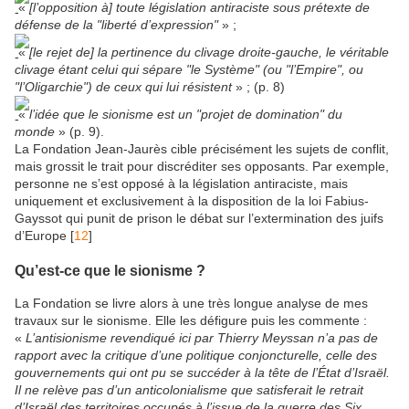
«
[l’opposition à] toute législation antiraciste sous prétexte de
défense de la "liberté d’expression"
» ;
«
[le rejet de] la pertinence du clivage droite-gauche, le véritable
clivage étant celui qui sépare "le Système" (ou "l’Empire", ou
"l’Oligarchie") de ceux qui lui résistent
» ; (p. 8)
«
l’idée que le sionisme est un "projet de domination" du
monde
» (p. 9).
La Fondation Jean-Jaurès cible précisément les sujets de conflit,
mais grossit le trait pour discréditer ses opposants. Par exemple,
personne ne s’est opposé à la législation antiraciste, mais
uniquement et exclusivement à la disposition de la loi Fabius-
Gayssot qui punit de prison le débat sur l’extermination des juifs
d’Europe [
12
]
Qu’est-ce que le sionisme ?
La Fondation se livre alors à une très longue analyse de mes
travaux sur le sionisme. Elle les défigure puis les commente :
«
L’antisionisme revendiqué ici par Thierry Meyssan n’a pas de
rapport avec la critique d’une politique conjoncturelle, celle des
gouvernements qui ont pu se succéder à la tête de l’État d’Israël.
Il ne relève pas d’un anticolonialisme que satisferait le retrait
d’Israël des territoires occupés à l’issue de la guerre des Six