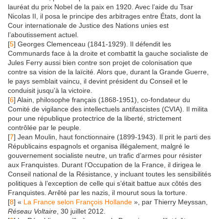
lauréat du prix Nobel de la paix en 1920. Avec l’aide du Tsar
Nicolas II, il posa le principe des arbitrages entre États, dont la
Cour internationale de Justice des Nations unies est
l’aboutissement actuel.
[
5
] Georges Clemenceau (1841-1929). Il défendit les
Communards face à la droite et combattit la gauche socialiste de
Jules Ferry aussi bien contre son projet de colonisation que
contre sa vision de la laïcité. Alors que, durant la Grande Guerre,
le pays semblait vaincu, il devint président du Conseil et le
conduisit jusqu’à la victoire.
[
6
] Alain, philosophe français (1868-1951), co-fondateur du
Comité de vigilance des intellectuels antifascistes (CVIA). Il milita
pour une république protectrice de la liberté, strictement
contrôlée par le peuple.
[
7
] Jean Moulin, haut fonctionnaire (1899-1943). Il prit le parti des
Républicains espagnols et organisa illégalement, malgré le
gouvernement socialiste neutre, un trafic d’armes pour résister
aux Franquistes. Durant l’Occupation de la France, il dirigea le
Conseil national de la Résistance, y incluant toutes les sensibilités
politiques à l’exception de celle qui s’était battue aux côtés des
Franquistes. Arrêté par les nazis, il mourut sous la torture.
[
8
] «
La France selon François Hollande
», par Thierry Meyssan,
Réseau Voltaire
, 30 juillet 2012.