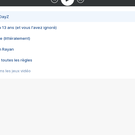
 DayZ
 a 13 ans (et vous l'avez ignoré)
e (littéralement)
im Rayan
 toutes les règles
s les jeux vidéo
us choquant de Rockstar ? - Le scandale BULLY
e plus moche de Steam
du RÊVE tourne au CAUCHEMAR
pendant 8 heures
it… à tort