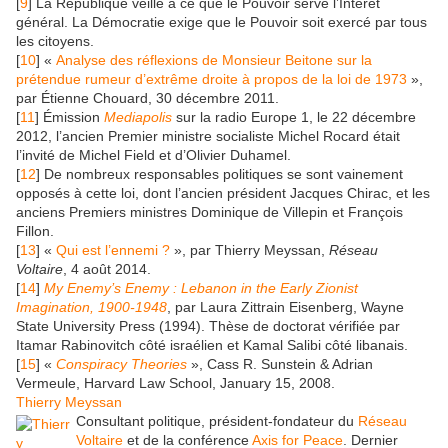
[
9
] La République veille à ce que le Pouvoir serve l’Intérêt
général. La Démocratie exige que le Pouvoir soit exercé par tous
les citoyens.
[
10
] «
Analyse des réflexions de Monsieur Beitone sur la
prétendue rumeur d’extrême droite à propos de la loi de 1973
»,
par Étienne Chouard, 30 décembre 2011.
[
11
] Émission
Mediapolis
sur la radio Europe 1, le 22 décembre
2012, l’ancien Premier ministre socialiste Michel Rocard était
l’invité de Michel Field et d’Olivier Duhamel.
[
12
] De nombreux responsables politiques se sont vainement
opposés à cette loi, dont l’ancien président Jacques Chirac, et les
anciens Premiers ministres Dominique de Villepin et François
Fillon.
[
13
] «
Qui est l’ennemi ?
», par Thierry Meyssan,
Réseau
Voltaire
, 4 août 2014.
[
14
]
My Enemy’s Enemy : Lebanon in the Early Zionist
Imagination, 1900-1948
, par Laura Zittrain Eisenberg, Wayne
State University Press (1994). Thèse de doctorat vérifiée par
Itamar Rabinovitch côté israélien et Kamal Salibi côté libanais.
[
15
] «
Conspiracy Theories
», Cass R. Sunstein & Adrian
Vermeule, Harvard Law School, January 15, 2008.
Thierry Meyssan
Consultant politique, président-fondateur du
Réseau
Voltaire
et de la conférence
Axis for Peace
. Dernier