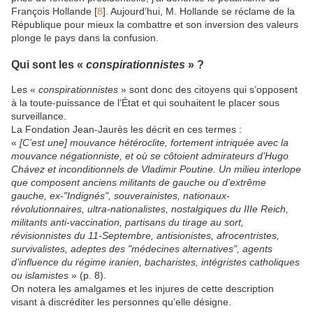
François Hollande [
8
]. Aujourd’hui, M. Hollande se réclame de la
République pour mieux la combattre et son inversion des valeurs
plonge le pays dans la confusion.
Qui sont les «
conspirationnistes
» ?
Les «
conspirationnistes
» sont donc des citoyens qui s’opposent
à la toute-puissance de l’État et qui souhaitent le placer sous
surveillance.
La Fondation Jean-Jaurès les décrit en ces termes :
«
[C’est une] mouvance hétéroclite, fortement intriquée avec la
mouvance négationniste, et où se côtoient admirateurs d’Hugo
Chávez et inconditionnels de Vladimir Poutine. Un milieu interlope
que composent anciens militants de gauche ou d’extrême
gauche, ex-"Indignés", souverainistes, nationaux-
révolutionnaires, ultra-nationalistes, nostalgiques du IIIe Reich,
militants anti-vaccination, partisans du tirage au sort,
révisionnistes du 11-Septembre, antisionistes, afrocentristes,
survivalistes, adeptes des "médecines alternatives", agents
d’influence du régime iranien, bacharistes, intégristes catholiques
ou islamistes
» (p. 8).
On notera les amalgames et les injures de cette description
visant à discréditer les personnes qu’elle désigne.