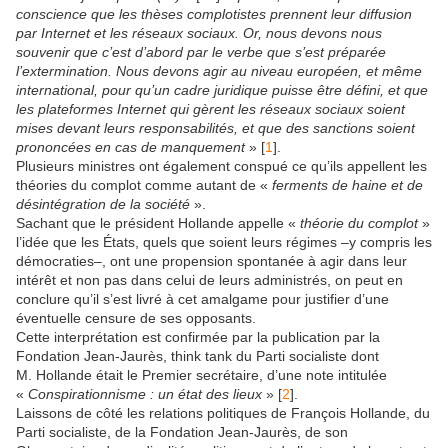
conscience que les thèses complotistes prennent leur diffusion
par Internet et les réseaux sociaux. Or, nous devons nous
souvenir que c’est d’abord par le verbe que s’est préparée
l’extermination. Nous devons agir au niveau européen, et même
international, pour qu’un cadre juridique puisse être défini, et que
les plateformes Internet qui gèrent les réseaux sociaux soient
mises devant leurs responsabilités, et que des sanctions soient
prononcées en cas de manquement
» [
1
].
Plusieurs ministres ont également conspué ce qu’ils appellent les
théories du complot comme autant de «
ferments de haine et de
désintégration de la société
».
Sachant que le président Hollande appelle «
théorie du complot
»
l’idée que les États, quels que soient leurs régimes –y compris les
démocraties–, ont une propension spontanée à agir dans leur
intérêt et non pas dans celui de leurs administrés, on peut en
conclure qu’il s’est livré à cet amalgame pour justifier d’une
éventuelle censure de ses opposants.
Cette interprétation est confirmée par la publication par la
Fondation Jean-Jaurès, think tank du Parti socialiste dont
M. Hollande était le Premier secrétaire, d’une note intitulée
«
Conspirationnisme : un état des lieux
» [
2
].
Laissons de côté les relations politiques de François Hollande, du
Parti socialiste, de la Fondation Jean-Jaurès, de son