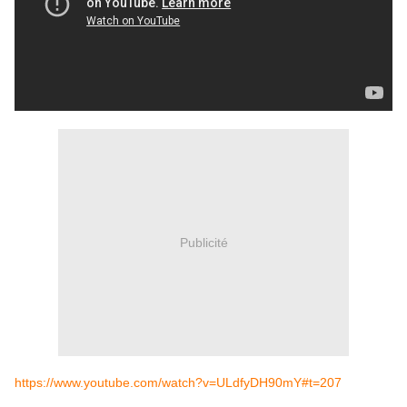
Publicité
https://www.youtube.com/watch?v=ULdfyDH90mY#t=207