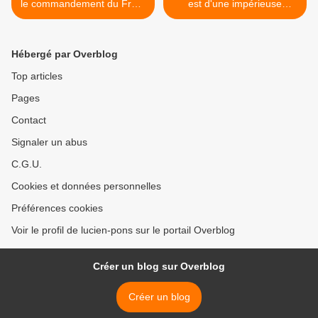
le commandement du Front
est d'une impérieuse
«al-Nosra»
nécessité. Le M'PEP fait
des propositions et donne
des explications. Par
Hébergé par Overblog
exemple:"démondialiser" ?
>
Top articles
Pages
Contact
Signaler un abus
C.G.U.
Cookies et données personnelles
Préférences cookies
Voir le profil de lucien-pons sur le portail Overblog
Créer un blog sur Overblog
Créer un blog