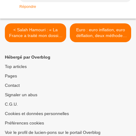
Répondre
< Salah Hamouri : « La
Euro : euro inflation, euro
France a traité mon dossier
déflation, deux méthodes
en fonction de ses alliances
pour une même oppression
politiques »
- INITIATIVE... >
Hébergé par Overblog
Top articles
Pages
Contact
Signaler un abus
C.G.U.
Cookies et données personnelles
Préférences cookies
Voir le profil de lucien-pons sur le portail Overblog