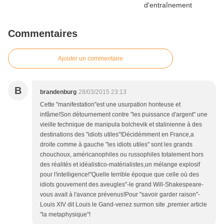
Commentaires
Ajouter un commentaire
B
brandenburg
28/03/2015 23:13
Cette "manifestation"est une usurpation honteuse et
infâme!Son détournement contre "les puissance d'argent" une
vieille technique de manipula bolchevik et stalinienne à des
destinations des "idiots utiles"!Décidémment en France,a
droite comme à gauche "les idiots utiles" sont les grands
chouchoux, américanophiles ou russophiles totalement hors
des réalités et idéalistico-matérialistes,un mélange explosif
pour l'intelligence!"Quelle terrible époque que celle où des
idiots gouvernent des aveugles"-le grand Will-Shakespeare-
vous avait à l'avance prévenus!Pour "savoir garder raison"-
Louis XIV dit Louis le Gand-venez surmon site ,premier article
"la metaphysique"!