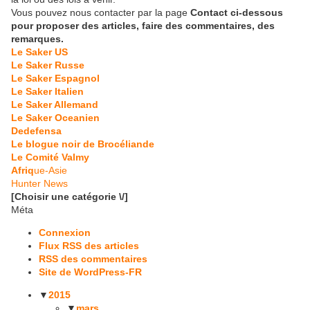
Vous pouvez nous contacter par la page
Contact ci-dessous
pour proposer des articles, faire des commentaires, des
remarques.
Le Saker US
Le Saker Russe
Le Saker Espagnol
Le Saker Italien
Le Saker Allemand
Le Saker Oceanien
Dedefensa
Le blogue noir de Brocéliande
Le Comité Valmy
Afriq
ue-Asie
Hunter News
[Choisir une catégorie \/]
Méta
Connexion
Flux RSS des articles
RSS des commentaires
Site de WordPress-FR
▼
2015
▼
mars