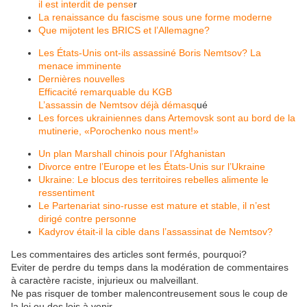
il est interdit de pense
r
La renaissance du fascisme sous une forme moderne
Que mijotent les BRICS et l’Allemagne?
Les États-Unis ont-ils assassiné Boris Nemtsov? La
menace imminente
Dernières nouvelles
Efficacité remarquable du KGB
L’assassin de Nemtsov déjà démasq
ué
Les forces ukrainiennes dans Artemovsk sont au bord de la
mutinerie, «Porochenko nous ment!»
Un plan Marshall chinois pour l’Afghanistan
Divorce entre l’Europe et les États-Unis sur l’Ukraine
Ukraine: Le blocus des territoires rebelles alimente le
ressentiment
Le Partenariat sino-russe est mature et stable, il n’est
dirigé contre personne
Kadyrov était-il la cible dans l’assassinat de Nemtsov?
Les commentaires des articles sont fermés, pourquoi?
Eviter de perdre du temps dans la modération de commentaires
à caractère raciste, injurieux ou malveillant.
Ne pas risquer de tomber malencontreusement sous le coup de
la loi ou des lois à venir.