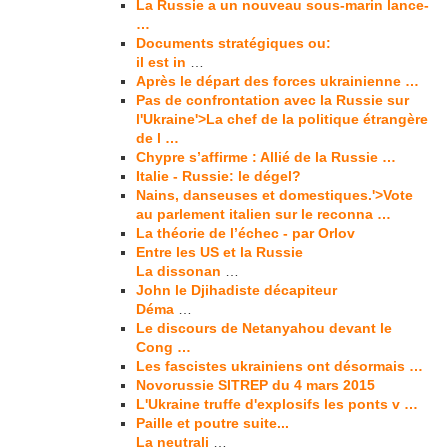
La Russie a un nouveau sous-marin lance-
…
Documents stratégiques ou:
il est in
…
Après le départ des forces ukrainienne …
Pas de confrontation avec la Russie sur
l'Ukraine'>La chef de la politique étrangère
de l …
Chypre s’affirme : Allié de la Russie …
Italie - Russie: le dégel?
Nains, danseuses et domestiques.'>Vote
au parlement italien sur le reconna …
La théorie de l’échec - par Orlov
Entre les US et la Russie
La dissonan
…
John le Djihadiste décapiteur
Déma
…
Le discours de Netanyahou devant le
Cong …
Les fascistes ukrainiens ont désormais …
Novorussie SITREP du 4 mars 2015
L'Ukraine truffe d'explosifs les ponts v …
Paille et poutre suite...
La neutrali
…