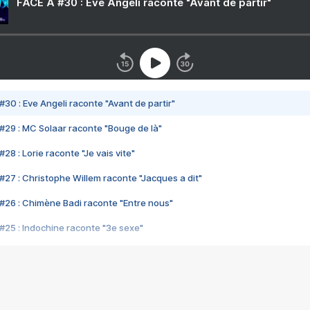
FACE A #30 : Eve Angeli raconte "Avant de partir"
#30 : Eve Angeli raconte "Avant de partir"
#29 : MC Solaar raconte "Bouge de là"
28 : Lorie raconte "Je vais vite"
#27 : Christophe Willem raconte "Jacques a dit"
#26 : Chimène Badi raconte "Entre nous"
#25 : Indochine raconte "3e sexe"
#24 : Zaho raconte "C'est chelou"
#23 : Patrick Bruel raconte "Au café des délices"
#22 : Kyo raconte "Le chemin"