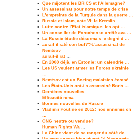
Que mijotent les BRICS et l'Allemagne?
Un assassinat pour notre temps de crise
L'empreinte de la Turquie dans la guerre …
Russie et Islam, acte VI: le Kremlin
Lutte contre l’Etat islamique: les opt …
Un conseiller de Porochenko arrêté ava …
La Russie étudie désormais le degré d …
aurait-il raté son but?'>L'assassinat de
Nemtsov
aurait-il rat
…
En 2008 déjà, en Estonie: un calendrie …
Les US veulent armer les Forces ukrainie
…
Nemtsov est un Boeing malaisien écrasé …
Les États-Unis ont-ils assassiné Boris …
Dernières nouvelles
Efficacité rema
…
Bonnes nouvelles de Russie
Vladimir Poutine en 2012: nos ennemis ch
…
ONG neutre ou vendue?
Human Rights Wa
…
La Chine vient de se ranger du côté de …
Un mort encore bien vivant.'>L'économie