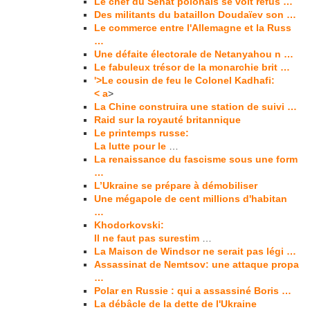
Le chef du Sénat polonais se voit refus …
Des militants du bataillon Doudaïev son …
Le commerce entre l'Allemagne et la Russ
…
Une défaite électorale de Netanyahou n …
Le fabuleux trésor de la monarchie brit …
'>Le cousin de feu le Colonel Kadhafi:
< a
>
La Chine construira une station de suivi …
Raid sur la royauté britannique
Le printemps russe:
La lutte pour le
…
La renaissance du fascisme sous une form
…
L’Ukraine se prépare à démobiliser
Une mégapole de cent millions d'habitan
…
Khodorkovski:
Il ne faut pas surestim
…
La Maison de Windsor ne serait pas légi …
Assassinat de Nemtsov: une attaque propa
…
Polar en Russie : qui a assassiné Boris …
La débâcle de la dette de l'Ukraine