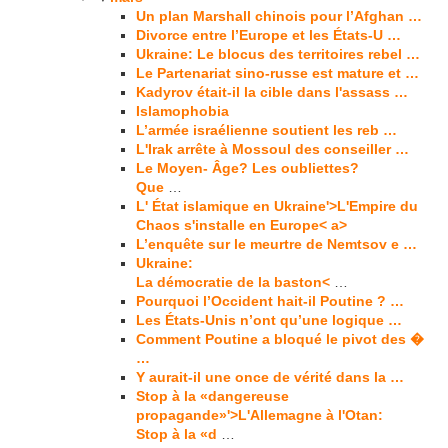
Un plan Marshall chinois pour l’Afghan …
Divorce entre l’Europe et les États-U …
Ukraine: Le blocus des territoires rebel …
Le Partenariat sino-russe est mature et …
Kadyrov était-il la cible dans l'assass …
Islamophobia
L’armée israélienne soutient les reb …
L'Irak arrête à Mossoul des conseiller …
Le Moyen- Âge? Les oubliettes?
Que
…
L' État islamique en Ukraine'>L'Empire du
Chaos s'installe en Europe< a>
L’enquête sur le meurtre de Nemtsov e …
Ukraine:
La démocratie de la baston<
…
Pourquoi l’Occident hait-il Poutine ? …
Les États-Unis n’ont qu’une logique …
Comment Poutine a bloqué le pivot des �
…
Y aurait-il une once de vérité dans la …
Stop à la «dangereuse
propagande»'>L'Allemagne à l'Otan:
Stop à la «d
…