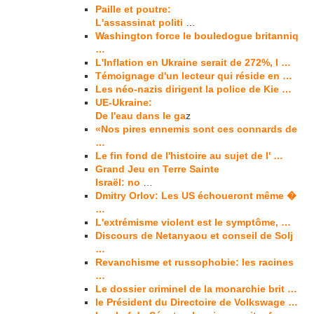
Paille et poutre:
L'assassinat politi
…
Washington force le bouledogue britanniq
…
L'Inflation en Ukraine serait de 272%, l …
Témoignage d'un lecteur qui réside en …
Les néo-nazis dirigent la police de Kie …
UE-Ukraine:
De l'eau dans le ga
z
«Nos pires ennemis sont ces connards de
…
Le fin fond de l'histoire au sujet de l' …
Grand Jeu en Terre Sainte
Israël: no
…
Dmitry Orlov: Les US échoueront même �
…
L'extrémisme violent est le symptôme, …
Discours de Netanyaou et conseil de Solj
…
Revanchisme et russophobie: les racines
…
Le dossier criminel de la monarchie brit …
le Président du Directoire de Volkswage …