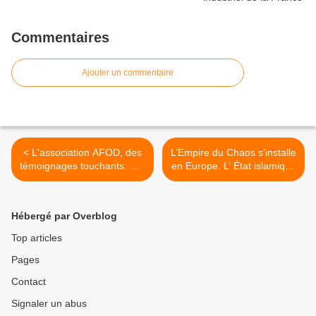
Commentaires
Ajouter un commentaire
< L'association AFOD, des
L’Empire du Chaos s’installe
témoignages touchants. Par
en Europe. L’ État islamique
Ekateryna Matvienko.
en Ukraine. - Le blog de
Lucien PONS >
Hébergé par Overblog
Top articles
Pages
Contact
Signaler un abus