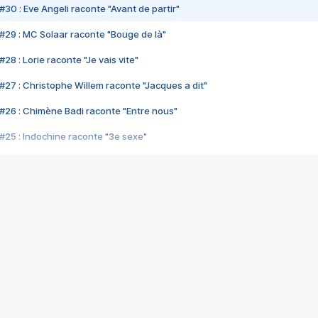
#30 : Eve Angeli raconte "Avant de partir"
#29 : MC Solaar raconte "Bouge de là"
28 : Lorie raconte "Je vais vite"
#27 : Christophe Willem raconte "Jacques a dit"
#26 : Chimène Badi raconte "Entre nous"
#25 : Indochine raconte "3e sexe"
#24 : Zaho raconte "C'est chelou"
#23 : Patrick Bruel raconte "Au café des délices"
#22 : Kyo raconte "Le chemin"
#21 : Nolwenn Leroy raconte "Cassé"
#20 : Patrick Hernandez raconte "Born to be alive"
#19 : Lorie raconte "Près de moi"
#18 : Michael Jones raconte "A nos actes manqués" (avec Jean-Jacque