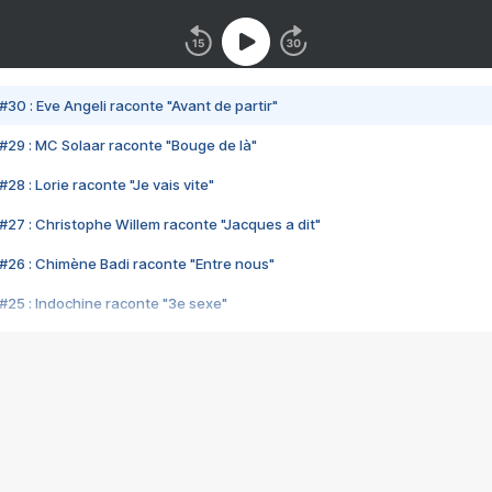
#30 : Eve Angeli raconte "Avant de partir"
#29 : MC Solaar raconte "Bouge de là"
28 : Lorie raconte "Je vais vite"
#27 : Christophe Willem raconte "Jacques a dit"
#26 : Chimène Badi raconte "Entre nous"
#25 : Indochine raconte "3e sexe"
#24 : Zaho raconte "C'est chelou"
#23 : Patrick Bruel raconte "Au café des délices"
#22 : Kyo raconte "Le chemin"
#21 : Nolwenn Leroy raconte "Cassé"