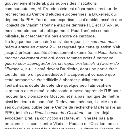
gouvernement fédéral, puis auprès des institutions
communautaires, M. Freudenstein est désormais directeur de
recherches au Centre d’études européennes, à Bruxelles, qui
dépend du PPE. Fort de son expertise, il a d’emblée asséné que
l’objectif de Vladimir Poutine était de détruire l’UE et l’OTAN, au
moins moralement et politiquement. Pour l’anéantissement
militaire, le chercheur n’a pas encore de certitude.
Il a logiquement enchaîné en s’interrogeant :
« sommes-nous
prêts à entrer en guerre ? »
, et regretté que cette question n’ait
jusqu’à présent pas été sérieusement examinée.
« Nous devons
montrer clairement que oui, nous sommes prêts à entrer en
guerre pour sauvegarder les principes existentiels à l’avenir de
l’Europe »
, a-t-il clamé devant l’auditoire, dont une partie était
tout de même un peu médusée. Il a cependant concédé que
cette perspective était difficile à aborder publiquement.
Tentant sans doute de détendre quelque peu l’atmosphère,
l’orateur a alors mimé l’ambassadeur russe auprès de l’UE pour
moquer la diplomatie de Moscou, et n’a pas manqué de mettre
ainsi les rieurs de son côté. Redevenant sérieux, il a cité un de
ses ouvrages, publié par le Centre de recherche Martens (lié au
PPE), intitulé
La Renaissance de l’Occident
– un titre déjà
évocateur. Bref, sa conviction est faite, et il n’hésite pas à la
proclamer : le conflit entre Vladimir Poutine et l’Occident ne se