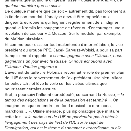
terminera que quand le dirigeant russe
« quittera le Kremlin, de
quelque manière que ce soit »
.
De quelque manière que ce soit – autrement dit, pas forcément à
la fin de son mandat. L’analyse devrait être rappelée aux
dirigeants européens qui feignent régulièrement de s’indigner
quand le Kremlin les soupçonne de rêver ou d’encourager une «
révolution de couleur » à Moscou. Sur le modèle, par exemple,
du Maïdan ukrainien.
Et comme pour dissiper tout malentendu d’interprétation, le vice-
président du groupe PPE, Jacek Saryusz-Wolski, a pour sa part
tranquillement rappelé :
« si nous gagnons avec l’Ukraine, nous
gagnerons un jour avec la Russie. Si nous échouons avec
l’Ukraine, Poutine gagnera »
.
L’aveu est de taille : le Polonais reconnaît le rôle de premier plan
de l’UE dans le renversement de l’ex-président ukrainien, Viktor
Ianoukovitch ; et lève le voile sur les visées ultimes que
nourrissent certains ensuite.
Bref, a poursuivi l’influent eurodéputé, concernant la Russie,
« le
temps des négociations et de la persuasion est terminé »
. On
imagine presque entendre, en fond musical : « marchons,
marchons… ». Ultime menace, plus diplomatique que militaire
cette fois :
« la partie sud de l’UE ne parviendra pas à obtenir
l’engagement des pays de l’est de l’UE sur le sujet de
l’immigration, qui est le thème du sommet extraordinaire, si elle