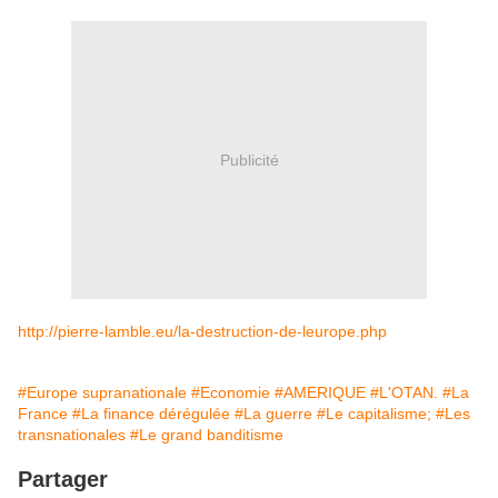
Publicité
http://pierre-lamble.eu/la-destruction-de-leurope.php
#Europe supranationale
#Economie
#AMERIQUE
#L'OTAN.
#La
France
#La finance dérégulée
#La guerre
#Le capitalisme;
#Les
transnationales
#Le grand banditisme
Partager