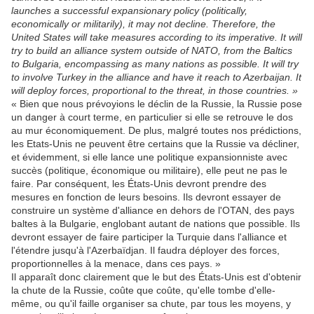
launches a successful expansionary policy (politically,
economically or militarily), it may not decline. Therefore, the
United States will take measures according to its imperative. It will
try to build an alliance system outside of NATO, from the Baltics
to Bulgaria, encompassing as many nations as possible. It will try
to involve Turkey in the alliance and have it reach to Azerbaijan.
It
will deploy forces, proportional to the threat, in those countries. »
« Bien que nous prévoyions le déclin de la Russie, la Russie pose
un danger à court terme, en particulier si elle se retrouve le dos
au mur économiquement. De plus, malgré toutes nos prédictions,
les Etats-Unis ne peuvent être certains que la Russie va décliner,
et évidemment, si elle lance une politique expansionniste avec
succès (politique, économique ou militaire), elle peut ne pas le
faire. Par conséquent, les États-Unis devront prendre des
mesures en fonction de leurs besoins. Ils devront essayer de
construire un système d'alliance en dehors de l'OTAN, des pays
baltes à la Bulgarie, englobant autant de nations que possible. Ils
devront essayer de faire participer la Turquie dans l'alliance et
l'étendre jusqu'à l'Azerbaïdjan. Il faudra déployer des forces,
proportionnelles à la menace, dans ces pays. »
Il apparaît donc clairement que le but des États-Unis est d'obtenir
la chute de la Russie, coûte que coûte, qu'elle tombe d'elle-
même, ou qu'il faille organiser sa chute, par tous les moyens, y