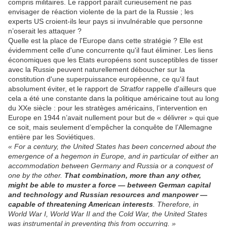
compris militaires. Le rapport paraît curieusement ne pas
envisager de réaction violente de la part de la Russie ; les
experts US croient-ils leur pays si invulnérable que personne
n’oserait les attaquer ?
Quelle est la place de l'Europe dans cette stratégie ? Elle est
évidemment celle d'une concurrente qu'il faut éliminer. Les liens
économiques que les Etats européens sont susceptibles de tisser
avec la Russie peuvent naturellement déboucher sur la
constitution d'une superpuissance européenne, ce qu'il faut
absolument éviter, et le rapport de
Stratfor
rappelle d'ailleurs que
cela a été une constante dans la politique américaine tout au long
du XXe siècle : pour les stratèges américains, l’intervention en
Europe en 1944 n’avait nullement pour but de « délivrer » qui que
ce soit, mais seulement d’empêcher la conquête de l’Allemagne
entière par les Soviétiques.
« For a century, the United States has been concerned about the
emergence of a hegemon in Europe, and in particular of either an
accommodation between Germany and Russia or a conquest of
one by the other.
That combination, more than any other,
might be able to muster a force — between German capital
and technology and Russian resources and manpower —
capable of threatening American interests
.
Therefore, in
World War I, World War II and the Cold War, the United States
was instrumental in preventing this from occurring. »