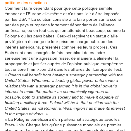
politique des sanctions.
Comment faire cependant pour que cette politique semble
émaner de l’Europe elle-même et n’ait pas l’air d’être imposée
par les USA ? La solution consiste à la faire porter sur la scène
par des pays européens fortement dépendants de l’alliance
américaine, ou en tout cas qui en attendent beaucoup, comme la
Pologne ou les pays baltes. Ceux-ci reçoivent un statut d’allié
privilégié en échange de leur prise en charge publique des
intérêts américains, présentés comme les leurs propres. Ces
Etats sont donc chargés de faire semblant de craindre
sérieusement une agression russe, de manière à alimenter la
propagande et justifier auprès de l’opinion publique européenne
tout entière l’immixtion US dans les affaires de l’Europe de l’est.
« Poland will benefit from having a strategic partnership with the
United States. Whenever a leading global power enters into a
relationship with a strategic partner, it is in the global power's
interest to make the partner as economically vigorous as
possible, both to stabilize its society and to make it capable of
building a military force. Poland will be in that position with the
United States, as will Romania. Washington has made its interest
in the region obvious. »
« La Pologne bénéficiera d'un partenariat stratégique avec les
Etats-Unis. Chaque fois qu’une puissance mondiale de premier
plan entre dans une relation avec un partenaire stratégique, il est