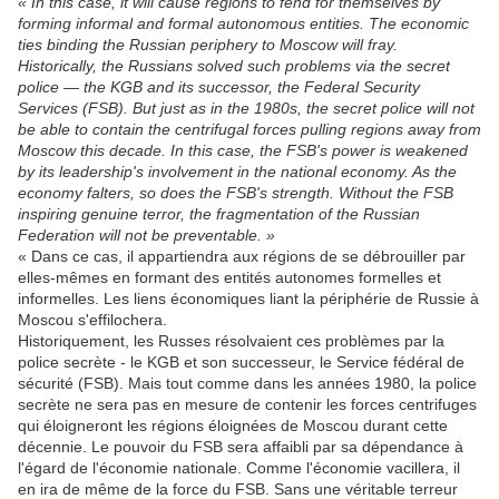
« In this case, it will cause regions to fend for themselves by
forming informal and formal autonomous entities. The economic
ties binding the Russian periphery to Moscow will fray.
Historically, the Russians solved such problems via the secret
police — the KGB and its successor, the Federal Security
Services (FSB). But just as in the 1980s, the secret police will not
be able to contain the centrifugal forces pulling regions away from
Moscow this decade. In this case, the FSB's power is weakened
by its leadership's involvement in the national economy. As the
economy falters, so does the FSB's strength.
Without the FSB
inspiring genuine terror, the fragmentation of the Russian
Federation will not be preventable. »
« Dans ce cas, il appartiendra aux régions de se débrouiller par
elles-mêmes en formant des entités autonomes formelles et
informelles. Les liens économiques liant la périphérie de Russie à
Moscou s'effilochera.
Historiquement, les Russes résolvaient ces problèmes par la
police secrète - le KGB et son successeur, le Service fédéral de
sécurité (FSB). Mais tout comme dans les années 1980, la police
secrète ne sera pas en mesure de contenir les forces centrifuges
qui éloigneront les régions éloignées de Moscou durant cette
décennie. Le pouvoir du FSB sera affaibli par sa dépendance à
l'égard de l'économie nationale. Comme l'économie vacillera, il
en ira de même de la force du FSB. Sans une véritable terreur