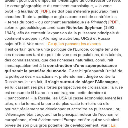
avaient pour but d’empêcher l’Allemagne de concrétiser ce rêve.
Le cœur géographique du continent eurasiatique, « la zone
pivot » (
Heartland
) [
PDF
], ne doit pas s’étendre jusqu’aux mers
chaudes. Toute la politique anglo-saxonne est de contrôler les
« terres du bord » du continent eurasiatique (le
Rimland
) [
PDF
],
selon le géopolitologue américain
Nicholas Spykman
(1893-
1943), afin de contenir l’expansion de la puissance principale du
continent européen : Allemagne autrefois, URSS et Russie
aujourd’hui. Voir aussi :
Ce qu'en pensent les experts
.
Il est certain qu'une unité politique de l’Europe, compte tenu de
ses ressources tant du point de vue des populations, des talents,
des connaissances, que des richesses naturelles, conduirait
immanquablement à la
construction d'une superpuissance
qui serait la première du monde
. C’est ici qu’apparaît l’utilité de
la politique des « sanctions », prétendument dirigée contre la
Russie seule : en fait,
il s’agit surtout de piéger l’Allemagne
,
en lui cassant ses plus fortes perspectives de croissance ; la ruse
est cousue de fil blanc : en contraignant cette dernière à
« sanctionner » la Russie, les USA lui casse économiquement les
ailes, en lui fermant la porte du plus vaste territoire où elle
pourrait réellement se développer et accroître sa puissance ; or,
l’Allemagne étant aujourd’hui le principal moteur de l’économie
européenne, c’est évidemment l’Europe entière qui se voit ainsi
privée de son plus gros potentiel de développement. Voir :
La