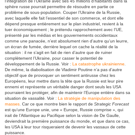
l’intégration de l’Ukraine avec ses 45 millions d’habitants dans la
sphère russe pourrait permettre de résoudre en partie ce
problème de sous-population. Couper l’Ukraine de la Russie,
avec laquelle elle fait l’essentiel de son commerce, et dont elle
dépend presque entièrement sur le plan industriel, revient à la
tuer économiquement ; le prétendu rapprochement avec l’UE,
présenté par les médias et les gouvernements occidentaux
comme une panacée, n’est absolument rien d’autre qu’un leurre,
un écran de fumée, derrière lequel on cache la réalité de la
situation : il ne s’agit en fait de rien d’autre que de ruiner
complètement l’Ukraine, pour casser le potentiel de
développement de la Russie. Voir :
La catastrophe ukrainienne
.
De même, la diabolisation de Vladimir Poutine n’a pas d’autre
objectif que de provoquer un sentiment antirusse chez les
Européens, leur mettre dans la tête que la Russie est leur pire
ennemi et représente un véritable danger dont seuls les USA
pourraient les protéger, afin de maintenir l’Europe entière dans sa
situation de vassalité. Voir :
La stratégie de manipulation des
masses
. Car ce que montre bien le rapport de
Strategic Forecast
est qu’une Europe unie, une « Europe, Russie comprise », qui
irait de l’Atlantique au Pacifique selon la vision de De Gaulle,
deviendrait la première puissance du monde, et que dans ce cas,
les USA à leur tour risqueraient de devenir les vassaux de cette
puissance.