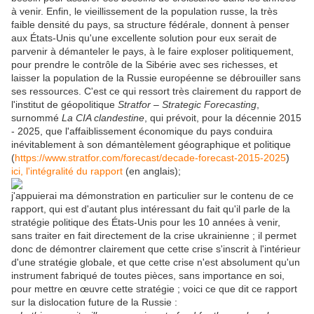
à venir. Enfin, le vieillissement de la population russe, la très
faible densité du pays, sa structure fédérale, donnent à penser
aux États-Unis qu'une excellente solution pour eux serait de
parvenir à démanteler le pays, à le faire exploser politiquement,
pour prendre le contrôle de la Sibérie avec ses richesses, et
laisser la population de la Russie européenne se débrouiller sans
ses ressources. C'est ce qui ressort très clairement du rapport de
l'institut de géopolitique
Stratfor
–
Strategic Forecasting
,
surnommé
La CIA clandestine
, qui prévoit, pour la décennie 2015
- 2025, que l'affaiblissement économique du pays conduira
inévitablement à son démantèlement géographique et politique
(
https://www.stratfor.com/forecast/decade-forecast-2015-2025
)
ici, l'intégralité du rapport
(en anglais);
j'appuierai ma démonstration en particulier sur le contenu de ce
rapport, qui est d'autant plus intéressant du fait qu'il parle de la
stratégie politique des États-Unis pour les 10 années à venir,
sans traiter en fait directement de la crise ukrainienne ; il permet
donc de démontrer clairement que cette crise s'inscrit à l'intérieur
d'une stratégie globale, et que cette crise n'est absolument qu'un
instrument fabriqué de toutes pièces, sans importance en soi,
pour mettre en œuvre cette stratégie ; voici ce que dit ce rapport
sur la dislocation future de la Russie :