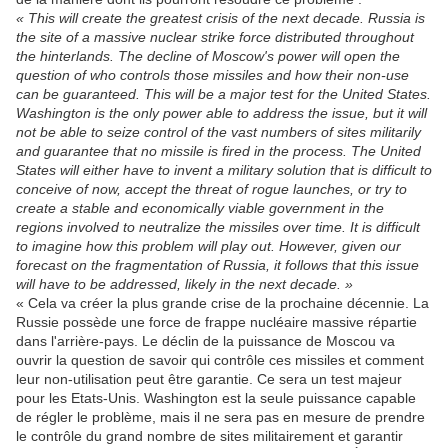
« This will create the greatest crisis of the next decade. Russia is
the site of a massive nuclear strike force distributed throughout
the hinterlands. The decline of Moscow's power will open the
question of who controls those missiles and how their non-use
can be guaranteed. This will be a major test for the United States.
Washington is the only power able to address the issue, but it will
not be able to seize control of the vast numbers of sites militarily
and guarantee that no missile is fired in the process. The United
States will either have to invent a military solution that is difficult to
conceive of now, accept the threat of rogue launches, or try to
create a stable and economically viable government in the
regions involved to neutralize the missiles over time. It is difficult
to imagine how this problem will play out.
However, given our
forecast on the fragmentation of Russia, it follows that this issue
will have to be addressed, likely in the next decade. »
« Cela va créer la plus grande crise de la prochaine décennie. La
Russie possède une force de frappe nucléaire massive répartie
dans l'arrière-pays. Le déclin de la puissance de Moscou va
ouvrir la question de savoir qui contrôle ces missiles et comment
leur non-utilisation peut être garantie. Ce sera un test majeur
pour les Etats-Unis. Washington est la seule puissance capable
de régler le problème, mais il ne sera pas en mesure de prendre
le contrôle du grand nombre de sites militairement et garantir