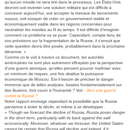
qu'aucun missile ne sera tiré dans le processus. Les États-Unis
devront soit inventer une solution militaire qui est difficile à
concevoir aujourd'hui, soit accepter la menace de lancements
voyous, soit essayer de créer un gouvernement stable et
économiquement viable dans les régions concernées pour
neutraliser les missiles au fil du temps. Il est difficile d'imaginer
comment ce problème va se jouer. Cependant, compte tenu de
nos prévisions sur la fragmentation de la Russie, il s’ensuit que
cette question devra être posée, probablement dans la prochaine
décennie. »
Comme on le voit à travers ce document, les autorités
américaines ne sont plus autrement effrayées par la perspective
d'une guerre atomique, qu'elles pensent pouvoir maîtriser avec
un minimum de risques, une fois abattue la puissance
économique de Moscou. Est-il besoin de préciser le danger
immense que de telles analyses, basées fondamentalement sur
des illusions, font courir à l'humanité ? Voir :
Vers une guerre
contre la Russie ?
Notre rapport envisage cependant la possibilité que la Russie
parvienne à éviter le déclin, et même à se développer :
« Though we forecast the decline of Russia, Russia poses danger
in the short term, particularly with its back against the wall
economically. Moreover, whatever we forecast, the United States
cannot be certain that Russia will decline and indeed, if it