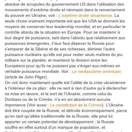
absolue de scrupules du gouvernement US dans l'utilisation des
mouvements d'extrême droite et néonazis dans le renversement
du pouvoir en Ukraine; voir :
L'extrême droite ukrainienne
. La
seule chose vraiment importante est que les USA se donnent les
moyens de conserver leur leadership mondial, et en particulier le
contrôle absolu de la situation en Europe. Pour se maintenir à
leur degré de puissance, tant dans l’absolu que relativement aux
puissances émergentes, il leur faut dépecer la Russie pour
s’emparer de la Sibérie et de ses richesses, éliminer l’autre
puissance nucléaire qu’elle est pour rester seuls maîtres du jeu
militaire sur la planète, et maintenir la division entre les
Européens pour qu’ils ne puissent pas s’ériger eux-mêmes en
véritable puissance mondiale. Voir :
Le néofascisme américain
(article de John Pilger).
On voit donc maintenant quelle est l'utilité de la crise ukrainienne
à l'intérieur de ce plan : elle ne sert à rien d'autre qu'à déclencher
sa mise en œuvre, et le sort de l'Ukraine, comme celui du
Donbass ou de la Crimée, n'a en soi absolument aucune
importance (Voir aussi :
La constitution de la Crimée
). L’Ukraine
doit être coupée de la Russie, et détruite économiquement, parce
qu’en tant qu’alliée traditionnelle de la Russie, elle peut lui
apporter un certain potentiel de développement ; la Russie
souffre en effet surtout d’un manque de population, et