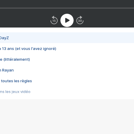
 DayZ
 a 13 ans (et vous l'avez ignoré)
e (littéralement)
im Rayan
 toutes les règles
s les jeux vidéo
us choquant de Rockstar ? - Le scandale BULLY
e plus moche de Steam
du RÊVE tourne au CAUCHEMAR