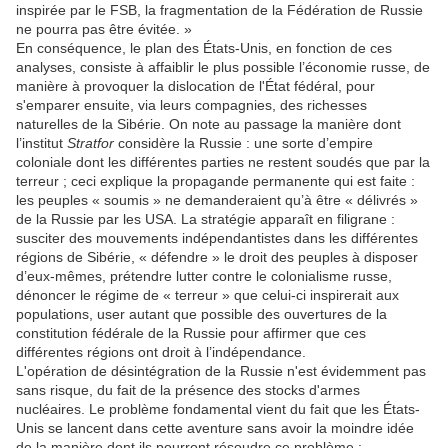
inspirée par le FSB, la fragmentation de la Fédération de Russie
ne pourra pas être évitée. »
En conséquence, le plan des États-Unis, en fonction de ces
analyses, consiste à affaiblir le plus possible l’économie russe, de
manière à provoquer la dislocation de l'État fédéral, pour
s'emparer ensuite, via leurs compagnies, des richesses
naturelles de la Sibérie. On note au passage la manière dont
l’institut
Stratfor
considère la Russie : une sorte d’empire
coloniale dont les différentes parties ne restent soudés que par la
terreur ; ceci explique la propagande permanente qui est faite :
les peuples « soumis » ne demanderaient qu’à être « délivrés »
de la Russie par les USA. La stratégie apparaît en filigrane :
susciter des mouvements indépendantistes dans les différentes
régions de Sibérie, « défendre » le droit des peuples à disposer
d’eux-mêmes, prétendre lutter contre le colonialisme russe,
dénoncer le régime de « terreur » que celui-ci inspirerait aux
populations, user autant que possible des ouvertures de la
constitution fédérale de la Russie pour affirmer que ces
différentes régions ont droit à l’indépendance.
L'opération de désintégration de la Russie n'est évidemment pas
sans risque, du fait de la présence des stocks d'armes
nucléaires. Le problème fondamental vient du fait que les États-
Unis se lancent dans cette aventure sans avoir la moindre idée
de la manière dont ils pourront résoudre ce problème :