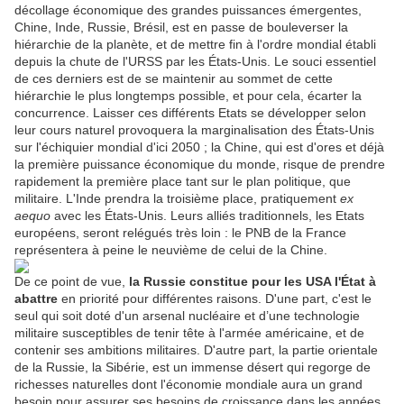
décollage économique des grandes puissances émergentes,
Chine, Inde, Russie, Brésil, est en passe de bouleverser la
hiérarchie de la planète, et de mettre fin à l'ordre mondial établi
depuis la chute de l'URSS par les États-Unis. Le souci essentiel
de ces derniers est de se maintenir au sommet de cette
hiérarchie le plus longtemps possible, et pour cela, écarter la
concurrence. Laisser ces différents Etats se développer selon
leur cours naturel provoquera la marginalisation des États-Unis
sur l'échiquier mondial d'ici 2050 ; la Chine, qui est d'ores et déjà
la première puissance économique du monde, risque de prendre
rapidement la première place tant sur le plan politique, que
militaire. L'Inde prendra la troisième place, pratiquement
ex
aequo
avec les États-Unis. Leurs alliés traditionnels, les Etats
européens, seront relégués très loin : le PNB de la France
représentera à peine le neuvième de celui de la Chine.
De ce point de vue,
la Russie constitue pour les USA l'État à
abattre
en priorité pour différentes raisons. D'une part, c'est le
seul qui soit doté d'un arsenal nucléaire et d’une technologie
militaire susceptibles de tenir tête à l'armée américaine, et de
contenir ses ambitions militaires. D'autre part, la partie orientale
de la Russie, la Sibérie, est un immense désert qui regorge de
richesses naturelles dont l'économie mondiale aura un grand
besoin pour assurer ses besoins de croissance dans les années