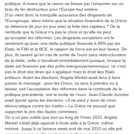
politique. A moins que la raison ne finisse par l’emporter sur un
bras de fer destructeur pour l’Europe tout entière.
D’où vient donc la tranquille assurance des dirigeants de
l’Eurogroupe, alors même que la situation financière de la Grèce
se détériore de jour en jour avec la fuite des capitaux ? De la
certitude que la Grèce n’a pas le choix et qu’elle ne peut
qu’accepter les réformes. Les dirigeants européens ont le
sentiment qu’avec une dette publique financée à 80% par les
Etats, le FMI et la BCE, le rapport de force est en leur faveur. De
plus, ils savent qu’en cas de sortie de l’euro sans restructuration
de la dette, celle-ci bondirait immédiatement puisque, lorsque la
dette est financée par des prêts intergouvernementaux, ce n’est
pas le droit des titres qui s’applique mais le droit des Etats
prêteurs. Avant les élections, Angela Merkel avait tenu à faire
passer le message : pour les Grecs, ce sera à prendre ou à
laisser, soit l’acceptation des réformes dans la continuité de la
politique précédente, soit la sortie de l’euro. Jean-Claude Juncker
avait ajouté après les élections :
«Il ne peut y avoir de choix
démocratique contre les traités.»
La Grèce ne pouvait que
supporter le prix des fautes commises.
On a un peu oublié que tout au long de l’hiver 2010, Angela
Merkel s’était déjà opposé à toute aide à la Grèce, même
minime. Jusqu’à ce fameux week-end de mai 2010 où elle prit