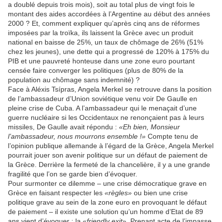
a doublé depuis trois mois), soit au total plus de vingt fois le
montant des aides accordées à l’Argentine au début des années
2000 ? Et, comment expliquer qu’après cinq ans de réformes
imposées par la troïka, ils laissent la Grèce avec un produit
national en baisse de 25%, un taux de chômage de 26% (51%
chez les jeunes), une dette qui a progressé de 120% à 175% du
PIB et une pauvreté honteuse dans une zone euro pourtant
censée faire converger les politiques (plus de 80% de la
population au chômage sans indemnité) ?
Face à Aléxis Tsípras, Angela Merkel se retrouve dans la position
de l’ambassadeur d’Union soviétique venu voir De Gaulle en
pleine crise de Cuba. A l’ambassadeur qui le menaçait d’une
guerre nucléaire si les Occidentaux ne renonçaient pas à leurs
missiles, De Gaulle avait répondu :
«Eh bien, Monsieur
l’ambassadeur, nous mourrons ensemble !»
Compte tenu de
l’opinion publique allemande à l’égard de la Grèce, Angela Merkel
pourrait jouer son avenir politique sur un défaut de paiement de
la Grèce. Derrière la fermeté de la chancelière, il y a une grande
fragilité que l’on se garde bien d’évoquer.
Pour surmonter ce dilemme – une crise démocratique grave en
Grèce en faisant respecter les
«règles»
ou bien une crise
politique grave au sein de la zone euro en provoquant le défaut
de paiement – il existe une solution qu’un homme d’Etat de 89
ans vient d’évoquer : la «
friendly exit
». Prenant acte de l’impasse