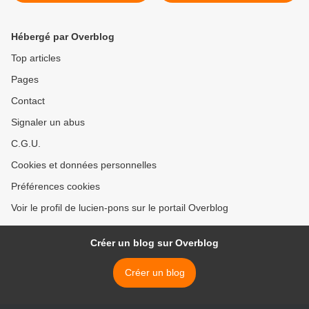
intéressée par l'isolation de
après s’être porté volontaire
la Russie.
au sein de la Croix Rouge
pour participer à des
Hébergé par Overblog
matches de foot. >
Top articles
Pages
Contact
Signaler un abus
C.G.U.
Cookies et données personnelles
Préférences cookies
Voir le profil de lucien-pons sur le portail Overblog
Créer un blog sur Overblog
Créer un blog