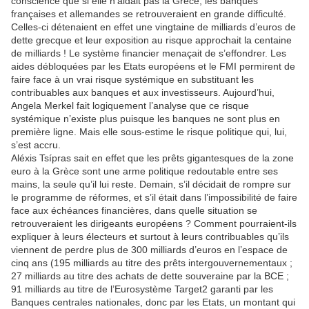
conscience que si elle n’aidait pas la Grèce, les banques
françaises et allemandes se retrouveraient en grande difficulté.
Celles-ci détenaient en effet une vingtaine de milliards d’euros de
dette grecque et leur exposition au risque approchait la centaine
de milliards ! Le système financier menaçait de s’effondrer. Les
aides débloquées par les Etats européens et le FMI permirent de
faire face à un vrai risque systémique en substituant les
contribuables aux banques et aux investisseurs. Aujourd’hui,
Angela Merkel fait logiquement l’analyse que ce risque
systémique n’existe plus puisque les banques ne sont plus en
première ligne. Mais elle sous-estime le risque politique qui, lui,
s’est accru.
Aléxis Tsípras sait en effet que les prêts gigantesques de la zone
euro à la Grèce sont une arme politique redoutable entre ses
mains, la seule qu’il lui reste. Demain, s’il décidait de rompre sur
le programme de réformes, et s’il était dans l’impossibilité de faire
face aux échéances financières, dans quelle situation se
retrouveraient les dirigeants européens ? Comment pourraient-ils
expliquer à leurs électeurs et surtout à leurs contribuables qu’ils
viennent de perdre plus de 300 milliards d’euros en l’espace de
cinq ans (195 milliards au titre des prêts intergouvernementaux ;
27 milliards au titre des achats de dette souveraine par la BCE ;
91 milliards au titre de l’Eurosystème Target2 garanti par les
Banques centrales nationales, donc par les Etats, un montant qui