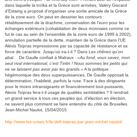
dans laquelle la troïka et la Grèce sont arrivées, Valéry Giscard
d’Estaing a proposé d’organiser une sortie amicale de la Grèce
de la zone euro. On peut en dessiner les contours :
rétablissement de la drachme, conservation de l’euro pour les
échanges extérieurs (cohabitation de deux monnaies comme ce
fut le cas au sein de l’ensemble de la zone euro de 1999 à 2002),
annulation partielle de la dette, maintien de la Grèce dans l’UE.
Aléxis Tsípras impressionne par sa capacité de résistance et sa
force de caractère. Jusqu’où ira-t-il ? Dans
Les chênes qu’on
abat
… De Gaulle confiait à Malraux :
«Au fond, vous savez, mon
seul rival international, c’est Tintin ! Nous sommes les petits qui
ne se laissent pas avoir par les grands.»
A la politique
hégémonique des deux superpuissances, De Gaulle opposait la
détermination, l’habileté, parfois la ruse. Face à des dirigeants
pour le moins intransigeants et financièrement tout-puissants,
Alexis Tsípras fera-t-il usage de qualités semblables ? Il rendrait
un grand service à tous ces peuples qui, d’élection en élection,
ne savent plus comment se faire entendre du côté de Bruxelles.
Jean-Michel Naulot, 15/04/2015
http://www.les-crises.fr/le-defi-tsipras-par-jean-michel-naulot/