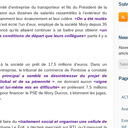
Suiv
té d’entreprise du transporteur et fils du Président de la
ion aux dizaines de salariés rassemblés à l’extérieur du
uyamment leur écœurement et leur colère.
«
On a été roulés
 s’est écrié l’un d’eux, employé de la société Mory depuis 35
cé qu’ils allaient continuer à se battre pour obtenir
«
un
 conditions de départ que leurs collègues
»
partis il y a
News
Abonn
articl
é à la société un prêt de 17,5 millions d’euros. Dans un
entreprise, le tribunal de commerce de Pontoise a constaté
re principal a semblé se désintéresser du projet de
Pag
Global et de sa pérennité
»
, ne donnant aucun
«
signe
est lui-même mis en difficulté
»
en prélevant 7,5 millions
 pour financer le PSE de Mory Ducros, s’étonnent les juges,
AC
».
Ave
Ext
it faire du
«
traitement social et organiser une cellule de
sur
phane Le Foll, a déclaré mercredi sur RTL qu’il mesurait la