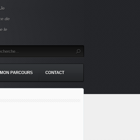
 Je
ace de
e le
MON PARCOURS
CONTACT