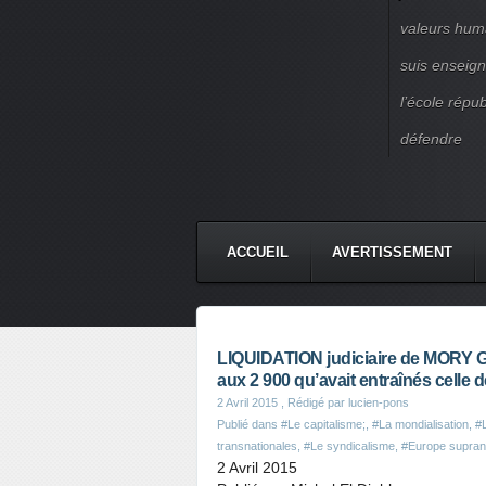
valeurs huma
suis enseigna
l’école répu
défendre
ACCUEIL
AVERTISSEMENT
LIQUIDATION judiciaire de MORY GL
aux 2 900 qu’avait entraînés celle
2 Avril 2015
, Rédigé par lucien-pons
Publié dans
#Le capitalisme;
,
#La mondialisation
,
#
transnationales
,
#Le syndicalisme
,
#Europe supran
2 Avril 2015