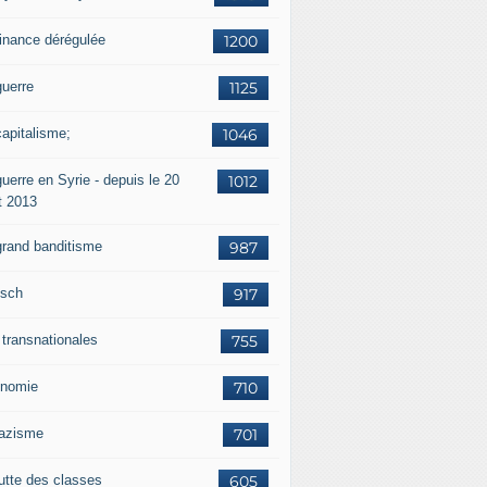
finance dérégulée
1200
guerre
1125
capitalisme;
1046
uerre en Syrie - depuis le 20
1012
t 2013
grand banditisme
987
sch
917
 transnationales
755
nomie
710
nazisme
701
lutte des classes
605