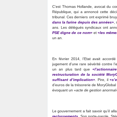
C’est Thomas Hollande, avocat du comi
République, qui a annoncé cette décis
tribunal. Ces derniers ont exprimé br
dans la farine depuis des années
»
,
ans. Les délégués syndicaux ont annon
PSE digne de ce nom
»
et
«
les mêmes
un an.
En février 2014, l’Etat avait accord
jugement d’une rare sévérité contre l’
un an plus tard que
«
l’actionnai
restructuration de la société Mory
suffisant d’implication
»
. Pire, il
«
s’
d’euros de la trésorerie de MoryGlobal
évoquant un «
acte de gestion anormal
Le gouvernement a fait savoir qu’il alla
reclassement
»
. Son porte-parole, Sté