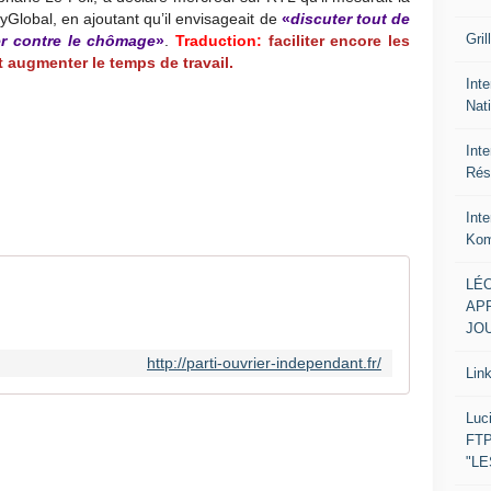
Global, en ajoutant qu’il envisageait de
«
discuter tout de
Gril
er contre le chômage
»
.
Traduction:
faciliter encore les
t augmenter le temps de travail.
Inte
Nat
Int
Rés
Int
Kom
LÉO
APR
JOU
http://parti-ouvrier-independant.fr/
Lin
Luc
FTP
"L