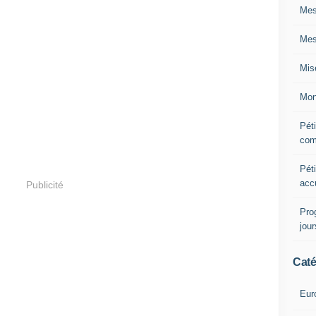
Mes
Mes
Mis
Mon
Péti
com
Péti
acc
Publicité
Pro
jou
Caté
Eur