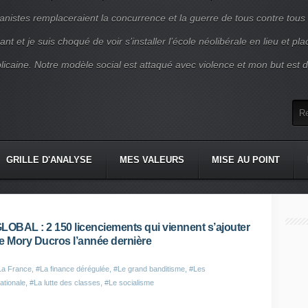
nistes remplaceraient la concurrence et la guerre de tous contre tous
nt et je suis choqué de voir s’installer l’école néolibérale en lieu et pl
blicaine. Notre modèle social est attaqué avec violence et mon but est d
GRILLE D'ANALYSE
MES VALEURS
MISE AU POINT
OBAL : 2 150 licenciements qui viennent s’ajouter
 de Mory Ducros l’année dernière
La France
,
#La finance dérégulée
,
#Le grand banditisme
,
#Les
ationale
,
#La lutte des classes
,
#Le socialisme