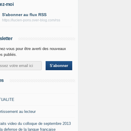
ez-moi
S'abonner au flux RSS
https://lucien-pons.over-blog.com/rss
letter
ez-vous pour être averti des nouveaux
es publiés.
es
TUALITE
rtissement au lecteur
raits video du colloque de septembre 2013
 la defense de la langue francaise