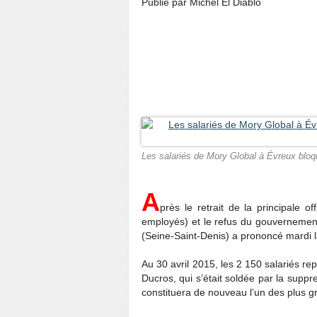
Publié par Michel El Diablo
LIQUIDATION judiciaire de MORY GL
aux 2 900 qu’avait entraînés celle
dernière
Les salariés de Mory Global à Évreux bloqu
A
près le retrait de la principale o
employés) et le refus du gouvernement
(Seine-Saint-Denis) a prononcé mardi la
Au 30 avril 2015, les 2 150 salariés re
Ducros, qui s’était soldée par la suppr
constituera de nouveau l’un des plus g