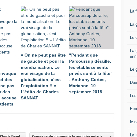
La 
La 
Le 
La g
« On ne peut pas être
"Pendant que
aoû
de gauche et pour la
Parcoursup déraille,
mondialisation. Le
les établissements
Le 
invoque
vrai visage de la
privés sont à la fête"
ret des
globalisation, c’est
- Anthony Cortes,
Dae
 ne pas
l’exploitation !! »
Marianne, 10
r des
L’édito de Charles
septembre 2018
Les
, accuse
SANNAT
atients
Eco
le 
La 
Union du peuple de France ! par Jean LEVY et Claude Beaulieu du Bureau du Comité Valmy
Compte rendu commun de la rencontre entre le PRCF et le Parti de Gauche