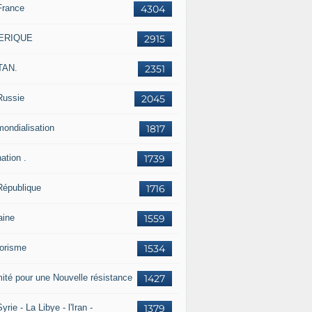
France
4304
ERIQUE
2915
TAN.
2351
Russie
2045
mondialisation
1817
ation .
1739
République
1716
aine
1559
rorisme
1534
ité pour une Nouvelle résistance
1427
yrie - La Libye - l'Iran -
1379