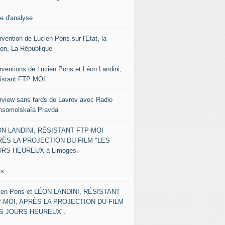
le d'analyse
rvention de Lucien Pons sur l'Etat, la
ion, La République
erventions de Lucien Pons et Léon Landini,
istant FTP MOI
erview sans fards de Lavrov avec Radio
somolskaïa Pravda
N LANDINI, RÉSISTANT FTP-MOI
ÈS LA PROJECTION DU FILM "LES
RS HEUREUX à Limoges.
ks
ien Pons et LÉON LANDINI, RÉSISTANT
-MOI, APRÈS LA PROJECTION DU FILM
ES JOURS HEUREUX".