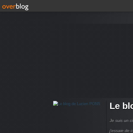
Le bl
Je suis un ci
j'essaie de 