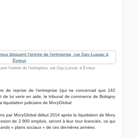
OBAL : 2 150 licenciements qui viennent s’ajouter
 de Mory Ducros l’année
ent l’entrée de l’entreprise, rue Gay-Lussac à Évreux
ffre de reprise de l’entreprise (qui ne concernait que 142
 de lui venir en aide, le tribunal de commerce de Bobigny
 liquidation judiciaire de MoryGlobal .
pris par MoryGlobal début 2014 après la liquidation de Mory
ession de 2 900 emplois, seront à leur tour licenciés, ce qui
rands « plans sociaux » de ces dernières années.