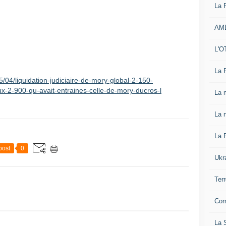
La 
AM
L'O
La 
/liquidation-judiciaire-de-mory-global-2-150-
ux-2-900-qu-avait-entraines-celle-de-mory-ducros-l
La 
La n
La 
post
0
Ukr
Ter
Com
La S