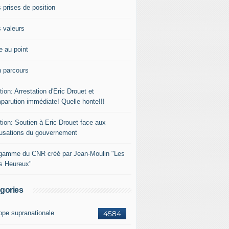
 prises de position
 valeurs
e au point
 parcours
tion: Arrestation d'Eric Drouet et
parution immédiate! Quelle honte!!!
tion: Soutien à Eric Drouet face aux
usations du gouvernement
gamme du CNR créé par Jean-Moulin "Les
rs Heureux"
gories
ope supranationale
4584