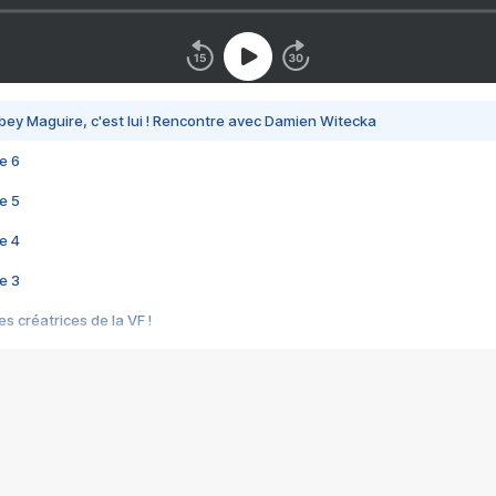
bey Maguire, c'est lui ! Rencontre avec Damien Witecka
e 6
e 5
e 4
e 3
s créatrices de la VF !
e 2
e 1
e Mektoub My Love arrive enfin ! Rencontre avec Shaïn Boumedine et Sal
i : après Toni en famille