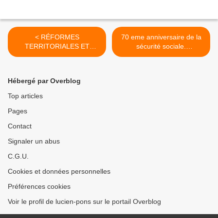
< RÉFORMES
70 eme anniversaire de la
TERRITORIALES ET
sécurité sociale.
MOBILITÉ DES
RETABLISSONS LA
FONCTIONNAIRES : LE
VERITE HISTORIQUE >
DÉMANTÈLEMENT
Hébergé par Overblog
ORCHESTRÉ DE LA
RÉPUBLIQUE
Top articles
Pages
Contact
Signaler un abus
C.G.U.
Cookies et données personnelles
Préférences cookies
Voir le profil de lucien-pons sur le portail Overblog