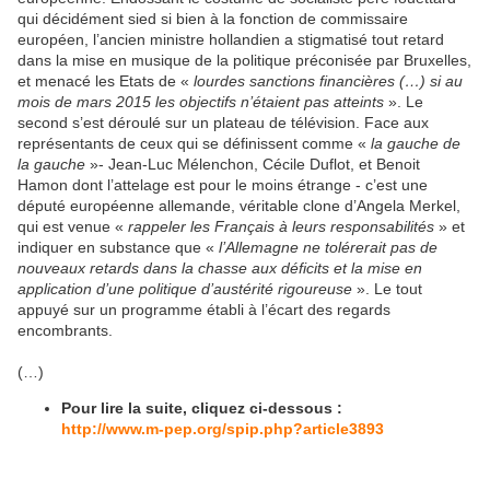
qui décidément sied si bien à la fonction de commissaire
européen, l’ancien ministre hollandien a stigmatisé tout retard
dans la mise en musique de la politique préconisée par Bruxelles,
et menacé les Etats de «
lourdes sanctions financières (…) si au
mois de mars 2015 les objectifs n’étaient pas atteints
». Le
second s’est déroulé sur un plateau de télévision. Face aux
représentants de ceux qui se définissent comme «
la gauche de
la gauche
»- Jean-Luc Mélenchon, Cécile Duflot, et Benoit
Hamon dont l’attelage est pour le moins étrange - c’est une
député européenne allemande, véritable clone d’Angela Merkel,
qui est venue «
rappeler les Français à leurs responsabilités
» et
indiquer en substance que «
l’Allemagne ne tolérerait pas de
nouveaux retards dans la chasse aux déficits et la mise en
application d’une politique d’austérité rigoureuse
». Le tout
appuyé sur un programme établi à l’écart des regards
encombrants.
(…)
Pour lire la suite, cliquez ci-dessous :
http://www.m-pep.org/spip.php?article3893