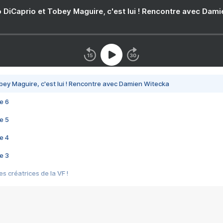
 DiCaprio et Tobey Maguire, c'est lui ! Rencontre avec Dam
bey Maguire, c'est lui ! Rencontre avec Damien Witecka
e 6
e 5
e 4
e 3
s créatrices de la VF !
e 2
e 1