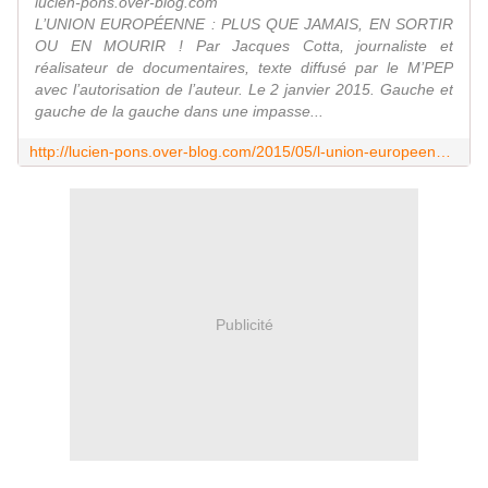
lucien-pons.over-blog.com
L’UNION EUROPÉENNE : PLUS QUE JAMAIS, EN SORTIR
OU EN MOURIR ! Par Jacques Cotta, journaliste et
réalisateur de documentaires, texte diffusé par le M’PEP
avec l’autorisation de l’auteur. Le 2 janvier 2015. Gauche et
gauche de la gauche dans une impasse...
http://lucien-pons.over-blog.com/2015/05/l-union-europeenne-plus-que-jamais-en-sortir-ou-en-mourir-par-jacques-cotta-journaliste-et-realisateur-de-documentaires.html
Publicité