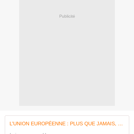
Publicité
L’UNION EUROPÉENNE : PLUS QUE JAMAIS, EN SORTIR OU EN MOURIR ! Par Jacques Cotta, journaliste et...