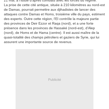
21 mai, à l'issue d'âpres combats avec les forces du régime.
La prise de cette cité antique, située à 210 kilomètres au nord-est
de Damas, pourrait permettre aux djihadistes de lancer des
attaques contre Damas et Homs, troisième ville du pays, estiment
des experts. Outre cette région, l'EI contrôle la majeure partie
des provinces de Deir Ezzor et Raqa (nord), et a une forte
présence dans les provinces de Hassaké (nord-est), d'Alep
(nord), de Homs et de Hama (centre). Il est aussi maître de la
quasi-totalité des champs pétroliers et gaziers de Syrie, qui lui
assurent une importante source de revenus.
Publicité