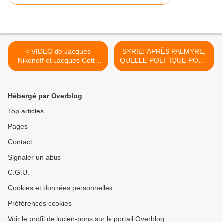
< VIDEO de Jacques
SYRIE: APRÈS PALMYRE,
Nikonoff et Jacques Cotta
QUELLE POLITIQUE POUR
sur la Sécurité Sociale.
LA FRANCE?
COMMUNIQUE DE
PRESSE de Jacques
Hébergé par Overblog
MYARD Député de la
Nation >
Top articles
Pages
Contact
Signaler un abus
C.G.U.
Cookies et données personnelles
Préférences cookies
Voir le profil de lucien-pons sur le portail Overblog