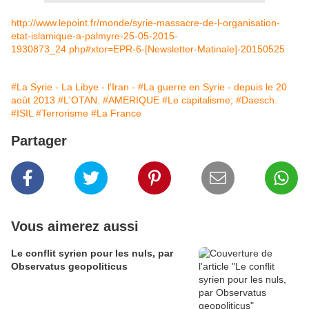
http://www.lepoint.fr/monde/syrie-massacre-de-l-organisation-
etat-islamique-a-palmyre-25-05-2015-
1930873_24.php#xtor=EPR-6-[Newsletter-Matinale]-20150525
#La Syrie - La Libye - l'Iran -
#La guerre en Syrie - depuis le 20
août 2013
#L'OTAN.
#AMERIQUE
#Le capitalisme;
#Daesch
#ISIL
#Terrorisme
#La France
Partager
Vous aimerez aussi
Le conflit syrien pour les nuls, par
Observatus geopoliticus