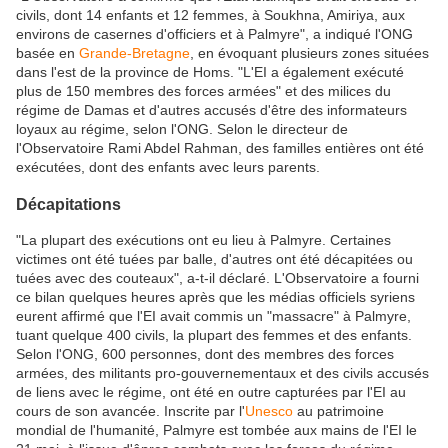
civils, dont 14 enfants et 12 femmes, à Soukhna, Amiriya, aux
environs de casernes d'officiers et à Palmyre", a indiqué l'ONG
basée en
Grande-Bretagne
, en évoquant plusieurs zones situées
dans l'est de la province de Homs. "L'EI a également exécuté
plus de 150 membres des forces armées" et des milices du
régime de Damas et d'autres accusés d'être des informateurs
loyaux au régime, selon l'ONG. Selon le directeur de
l'Observatoire Rami Abdel Rahman, des familles entières ont été
exécutées, dont des enfants avec leurs parents.
Décapitations
"La plupart des exécutions ont eu lieu à Palmyre. Certaines
victimes ont été tuées par balle, d'autres ont été décapitées ou
tuées avec des couteaux", a-t-il déclaré. L'Observatoire a fourni
ce bilan quelques heures après que les médias officiels syriens
eurent affirmé que l'EI avait commis un "massacre" à Palmyre,
tuant quelque 400 civils, la plupart des femmes et des enfants.
Selon l'ONG, 600 personnes, dont des membres des forces
armées, des militants pro-gouvernementaux et des civils accusés
de liens avec le régime, ont été en outre capturées par l'EI au
cours de son avancée. Inscrite par l'
Unesco
au patrimoine
mondial de l'humanité, Palmyre est tombée aux mains de l'EI le