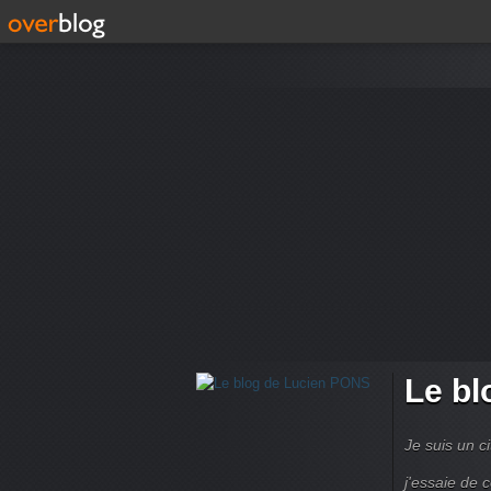
Le bl
Je suis un ci
j'essaie de 