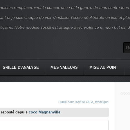
nistes remplaceraient la concurrence et la guerre de tous contre tous
nt et je suis choqué de voir s’installer l’école néolibérale en lieu et pl
blicaine. Notre modèle social est attaqué avec violence et mon but est d
GRILLE D'ANALYSE
MES VALEURS
MISE AU POINT
Publié dans
#ABYA YALA
,
#Mexique
st reposté depuis
coco Magnanville
.