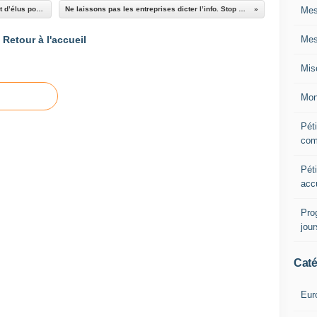
Mes
Appel au gouvernement français de citoyens et d’élus pour la levée des sanctions et pour la livraison des Mistrals à la Russie
Ne laissons pas les entreprises dicter l’info. Stop Directive Secret des Affaires #Tradesecrets - Signez la pétition!
Mes
Retour à l'accueil
Mis
Mon
Péti
com
Péti
acc
Pro
jou
Caté
Eur