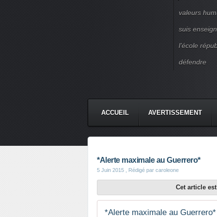
valeurs huma
suis enseigna
l’école répu
défendre
ACCUEIL
AVERTISSEMENT
*Alerte maximale au Guerrero*
5 Juin 2015
, Rédigé par caroleone
Cet article e
*Alerte maximale au Guerrero*