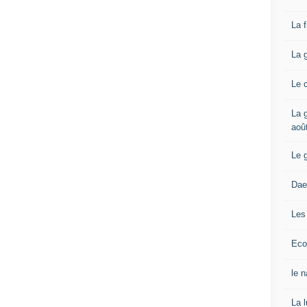
La 
La 
Le 
La g
aoû
Le 
Dae
Les
Eco
le 
La 