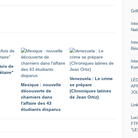
Gril
Inte
Nat
Int
Rés
Int
Avis de
Kom
étaire"
Venezuela : Le crime
LÉO
Mexique : nouvelle
se prépare
APR
découverte de
(Chroniques latines
JOU
charniers dans
de Jean Ortiz)
l'affaire des 43
Lin
étudiants disparus
Luc
FTP
"L