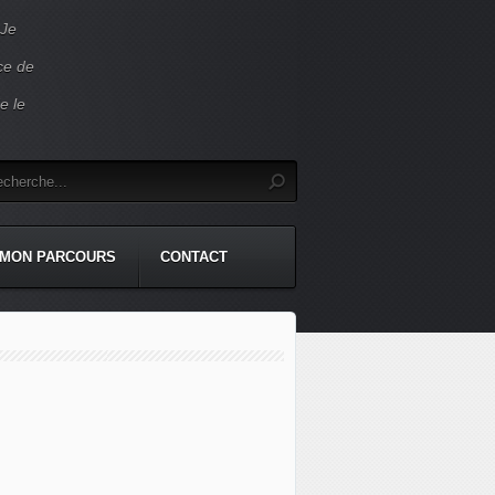
 Je
ace de
e le
MON PARCOURS
CONTACT