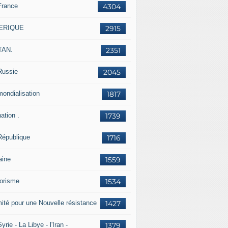
France
4304
ERIQUE
2915
TAN.
2351
Russie
2045
mondialisation
1817
ation .
1739
République
1716
aine
1559
rorisme
1534
ité pour une Nouvelle résistance
1427
yrie - La Libye - l'Iran -
1379