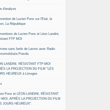
le d'analyse
rvention de Lucien Pons sur l'Etat, la
ion, La République
erventions de Lucien Pons et Léon Landini,
istant FTP MOI
erview sans fards de Lavrov avec Radio
somolskaïa Pravda
N LANDINI, RÉSISTANT FTP-MOI
ÈS LA PROJECTION DU FILM "LES
RS HEUREUX à Limoges.
ks
ien Pons et LÉON LANDINI, RÉSISTANT
-MOI, APRÈS LA PROJECTION DU FILM
ES JOURS HEUREUX".