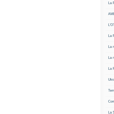
La 
AM
L'O
La 
La 
La n
La 
Ukr
Ter
Com
La S