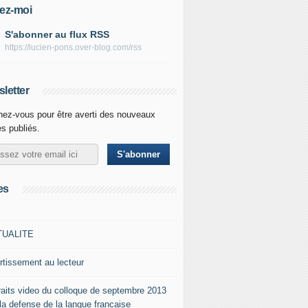
ez-moi
S'abonner au flux RSS
https://lucien-pons.over-blog.com/rss
letter
ez-vous pour être averti des nouveaux
es publiés.
es
TUALITE
rtissement au lecteur
raits video du colloque de septembre 2013
 la defense de la langue francaise