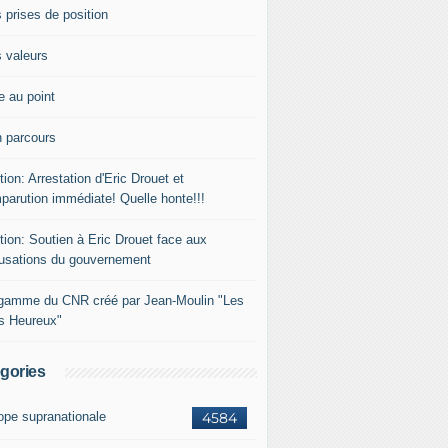
 prises de position
 valeurs
e au point
 parcours
tion: Arrestation d'Eric Drouet et
parution immédiate! Quelle honte!!!
tion: Soutien à Eric Drouet face aux
usations du gouvernement
gamme du CNR créé par Jean-Moulin "Les
rs Heureux"
gories
ope supranationale
4584