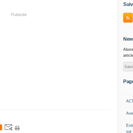
Suiv
Publicité
News
Abonn
articl
Pag
AC
Ave
Ext
sur