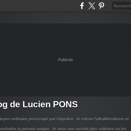
Publicité
og de Lucien PONS
toyen ordinaire préoccupé par l’injustice. Je refuse l'ultralibéralisme et
combattre la pensée unique. Je veux une société plus solidaire où les