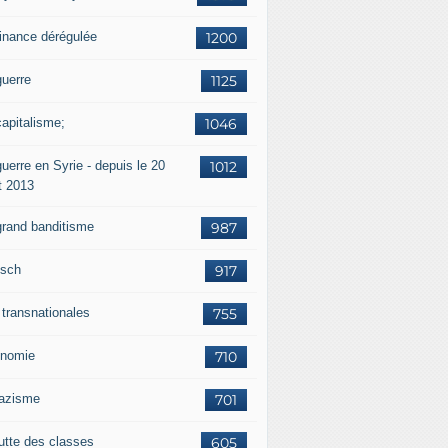
finance dérégulée
1200
guerre
1125
capitalisme;
1046
uerre en Syrie - depuis le 20
1012
t 2013
grand banditisme
987
sch
917
 transnationales
755
nomie
710
nazisme
701
lutte des classes
605