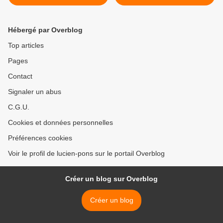
famille Touv depuis l'hôpital
VICTOIRE DU « NON » AU
- Le blog de Lucien PONS
TRAITÉ
CONSTITUTIONNEL
Hébergé par Overblog
EUROPÉEN. Par le
Mouvement politique
Top articles
d’émancipation populaire (
Pages
M’PEP). >
Contact
Signaler un abus
C.G.U.
Cookies et données personnelles
Préférences cookies
Voir le profil de lucien-pons sur le portail Overblog
Créer un blog sur Overblog
Créer un blog