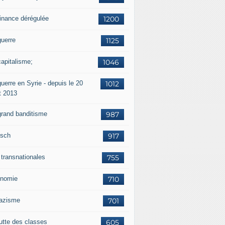
finance dérégulée
1200
guerre
1125
capitalisme;
1046
uerre en Syrie - depuis le 20
1012
t 2013
grand banditisme
987
sch
917
 transnationales
755
nomie
710
nazisme
701
lutte des classes
605