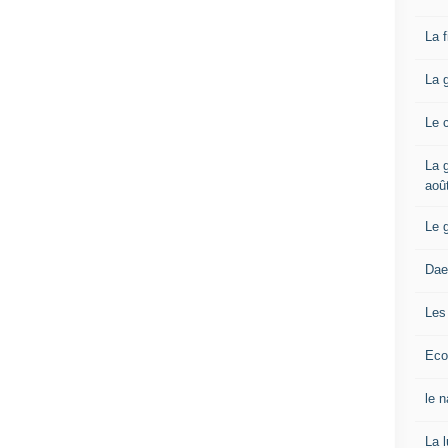
La 
La 
Le 
La g
aoû
Le 
Dae
Les
Eco
le 
La 