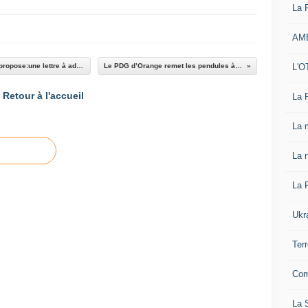
La 
AM
L'O
Le Comité pour une Nouvelle Résistance-CNR propose:une lettre à adresser au président Hollande...
Le PDG d’Orange remet les pendules à l'heure israélienne
Retour à l'accueil
La 
La 
La n
La 
Ukr
Ter
Com
La S