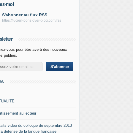
ez-moi
S'abonner au flux RSS
https://lucien-pons.over-blog.com/rss
letter
ez-vous pour être averti des nouveaux
es publiés.
es
TUALITE
rtissement au lecteur
raits video du colloque de septembre 2013
 la defense de la langue francaise