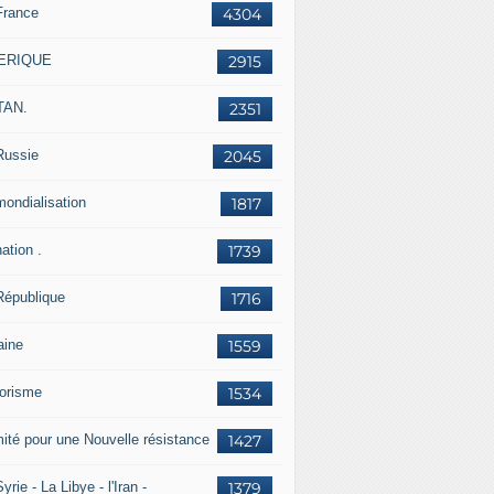
France
4304
ERIQUE
2915
TAN.
2351
Russie
2045
mondialisation
1817
ation .
1739
République
1716
aine
1559
rorisme
1534
ité pour une Nouvelle résistance
1427
yrie - La Libye - l'Iran -
1379