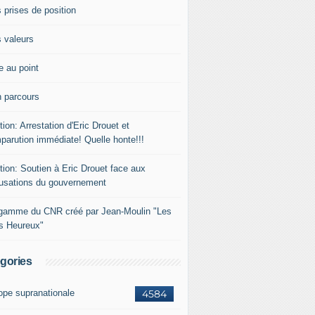
 prises de position
 valeurs
e au point
 parcours
tion: Arrestation d'Eric Drouet et
parution immédiate! Quelle honte!!!
tion: Soutien à Eric Drouet face aux
usations du gouvernement
gamme du CNR créé par Jean-Moulin "Les
rs Heureux"
gories
ope supranationale
4584