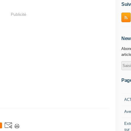
Suiv
Publicité
News
Abonn
articl
Pag
AC
Ave
Ext
sur