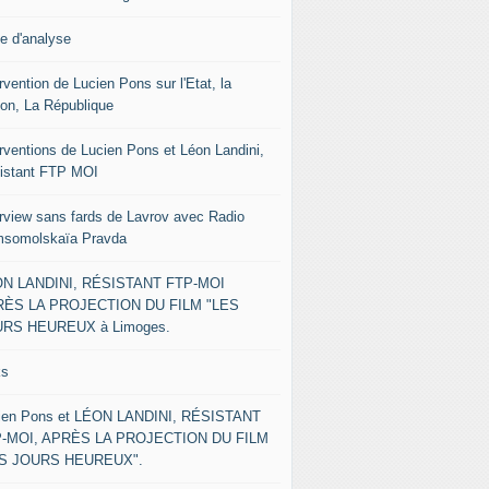
le d'analyse
rvention de Lucien Pons sur l'Etat, la
ion, La République
erventions de Lucien Pons et Léon Landini,
istant FTP MOI
erview sans fards de Lavrov avec Radio
somolskaïa Pravda
N LANDINI, RÉSISTANT FTP-MOI
ÈS LA PROJECTION DU FILM "LES
RS HEUREUX à Limoges.
ks
ien Pons et LÉON LANDINI, RÉSISTANT
-MOI, APRÈS LA PROJECTION DU FILM
ES JOURS HEUREUX".