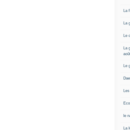
La 
La 
Le 
La g
aoû
Le 
Dae
Les
Eco
le 
La 