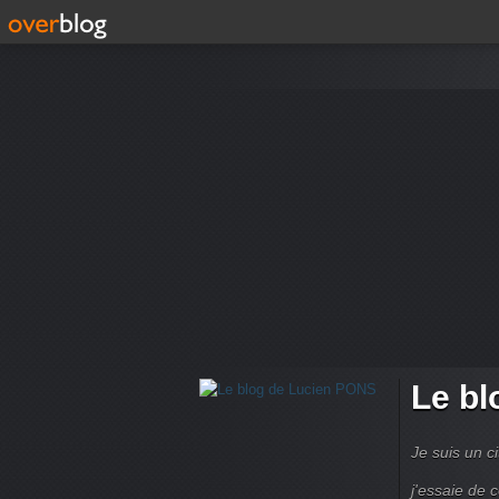
Le bl
Je suis un ci
j'essaie de 