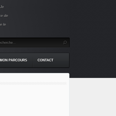
 Je
ace de
e le
MON PARCOURS
CONTACT