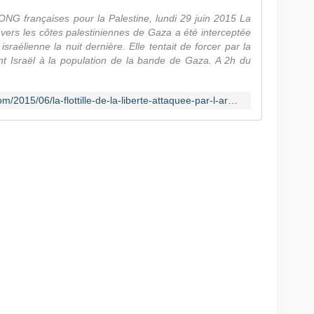
G françaises pour la Palestine, lundi 29 juin 2015 La
ait vers les côtes palestiniennes de Gaza a été interceptée
sraélienne la nuit dernière. Elle tentait de forcer par la
nt Israël à la population de la bande de Gaza. A 2h du
http://cocomagnanville.over-blog.com/2015/06/la-flottille-de-la-liberte-attaquee-par-l-armee-israelienne-en-eaux-internationales.html