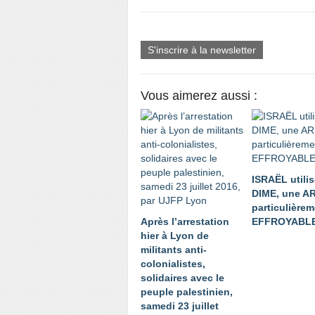
S'inscrire à la newsletter
Vous aimerez aussi :
ISRAËL utilise
DIME, une A
particulière
Après l’arrestation
EFFROYABL
hier à Lyon de
militants anti-
colonialistes,
solidaires avec le
peuple palestinien,
samedi 23 juillet