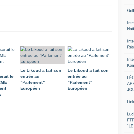
Gril
Inte
Nat
Int
Rés
Int
Kom
Le Likoud a fait son
Le Likoud a fait son
rait le
entrée au
entrée au
LÉO
RME
“Parlement”
“Parlement”
APR
ment
Européen
Européen
JOU
E
Lin
Luc
FTP
"L