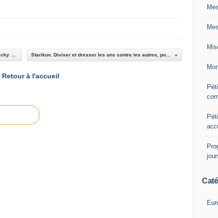
Mes
Mes
Mis
Un coup d’État financier contre Athènes, par Vicky Skoumbi.
Starikov. Diviser et dresser les uns contre les autres, pour régner.
Mon
Retour à l'accueil
Péti
com
Péti
acc
Pro
jou
Caté
Eur