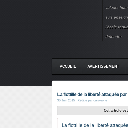
valeurs huma
suis enseigna
l’école répu
défendre
ACCUEIL
AVERTISSEMENT
La flottille de la liberté attaquée p
30 Juin 2015
, Rédigé par caroleone
Cet article e
La flottille de la liberté attaq