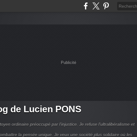
Publicité
og de Lucien PONS
toyen ordinaire préoccupé par l’injustice. Je refuse l'ultralibéralisme et
combattre la pensée unique. Je veux une société plus solidaire où les