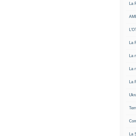
La 
AM
L'O
La 
La 
La n
La 
Ukr
Ter
Com
La S