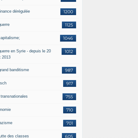
finance dérégulée
1200
guerre
1125
capitalisme;
1046
uerre en Syrie - depuis le 20
1012
t 2013
grand banditisme
987
sch
917
 transnationales
755
nomie
710
nazisme
701
lutte des classes
605