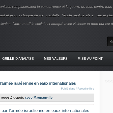
nistes remplaceraient la concurrence et la guerre de tous contre tous
nt et je suis choqué de voir s’installer l’école néolibérale en lieu et pl
blicaine. Notre modèle social est attaqué avec violence et mon but est d
GRILLE D'ANALYSE
MES VALEURS
MISE AU POINT
ar l’armée israélienne en eaux internationales
Publié dans
#Palestine libre
st reposté depuis
coco Magnanville
.
uée par l’armée israélienne en eaux internationales