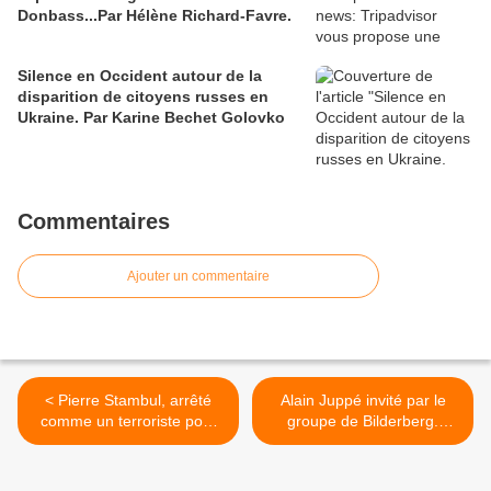
Donbass...Par Hélène Richard-Favre.
Silence en Occident autour de la
disparition de citoyens russes en
Ukraine. Par Karine Bechet Golovko
Commentaires
Ajouter un commentaire
< Pierre Stambul, arrêté
Alain Juppé invité par le
comme un terroriste pour
groupe de Bilderberg.
ses prises de position
L'oligarchie mondiale a-t-
elle fait son choix du futur
président de la République