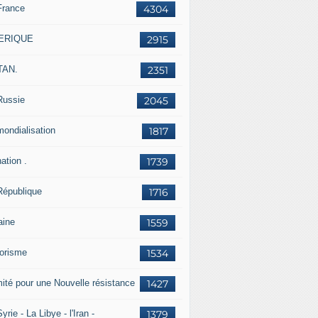
France
4304
ERIQUE
2915
TAN.
2351
Russie
2045
mondialisation
1817
ation .
1739
République
1716
aine
1559
rorisme
1534
ité pour une Nouvelle résistance
1427
yrie - La Libye - l'Iran -
1379