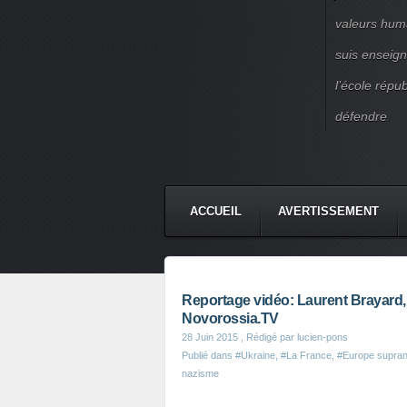
valeurs huma
suis enseigna
l’école répu
défendre
ACCUEIL
AVERTISSEMENT
Reportage vidéo: Laurent Brayard, 
Novorossia.TV
28 Juin 2015
, Rédigé par lucien-pons
Publié dans
#Ukraine
,
#La France
,
#Europe supran
nazisme