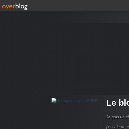
Le bl
Je suis un ci
j'essaie de 