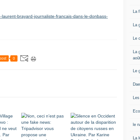
La 
o-laurent-brayard-journaliste-francais-dans-le-donbass-
La 
Le 
La g
aoû
post
0
Le 
Dae
Les
Eco
le 
La 