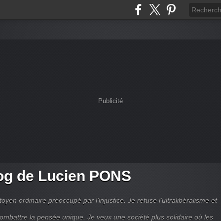
Publicité
og de Lucien PONS
toyen ordinaire préoccupé par l’injustice. Je refuse l'ultralibéralisme et
combattre la pensée unique. Je veux une société plus solidaire où les