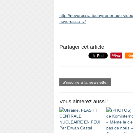
http://novorossia.today/reportage-vide
novorossia-tv/
Partager cet article
Re
S'inscrire à la newsletter
Vous aimerez aussi :