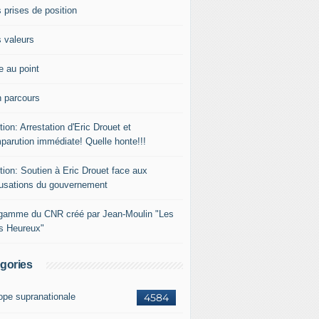
 prises de position
 valeurs
e au point
 parcours
tion: Arrestation d'Eric Drouet et
parution immédiate! Quelle honte!!!
tion: Soutien à Eric Drouet face aux
usations du gouvernement
gamme du CNR créé par Jean-Moulin "Les
rs Heureux"
gories
ope supranationale
4584