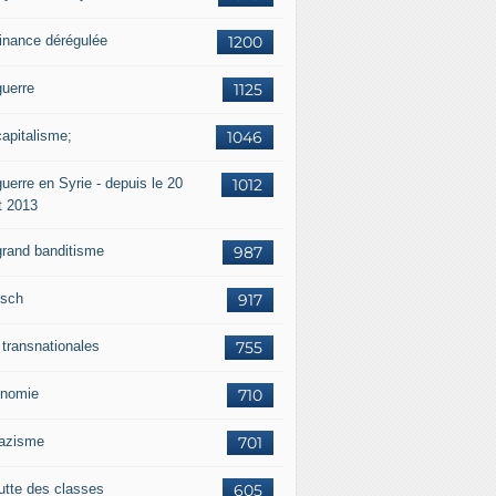
finance dérégulée
1200
guerre
1125
capitalisme;
1046
uerre en Syrie - depuis le 20
1012
t 2013
grand banditisme
987
sch
917
 transnationales
755
nomie
710
nazisme
701
lutte des classes
605