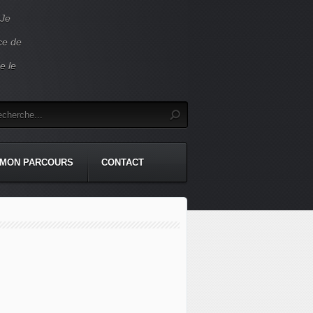
 Je
ace de
e le
MON PARCOURS
CONTACT