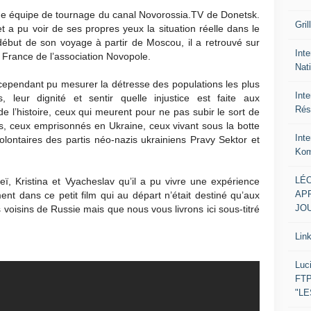
 une équipe de tournage du canal Novorossia.TV de Donetsk.
Gril
 et a pu voir de ses propres yeux la situation réelle dans le
but de son voyage à partir de Moscou, il a retrouvé sur
Inte
n France de l’association Novopole.
Nat
a cependant pu mesurer la détresse des populations les plus
Int
 leur dignité et sentir quelle injustice est faite aux
Rés
e l’histoire, ceux qui meurent pour ne pas subir le sort de
ts, ceux emprisonnés en Ukraine, ceux vivant sous la botte
Int
olontaires des partis néo-nazis ukrainiens Pravy Sektor et
Kom
LÉO
, Kristina et Vyacheslav qu’il a pu vivre une expérience
APR
ent dans ce petit film qui au départ n’était destiné qu’aux
JOU
voisins de Russie mais que nous vous livrons ici sous-titré
Lin
Luc
FTP
"L