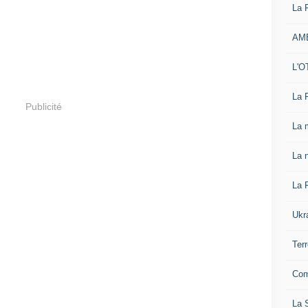
La 
AM
L'O
La 
Publicité
La 
La n
La 
Ukr
Ter
Com
La S