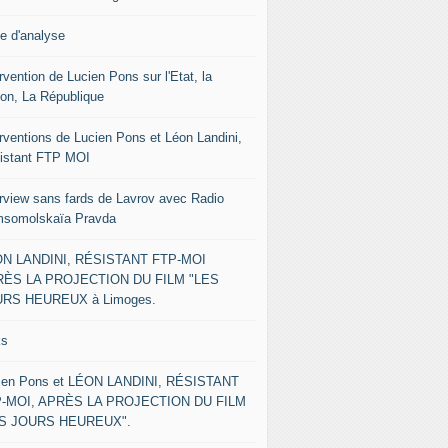
le d'analyse
rvention de Lucien Pons sur l'Etat, la
ion, La République
erventions de Lucien Pons et Léon Landini,
istant FTP MOI
erview sans fards de Lavrov avec Radio
somolskaïa Pravda
N LANDINI, RÉSISTANT FTP-MOI
ÈS LA PROJECTION DU FILM "LES
RS HEUREUX à Limoges.
ks
ien Pons et LÉON LANDINI, RÉSISTANT
-MOI, APRÈS LA PROJECTION DU FILM
ES JOURS HEUREUX".