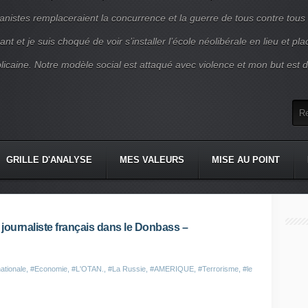
nistes remplaceraient la concurrence et la guerre de tous contre tous
nt et je suis choqué de voir s’installer l’école néolibérale en lieu et pl
blicaine. Notre modèle social est attaqué avec violence et mon but est d
GRILLE D'ANALYSE
MES VALEURS
MISE AU POINT
journaliste français dans le Donbass –
ationale
,
#Economie
,
#L'OTAN.
,
#La Russie
,
#AMERIQUE
,
#Terrorisme
,
#le