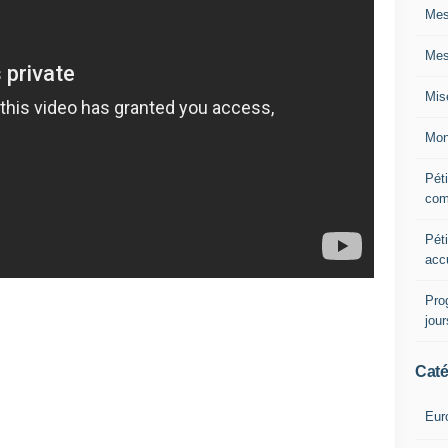
Mes
Mes
Mis
Mon
Péti
com
Péti
acc
Pro
jou
Caté
Eur