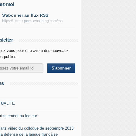
ez-moi
S'abonner au flux RSS
https://lucien-pons.over-blog.com/rss
letter
ez-vous pour être averti des nouveaux
es publiés.
es
TUALITE
rtissement au lecteur
raits video du colloque de septembre 2013
 la defense de la langue francaise