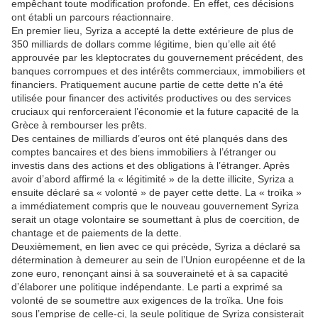
empêchant toute modification profonde. En effet, ces décisions
ont établi un parcours réactionnaire.
En premier lieu, Syriza a accepté la dette extérieure de plus de
350 milliards de dollars comme légitime, bien qu’elle ait été
approuvée par les kleptocrates du gouvernement précédent, des
banques corrompues et des intérêts commerciaux, immobiliers et
financiers. Pratiquement aucune partie de cette dette n’a été
utilisée pour financer des activités productives ou des services
cruciaux qui renforceraient l’économie et la future capacité de la
Grèce à rembourser les prêts.
Des centaines de milliards d’euros ont été planqués dans des
comptes bancaires et des biens immobiliers à l’étranger ou
investis dans des actions et des obligations à l’étranger. Après
avoir d’abord affirmé la « légitimité » de la dette illicite, Syriza a
ensuite déclaré sa « volonté » de payer cette dette. La « troïka »
a immédiatement compris que le nouveau gouvernement Syriza
serait un otage volontaire se soumettant à plus de coercition, de
chantage et de paiements de la dette.
Deuxièmement, en lien avec ce qui précède, Syriza a déclaré sa
détermination à demeurer au sein de l’Union européenne et de la
zone euro, renonçant ainsi à sa souveraineté et à sa capacité
d’élaborer une politique indépendante. Le parti a exprimé sa
volonté de se soumettre aux exigences de la troïka. Une fois
sous l’emprise de celle-ci, la seule politique de Syriza consisterait