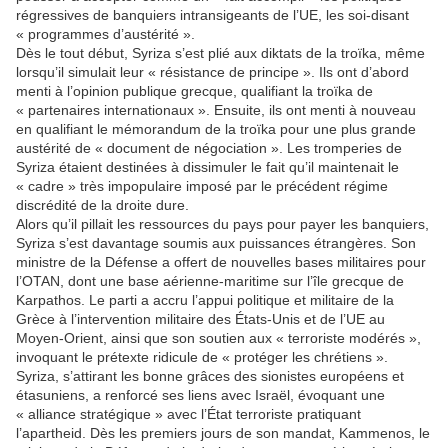
régressives de banquiers intransigeants de l’UE, les soi-disant
« programmes d’austérité ».
Dès le tout début, Syriza s’est plié aux diktats de la troïka, même
lorsqu’il simulait leur « résistance de principe ». Ils ont d’abord
menti à l’opinion publique grecque, qualifiant la troïka de
« partenaires internationaux ». Ensuite, ils ont menti à nouveau
en qualifiant le mémorandum de la troïka pour une plus grande
austérité de « document de négociation ». Les tromperies de
Syriza étaient destinées à dissimuler le fait qu’il maintenait le
« cadre » très impopulaire imposé par le précédent régime
discrédité de la droite dure.
Alors qu’il pillait les ressources du pays pour payer les banquiers,
Syriza s’est davantage soumis aux puissances étrangères. Son
ministre de la Défense a offert de nouvelles bases militaires pour
l’OTAN, dont une base aérienne-maritime sur l’île grecque de
Karpathos. Le parti a accru l’appui politique et militaire de la
Grèce à l’intervention militaire des États-Unis et de l’UE au
Moyen-Orient, ainsi que son soutien aux « terroriste modérés »,
invoquant le prétexte ridicule de « protéger les chrétiens ».
Syriza, s’attirant les bonne grâces des sionistes européens et
étasuniens, a renforcé ses liens avec Israël, évoquant une
« alliance stratégique » avec l’État terroriste pratiquant
l’apartheid. Dès les premiers jours de son mandat, Kammenos, le