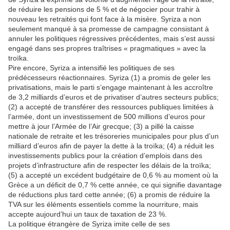
de réduire les pensions de 5 % et de négocier pour trahir à
nouveau les retraités qui font face à la misère. Syriza a non
seulement manqué à sa promesse de campagne consistant à
annuler les politiques régressives précédentes, mais s’est aussi
engagé dans ses propres traîtrises « pragmatiques » avec la
troïka.
Pire encore, Syriza a intensifié les politiques de ses
prédécesseurs réactionnaires. Syriza (1) a promis de geler les
privatisations, mais le parti s’engage maintenant à les accroître
de 3,2 milliards d’euros et de privatiser d’autres secteurs publics;
(2) a accepté de transférer des ressources publiques limitées à
l’armée, dont un investissement de 500 millions d’euros pour
mettre à jour l’Armée de l’Air grecque; (3) a pillé la caisse
nationale de retraite et les trésoreries municipales pour plus d’un
milliard d’euros afin de payer la dette à la troïka; (4) a réduit les
investissements publics pour la création d’emplois dans des
projets d’infrastructure afin de respecter les délais de la troïka;
(5) a accepté un excédent budgétaire de 0,6 % au moment où la
Grèce a un déficit de 0,7 % cette année, ce qui signifie davantage
de réductions plus tard cette année; (6) a promis de réduire la
TVA sur les éléments essentiels comme la nourriture, mais
accepte aujourd’hui un taux de taxation de 23 %.
La politique étrangère de Syriza imite celle de ses