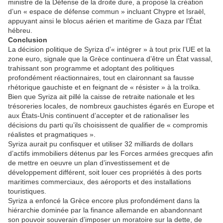
ministre de la Défense de la droite dure, a proposé la création
d’un « espace de défense commun » incluant Chypre et Israël,
appuyant ainsi le blocus aérien et maritime de Gaza par l’État
hébreu.
Conclusion
La décision politique de Syriza d’« intégrer » à tout prix l’UE et la
zone euro, signale que la Grèce continuera d’être un État vassal,
trahissant son programme et adoptant des politiques
profondément réactionnaires, tout en claironnant sa fausse
rhétorique gauchiste et en feignant de « résister » à la troïka.
Bien que Syriza ait pillé la caisse de retraite nationale et les
trésoreries locales, de nombreux gauchistes égarés en Europe et
aux États-Unis continuent d’accepter et de rationaliser les
décisions du parti qu’ils choisissent de qualifier de « compromis
réalistes et pragmatiques ».
Syriza aurait pu confisquer et utiliser 32 milliards de dollars
d’actifs immobiliers détenus par les Forces armées grecques afin
de mettre en oeuvre un plan d’investissement et de
développement différent, soit louer ces propriétés à des ports
maritimes commerciaux, des aéroports et des installations
touristiques.
Syriza a enfoncé la Grèce encore plus profondément dans la
hiérarchie dominée par la finance allemande en abandonnant
son pouvoir souverain d’imposer un moratoire sur la dette, de