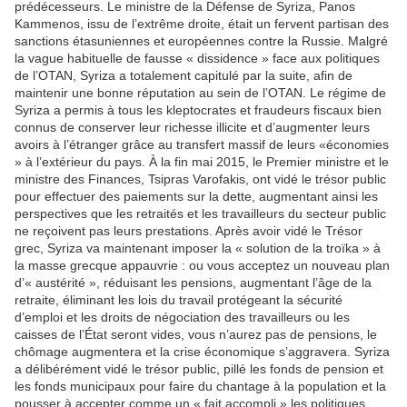
prédécesseurs. Le ministre de la Défense de Syriza, Panos
Kammenos, issu de l’extrême droite, était un fervent partisan des
sanctions étasuniennes et européennes contre la Russie. Malgré
la vague habituelle de fausse « dissidence » face aux politiques
de l’OTAN, Syriza a totalement capitulé par la suite, afin de
maintenir une bonne réputation au sein de l’OTAN. Le régime de
Syriza a permis à tous les kleptocrates et fraudeurs fiscaux bien
connus de conserver leur richesse illicite et d’augmenter leurs
avoirs à l’étranger grâce au transfert massif de leurs «économies
» à l’extérieur du pays. À la fin mai 2015, le Premier ministre et le
ministre des Finances, Tsipras Varofakis, ont vidé le trésor public
pour effectuer des paiements sur la dette, augmentant ainsi les
perspectives que les retraités et les travailleurs du secteur public
ne reçoivent pas leurs prestations. Après avoir vidé le Trésor
grec, Syriza va maintenant imposer la « solution de la troïka » à
la masse grecque appauvrie : ou vous acceptez un nouveau plan
d’« austérité », réduisant les pensions, augmentant l’âge de la
retraite, éliminant les lois du travail protégeant la sécurité
d’emploi et les droits de négociation des travailleurs ou les
caisses de l’État seront vides, vous n’aurez pas de pensions, le
chômage augmentera et la crise économique s’aggravera. Syriza
a délibérément vidé le trésor public, pillé les fonds de pension et
les fonds municipaux pour faire du chantage à la population et la
pousser à accepter comme un « fait accompli » les politiques