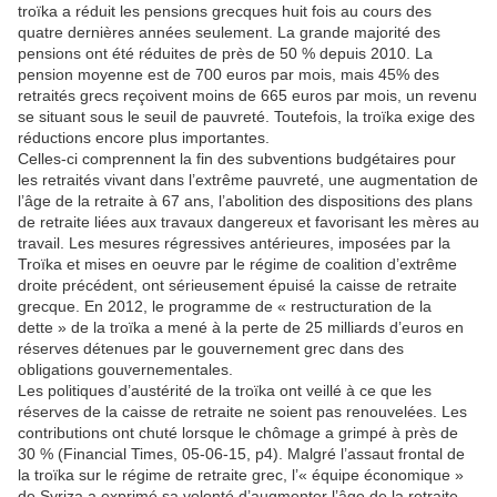
troïka a réduit les pensions grecques huit fois au cours des
quatre dernières années seulement. La grande majorité des
pensions ont été réduites de près de 50 % depuis 2010. La
pension moyenne est de 700 euros par mois, mais 45% des
retraités grecs reçoivent moins de 665 euros par mois, un revenu
se situant sous le seuil de pauvreté. Toutefois, la troïka exige des
réductions encore plus importantes.
Celles-ci comprennent la fin des subventions budgétaires pour
les retraités vivant dans l’extrême pauvreté, une augmentation de
l’âge de la retraite à 67 ans, l’abolition des dispositions des plans
de retraite liées aux travaux dangereux et favorisant les mères au
travail. Les mesures régressives antérieures, imposées par la
Troïka et mises en oeuvre par le régime de coalition d’extrême
droite précédent, ont sérieusement épuisé la caisse de retraite
grecque. En 2012, le programme de « restructuration de la
dette » de la troïka a mené à la perte de 25 milliards d’euros en
réserves détenues par le gouvernement grec dans des
obligations gouvernementales.
Les politiques d’austérité de la troïka ont veillé à ce que les
réserves de la caisse de retraite ne soient pas renouvelées. Les
contributions ont chuté lorsque le chômage a grimpé à près de
30 % (Financial Times, 05-06-15, p4). Malgré l’assaut frontal de
la troïka sur le régime de retraite grec, l’« équipe économique »
de Syriza a exprimé sa volonté d’augmenter l’âge de la retraite,