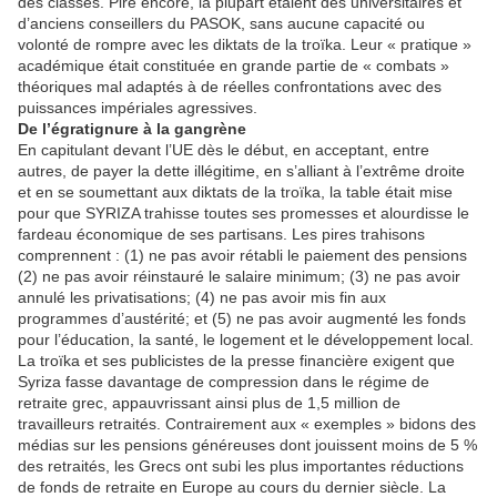
des classes. Pire encore, la plupart étaient des universitaires et
d’anciens conseillers du PASOK, sans aucune capacité ou
volonté de rompre avec les diktats de la troïka. Leur « pratique »
académique était constituée en grande partie de « combats »
théoriques mal adaptés à de réelles confrontations avec des
puissances impériales agressives.
De l’égratignure à la gangrène
En capitulant devant l’UE dès le début, en acceptant, entre
autres, de payer la dette illégitime, en s’alliant à l’extrême droite
et en se soumettant aux diktats de la troïka, la table était mise
pour que SYRIZA trahisse toutes ses promesses et alourdisse le
fardeau économique de ses partisans. Les pires trahisons
comprennent : (1) ne pas avoir rétabli le paiement des pensions
(2) ne pas avoir réinstauré le salaire minimum; (3) ne pas avoir
annulé les privatisations; (4) ne pas avoir mis fin aux
programmes d’austérité; et (5) ne pas avoir augmenté les fonds
pour l’éducation, la santé, le logement et le développement local.
La troïka et ses publicistes de la presse financière exigent que
Syriza fasse davantage de compression dans le régime de
retraite grec, appauvrissant ainsi plus de 1,5 million de
travailleurs retraités. Contrairement aux « exemples » bidons des
médias sur les pensions généreuses dont jouissent moins de 5 %
des retraités, les Grecs ont subi les plus importantes réductions
de fonds de retraite en Europe au cours du dernier siècle. La