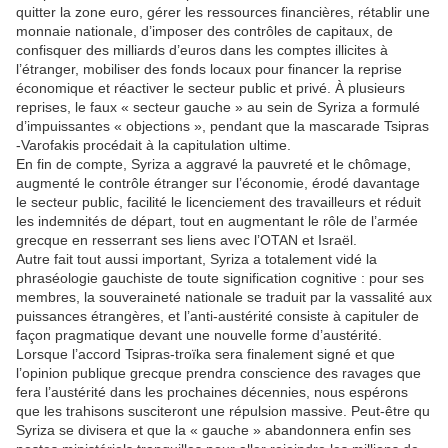
quitter la zone euro, gérer les ressources financières, rétablir une
monnaie nationale, d’imposer des contrôles de capitaux, de
confisquer des milliards d’euros dans les comptes illicites à
l’étranger, mobiliser des fonds locaux pour financer la reprise
économique et réactiver le secteur public et privé. À plusieurs
reprises, le faux « secteur gauche » au sein de Syriza a formulé
d’impuissantes « objections », pendant que la mascarade Tsipras
-Varofakis procédait à la capitulation ultime.
En fin de compte, Syriza a aggravé la pauvreté et le chômage,
augmenté le contrôle étranger sur l’économie, érodé davantage
le secteur public, facilité le licenciement des travailleurs et réduit
les indemnités de départ, tout en augmentant le rôle de l’armée
grecque en resserrant ses liens avec l’OTAN et Israël.
Autre fait tout aussi important, Syriza a totalement vidé la
phraséologie gauchiste de toute signification cognitive : pour ses
membres, la souveraineté nationale se traduit par la vassalité aux
puissances étrangères, et l’anti-austérité consiste à capituler de
façon pragmatique devant une nouvelle forme d’austérité.
Lorsque l’accord Tsipras-troïka sera finalement signé et que
l’opinion publique grecque prendra conscience des ravages que
fera l’austérité dans les prochaines décennies, nous espérons
que les trahisons susciteront une répulsion massive. Peut-être qu
Syriza se divisera et que la « gauche » abandonnera enfin ses