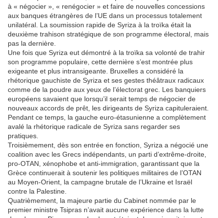
à « négocier », « renégocier » et faire de nouvelles concessions
aux banques étrangères de l’UE dans un processus totalement
unilatéral. La soumission rapide de Syriza à la troïka était la
deuxième trahison stratégique de son programme électoral, mais
pas la dernière.
Une fois que Syriza eut démontré à la troïka sa volonté de trahir
son programme populaire, cette dernière s’est montrée plus
exigeante et plus intransigeante. Bruxelles a considéré la
rhétorique gauchiste de Syriza et ses gestes théâtraux radicaux
comme de la poudre aux yeux de l’électorat grec. Les banquiers
européens savaient que lorsqu’il serait temps de négocier de
nouveaux accords de prêt, les dirigeants de Syriza capituleraient.
Pendant ce temps, la gauche euro-étasunienne a complètement
avalé la rhétorique radicale de Syriza sans regarder ses
pratiques.
Troisièmement, dès son entrée en fonction, Syriza a négocié une
coalition avec les Grecs indépendants, un parti d’extrême-droite,
pro-OTAN, xénophobe et anti-immigration, garantissant que la
Grèce continuerait à soutenir les politiques militaires de l’OTAN
au Moyen-Orient, la campagne brutale de l’Ukraine et Israël
contre la Palestine.
Quatrièmement, la majeure partie du Cabinet nommée par le
premier ministre Tsipras n’avait aucune expérience dans la lutte