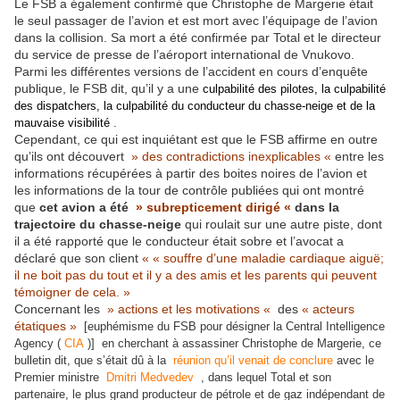
Le FSB a également confirmé que Christophe de Margerie était
le seul passager de l’avion et est mort avec l’équipage de l’avion
dans la collision. Sa mort a été confirmée par Total et le directeur
du service de presse de l’aéroport international de Vnukovo.
Parmi les différentes versions de l’accident en cours d’enquête
publique, le FSB dit, qu’il y a une
culpabilité des pilotes, la culpabilité
des dispatchers, la culpabilité du conducteur du chasse-neige et de la
mauvaise visibilité
.
Cependant, ce qui est inquiétant est que le FSB affirme en outre
qu’ils ont découvert
» des contradictions inexplicables «
entre les
informations récupérées à partir des boites noires de l’avion et
les informations de la tour de contrôle publiées qui ont montré
que
cet avion a été
» subrepticement dirigé «
dans la
trajectoire du chasse-neige
qui roulait sur ​​une autre piste, dont
il a été rapporté que le conducteur était sobre et l’avocat a
déclaré que son client
« « souffre d’une maladie cardiaque aiguë;
il ne boit pas du tout et il y a des amis et les parents qui peuvent
témoigner de cela. »
Concernant les
» actions et les motivations «
des
« acteurs
étatiques »
[euphémisme du FSB pour désigner la Central Intelligence
Agency (
CIA
)]
en cherchant à assassiner Christophe de Margerie, ce
bulletin dit, que s’était dû à la
réunion qu’il venait de conclure
avec le
Premier ministre
Dmitri Medvedev
, dans lequel Total et son
partenaire, le plus grand producteur de pétrole et de gaz indépendant de