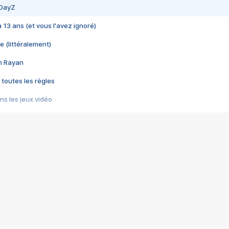
 DayZ
 a 13 ans (et vous l'avez ignoré)
e (littéralement)
im Rayan
 toutes les règles
s les jeux vidéo
us choquant de Rockstar ? - Le scandale BULLY
e plus moche de Steam
du RÊVE tourne au CAUCHEMAR
pendant 8 heures
it… à tort
umiliés par un jeu vidéo
ire - Final Fantasy 8