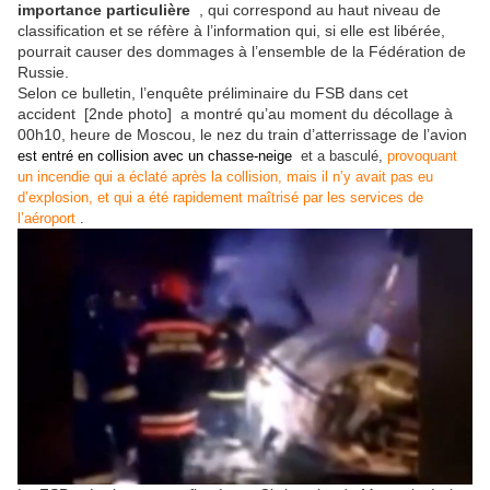
importance particulière
, qui correspond au haut niveau de
classification et se réfère à l’information qui, si elle est libérée,
pourrait causer des dommages à l’ensemble de la Fédération de
Russie.
Selon ce bulletin, l’enquête préliminaire du FSB dans cet
accident [2nde photo] a montré qu’au moment du décollage à
00h10, heure de Moscou, le nez du train d’atterrissage de l’avion
est entré en collision avec un chasse-neige
et a basculé,
provoquant
un incendie qui a éclaté après la collision, mais il n’y avait pas eu
d’explosion, et qui a été rapidement maîtrisé par les services de
l’aéroport
.