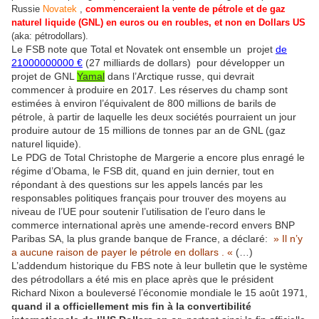
Russie
Novatek
,
commenceraient la vente de pétrole et de gaz
naturel liquide (GNL) en euros ou en roubles, et non en Dollars US
(aka: pétrodollars).
Le FSB note que Total et Novatek ont ensemble un projet
de
21000000000 €
(27 milliards de dollars) pour développer un
projet de GNL
Yamal
dans l’Arctique russe, qui devrait
commencer à produire en 2017. Les réserves du champ sont
estimées à environ l’équivalent de 800 millions de barils de
pétrole, à partir de laquelle les deux sociétés pourraient un jour
produire autour de 15 millions de tonnes par an de GNL (gaz
naturel liquide).
Le PDG de Total Christophe de Margerie a encore plus enragé le
régime d’Obama, le FSB dit, quand en juin dernier, tout en
répondant à des questions sur les appels lancés par les
responsables politiques français pour trouver des moyens au
niveau de l’UE pour soutenir l’utilisation de l’euro dans le
commerce international après une amende-record envers BNP
Paribas SA, la plus grande banque de France, a déclaré:
» Il n’y
a aucune raison de payer le pétrole en dollars . «
(…)
L’addendum historique du FBS note à leur bulletin que le système
des pétrodollars a été mis en place après que le président
Richard Nixon a bouleversé l’économie mondiale le 15 août 1971,
quand il a officiellement mis fin à la convertibilité