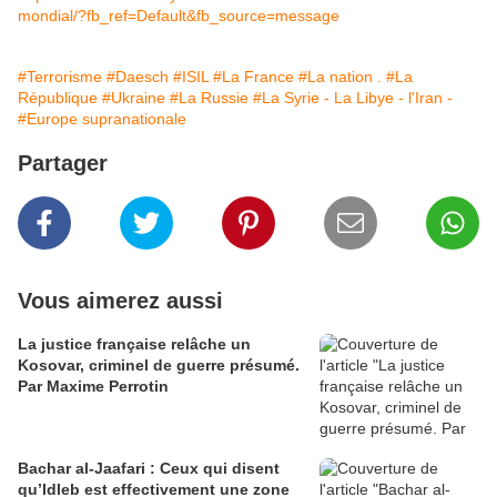
mondial/?fb_ref=Default&fb_source=message
#Terrorisme
#Daesch
#ISIL
#La France
#La nation .
#La
République
#Ukraine
#La Russie
#La Syrie - La Libye - l'Iran -
#Europe supranationale
Partager
Vous aimerez aussi
La justice française relâche un
Kosovar, criminel de guerre présumé.
Par Maxime Perrotin
Bachar al-Jaafari : Ceux qui disent
qu’Idleb est effectivement une zone