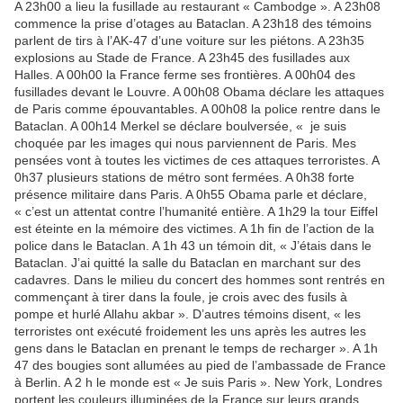
A 23h00 a lieu la fusillade au restaurant « Cambodge ». A 23h08
commence la prise d’otages au Bataclan. A 23h18 des témoins
parlent de tirs à l’AK-47 d’une voiture sur les piétons. A 23h35
explosions au Stade de France. A 23h45 des fusillades aux
Halles. A 00h00 la France ferme ses frontières. A 00h04 des
fusillades devant le Louvre. A 00h08 Obama déclare les attaques
de Paris comme épouvantables. A 00h08 la police rentre dans le
Bataclan. A 00h14 Merkel se déclare boulversée, « je suis
choquée par les images qui nous parviennent de Paris. Mes
pensées vont à toutes les victimes de ces attaques terroristes. A
0h37 plusieurs stations de métro sont fermées. A 0h38 forte
présence militaire dans Paris. A 0h55 Obama parle et déclare,
« c’est un attentat contre l’humanité entière. A 1h29 la tour Eiffel
est éteinte en la mémoire des victimes. A 1h fin de l’action de la
police dans le Bataclan. A 1h 43 un témoin dit, « J’étais dans le
Bataclan. J’ai quitté la salle du Bataclan en marchant sur des
cadavres. Dans le milieu du concert des hommes sont rentrés en
commençant à tirer dans la foule, je crois avec des fusils à
pompe et hurlé Allahu akbar ». D’autres témoins disent, « les
terroristes ont exécuté froidement les uns après les autres les
gens dans le Bataclan en prenant le temps de recharger ». A 1h
47 des bougies sont allumées au pied de l’ambassade de France
à Berlin. A 2 h le monde est « Je suis Paris ». New York, Londres
portent les couleurs illuminées de la France sur leurs grands