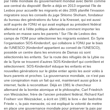
par l’élite mondiale du gouvernement mondial avec Berlin comme
axe central du dispositif. Berlin a déjà en 2013 organisé l’île de
Lesbos pour accueillir les migrants et dès 2005 planifié l’invasion
migratoire sous les conseils du juge Shlomo Shoham, fondateur
du bureau des générations du futur à la Knesset, qui est aussi
actif auprès de l’ONU et qui avait expliqué au président fédéral
allemand et à l’élite politique allemande comment importer les
enfants en masse sans les parents ! Sur l’île de Lesbos des
camps de l’IOM pour sélectionner les migrants existent. En Syrie
l’organisation SOS-Kinderdorf, qui collabore à l’ONU par le biais
de l’UNESCO (Kinderdorf appartient au conseil de l’UNESCO),
possède un centre dans les environs de Damas où sont
sélectionnés les enfants. Sur la route des réfugiés de la Lybie ou
de la Syrie se trouvent d’autres SOS-Kinderdorf qui contrôlent et
sélectionnent. SOS-Kinderdorf éduque les enfants et les
nouvelles générations sur le globe entier après les avoir volés à
leurs parents et proches. La gouvernance mondiale, ce n’est pas
une conspiration mais un fait qui est, maintenant aussi grâce à
internet, facile à reconstituer. Déjà en 1981 le chercheur
allemand de la bombe atomique et le philosophe, Carl Friedrich
von Weizsäcker, frère de l’ancien président fédéral, Richard Karl
Freiherr von Weizsäcker, a écrit en 1981 le livre « der bedrohte
Friede », la paix menacée, où est expliqué la volonté de mettre
en place une gouvernance mondiale pour préserver la paix par