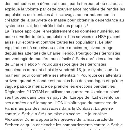
des méthodes non démocratiques, par la terreur, et où est aussi
expliqué la volonté par cette gouvernance mondiale de rendre les
populations occidentales à l’esclavagisme par notamment la
création de la pauvreté de masse pour obtenir la dépendance au
système social, le contrôle total des peuples !
La France applique l’enregistrement des données numériques
pour surveiller toute la population. Les services du NSA placent
aussi sur écoute et contrôle toutes les populations. Le plan
Vigipirate est à son niveau d’alerte maximum, niveau rouge,
depuis les attentats de Charlie Hebdo. Pourquoi des terroristes
peuvent agir de manière aussi facile à Paris après les attentats
de Charlie Hebdo ? Pourquoi est-ce que des terroristes
musulmans auraient choisi le vendredi 13, jour symbolique du
malheur, pour commettre ses attentats ? Pourquoi ces attentats
arrivent quand Hollande est au plus bas des sondages et qu’une
vague patriote menace de prendre les élections pendant les
Régionales ? L’OTAN en utilisant sa guerre en Ukraine a placé
ses troupes dans tous les pays de l’Europe de l’Est et renforcé
ses armées en Allemagne. L’ONU s’offusque du massacre de
Paris mais pas des massacres dans le Donbass. La guerre
contre la Serbie a été une mise en scène. Le journaliste
Alexander Dorin a apporté les preuves de la mascarade de
Srebrenica qui a enclenché les bombardements contre la Serbie