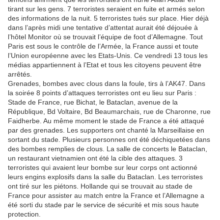
tirant sur les gens. 7 terroristes seraient en fuite et armés selon
des informations de la nuit. 5 terroristes tués sur place. Hier déjà
dans l’après midi une tentative d’attentat aurait été déjouée à
l’hôtel Monitor où se trouvait l’équipe de foot d’Allemagne. Tout
Paris est sous le contrôle de l’Armée, la France aussi et toute
l’Union européenne avec les Etats-Unis. Ce vendredi 13 tous les
médias appartiennent à l’Etat et tous les citoyens peuvent être
arrêtés.
Grenades, bombes avec clous dans la foule, tirs à l’AK47. Dans
la soirée 8 points d’attaques terroristes ont eu lieu sur Paris :
Stade de France, rue Bichat, le Bataclan, avenue de la
République, Bd Voltaire, Bd Beaumarchais, rue de Charonne, rue
Faidherbe. Au même moment le stade de France a été attaqué
par des grenades. Les supporters ont chanté la Marseillaise en
sortant du stade. Plusieurs personnes ont été déchiquetées dans
des bombes remplies de clous. La salle de concerts le Bataclan,
un restaurant vietnamien ont été la cible des attaques. 3
terroristes qui avaient leur bombe sur leur corps ont actionné
leurs engins explosifs dans la salle du Bataclan. Les terroristes
ont tiré sur les piétons. Hollande qui se trouvait au stade de
France pour assister au match entre la France et l’Allemagne a
été sorti du stade par le service de sécurité et mis sous haute
protection.