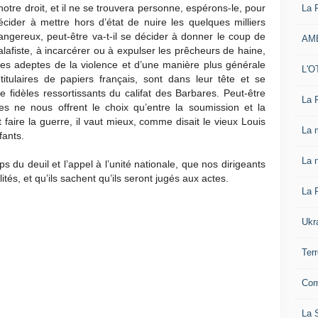
 notre droit, et il ne se trouvera personne, espérons-le, pour
La 
décider à mettre hors d’état de nuire les quelques milliers
angereux, peut-être va-t-il se décider à donner le coup de
AM
alafiste, à incarcérer ou à expulser les prêcheurs de haine,
les adeptes de la violence et d’une manière plus générale
L'O
itulaires de papiers français, sont dans leur tête et se
fidèles ressortissants du califat des Barbares. Peut-être
La 
tes ne nous offrent le choix qu’entre la soumission et la
ut faire la guerre, il vaut mieux, comme disait le vieux Louis
La 
fants.
La n
 du deuil et l’appel à l’unité nationale, que nos dirigeants
és, et qu’ils sachent qu’ils seront jugés aux actes.
La 
Ukr
Ter
Com
La S