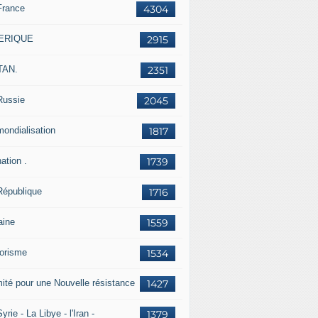
France
4304
ERIQUE
2915
TAN.
2351
Russie
2045
mondialisation
1817
ation .
1739
République
1716
aine
1559
rorisme
1534
ité pour une Nouvelle résistance
1427
yrie - La Libye - l'Iran -
1379