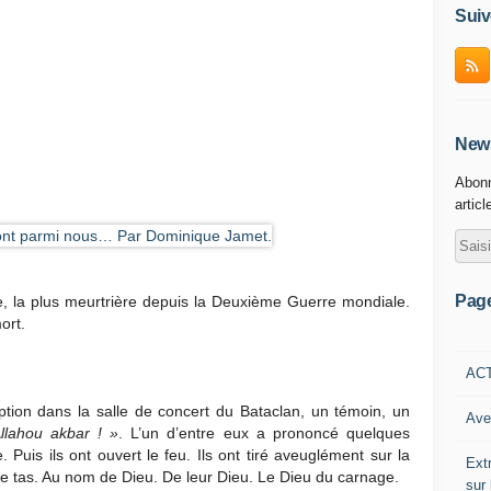
Suiv
News
Abonn
articl
Pag
te, la plus meurtrière depuis la Deuxième Guerre mondiale.
ort.
AC
uption dans la salle de concert du Bataclan, un témoin, un
Ave
llahou akbar ! »
. L’un d’entre eux a prononcé quelques
. Puis ils ont ouvert le feu. Ils ont tiré aveuglément sur la
Ext
s le tas. Au nom de Dieu. De leur Dieu. Le Dieu du carnage.
sur