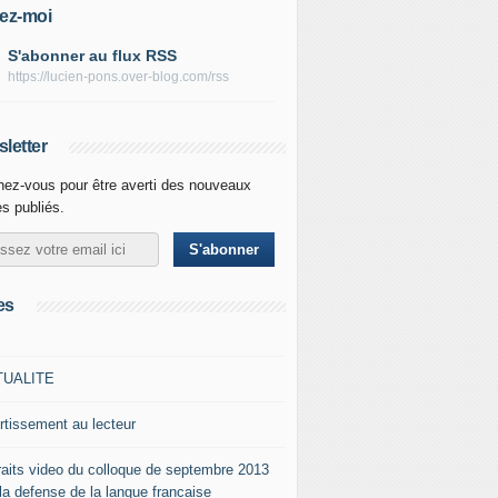
ez-moi
S'abonner au flux RSS
https://lucien-pons.over-blog.com/rss
letter
ez-vous pour être averti des nouveaux
es publiés.
es
TUALITE
rtissement au lecteur
raits video du colloque de septembre 2013
 la defense de la langue francaise