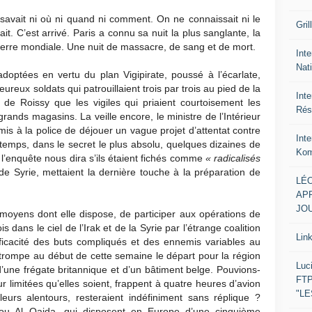
 savait ni où ni quand ni comment. On ne connaissait ni le
Gril
vait. C’est arrivé. Paris a connu sa nuit la plus sanglante, la
erre mondiale. Une nuit de massacre, de sang et de mort.
Inte
Nat
doptées en vertu du plan Vigipirate, poussé à l’écarlate,
eureux soldats qui patrouillaient trois par trois au pied de la
Int
t de Roissy que les vigiles qui priaient courtoisement les
Rés
grands magasins. La veille encore, le ministre de l’Intérieur
ermis à la police de déjouer un vague projet d’attentat contre
Int
temps, dans le secret le plus absolu, quelques dizaines de
Kom
l’enquête nous dira s’ils étaient fichés comme
« radicalisés
de Syrie, mettaient la dernière touche à la préparation de
LÉO
APR
JOU
s moyens dont elle dispose, de participer aux opérations de
ns le ciel de l’Irak et de la Syrie par l’étrange coalition
Lin
efficacité des buts compliqués et des ennemis variables au
rompe au début de cette semaine le départ pour la région
Luc
’une frégate britannique et d’un bâtiment belge. Pouvions-
FTP
 limitées qu’elles soient, frappent à quatre heures d’avion
"L
 leurs alentours, resteraient indéfiniment sans réplique ?
ou Al Qaida, qui disposent en Europe d’une cinquième