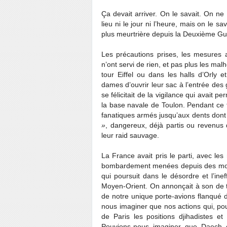
Ça devait arriver. On le savait. On ne
lieu ni le jour ni l’heure, mais on le sa
plus meurtrière depuis la Deuxième Gu
Les précautions prises, les mesures a
n’ont servi de rien, et pas plus les malh
tour Eiffel ou dans les halls d’Orly e
dames d’ouvrir leur sac à l’entrée des 
se félicitait de la vigilance qui avait p
la base navale de Toulon. Pendant ce 
fanatiques armés jusqu’aux dents dont 
»
, dangereux, déjà partis ou revenus 
leur raid sauvage.
La France avait pris le parti, avec le
bombardement menées depuis des mois da
qui poursuit dans le désordre et l’in
Moyen-Orient. On annonçait à son de t
de notre unique porte-avions flanqué d
nous imaginer que nos actions qui, pour
de Paris les positions djihadistes et
Pouvions-nous imaginer que Daech 