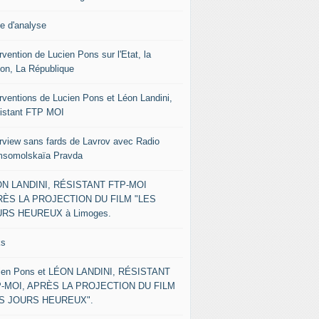
le d'analyse
rvention de Lucien Pons sur l'Etat, la
ion, La République
erventions de Lucien Pons et Léon Landini,
istant FTP MOI
erview sans fards de Lavrov avec Radio
somolskaïa Pravda
N LANDINI, RÉSISTANT FTP-MOI
ÈS LA PROJECTION DU FILM "LES
RS HEUREUX à Limoges.
ks
ien Pons et LÉON LANDINI, RÉSISTANT
-MOI, APRÈS LA PROJECTION DU FILM
ES JOURS HEUREUX".