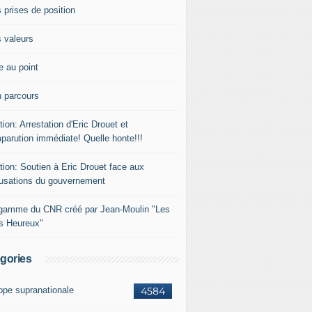
 prises de position
 valeurs
e au point
 parcours
tion: Arrestation d'Eric Drouet et
parution immédiate! Quelle honte!!!
tion: Soutien à Eric Drouet face aux
usations du gouvernement
gamme du CNR créé par Jean-Moulin "Les
rs Heureux"
gories
ope supranationale
4584