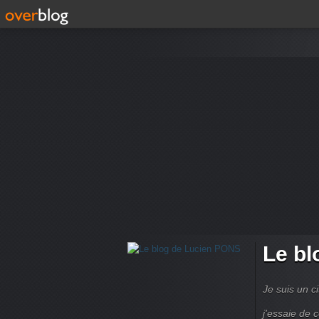
Le bl
Je suis un ci
j'essaie de 