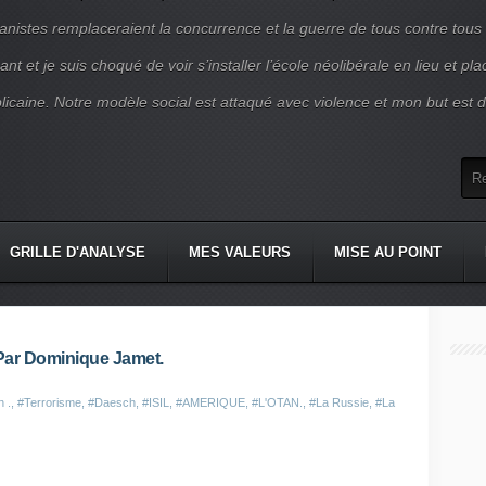
nistes remplaceraient la concurrence et la guerre de tous contre tous
nt et je suis choqué de voir s’installer l’école néolibérale en lieu et pl
blicaine. Notre modèle social est attaqué avec violence et mon but est d
GRILLE D'ANALYSE
MES VALEURS
MISE AU POINT
Par Dominique Jamet.
n .
,
#Terrorisme
,
#Daesch
,
#ISIL
,
#AMERIQUE
,
#L'OTAN.
,
#La Russie
,
#La