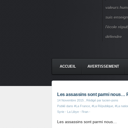
valeurs huma
suis enseigna
l’école répu
défendre
ACCUEIL
AVERTISSEMENT
Les assassins sont parmi nous… 
14 Novembre 2015
, Rédigé par lucien-pons
Publié dans
#La France
,
#La République
,
#La natio
Syrie - La Libye - l'Iran -
Les assassins sont parmi nous…