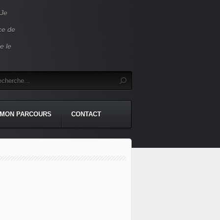
 Je
ace de
e le
MON PARCOURS
CONTACT