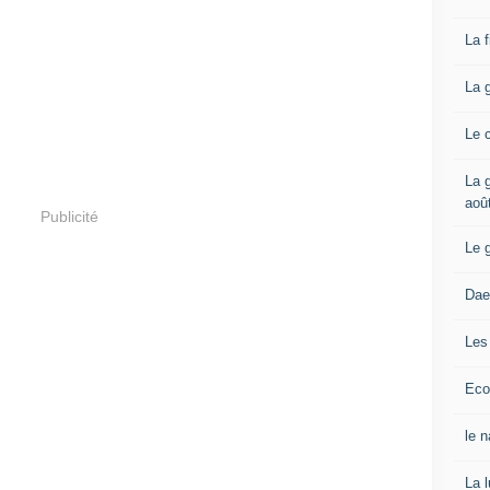
La 
La 
Le 
La g
aoû
Publicité
Le 
Dae
Les
Eco
le 
La 