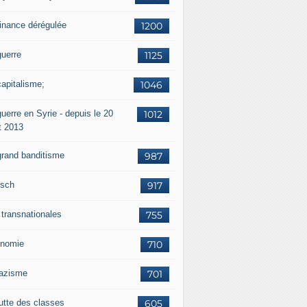
finance dérégulée
1200
guerre
1125
capitalisme;
1046
uerre en Syrie - depuis le 20
1012
t 2013
grand banditisme
987
sch
917
 transnationales
755
nomie
710
nazisme
701
lutte des classes
605