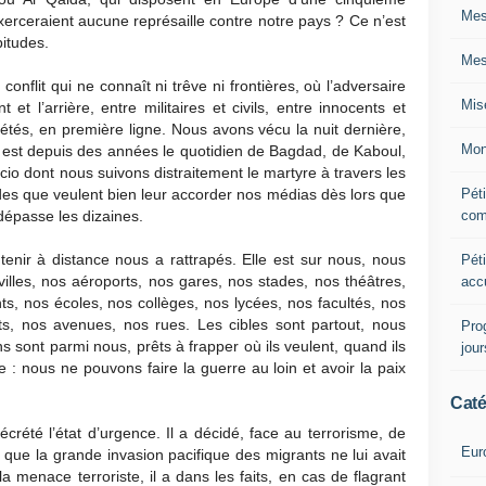
Mes
exerceraient aucune représaille contre notre pays ? Ce n’est
bitudes.
Mes
flit qui ne connaît ni trêve ni frontières, où l’adversaire
Mis
t et l’arrière, entre militaires et civils, entre innocents et
tés, en première ligne. Nous avons vécu la nuit dernière,
Mon
ui est depuis des années le quotidien de Bagdad, de Kaboul,
o dont nous suivons distraitement le martyre à travers les
Péti
des que veulent bien leur accorder nos médias dès lors que
com
dépasse les dizaines.
tenir à distance nous a rattrapés. Elle est sur nous, nous
Péti
illes, nos aéroports, nos gares, nos stades, nos théâtres,
acc
s, nos écoles, nos collèges, nos lycées, nos facultés, nos
s, nos avenues, nos rues. Les cibles sont partout, nous
Pro
 sont parmi nous, prêts à frapper où ils veulent, quand ils
jou
ce : nous ne pouvons faire la guerre au loin et avoir la paix
Caté
rété l’état d’urgence. Il a décidé, face au terrorisme, de
Eur
 que la grande invasion pacifique des migrants ne lui avait
 la menace terroriste, il a dans les faits, en cas de flagrant