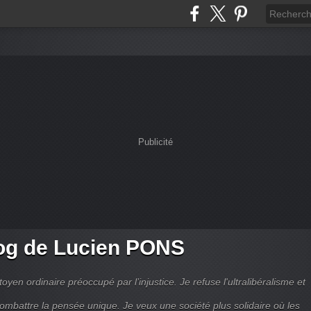
Publicité
og de Lucien PONS
toyen ordinaire préoccupé par l’injustice. Je refuse l'ultralibéralisme et
combattre la pensée unique. Je veux une société plus solidaire où les