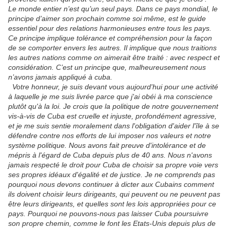
Le monde entier n’est qu’un seul pays. Dans ce pays mondial, le
principe d’aimer son prochain comme soi même, est le guide
essentiel pour des relations harmonieuses entre tous les pays.
Ce principe implique tolérance et compréhension pour la façon
de se comporter envers les autres. Il implique que nous traitions
les autres nations comme on aimerait être traité : avec respect et
considération. C’est un principe que, malheureusement nous
n’avons jamais appliqué à cuba.
Votre honneur, je suis devant vous aujourd'hui pour une activité
à laquelle je me suis livrée parce que j'ai obéi à ma conscience
plutôt qu'à la loi. Je crois que la politique de notre gouvernement
vis-à-vis de Cuba est cruelle et injuste, profondément agressive,
et je me suis sentie moralement dans l'obligation d'aider l'île à se
défendre contre nos efforts de lui imposer nos valeurs et notre
système politique. Nous avons fait preuve d'intolérance et de
mépris à l'égard de Cuba depuis plus de 40 ans. Nous n'avons
jamais respecté le droit pour Cuba de choisir sa propre voie vers
ses propres idéaux d'égalité et de justice. Je ne comprends pas
pourquoi nous devons continuer à dicter aux Cubains comment
ils doivent choisir leurs dirigeants, qui peuvent ou ne peuvent pas
être leurs dirigeants, et quelles sont les lois appropriées pour ce
pays. Pourquoi ne pouvons-nous pas laisser Cuba poursuivre
son propre chemin, comme le font les Etats-Unis depuis plus de