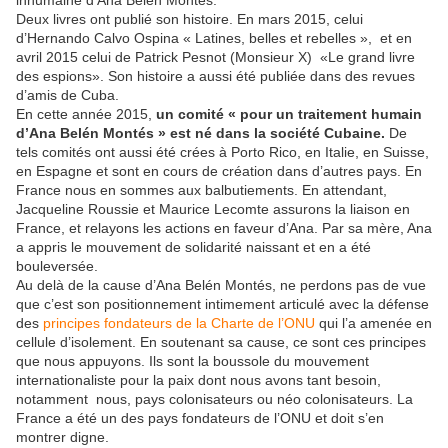
Deux livres ont publié son histoire. En mars 2015, celui
d’Hernando Calvo Ospina « Latines, belles et rebelles », et en
avril 2015 celui de Patrick Pesnot (Monsieur X) «Le grand livre
des espions». Son histoire a aussi été publiée dans des revues
d’amis de Cuba.
En cette année 2015,
un comité « pour un traitement humain
d’Ana Belén Montés » est né dans la société Cubaine.
De
tels comités ont aussi été crées à Porto Rico, en Italie, en Suisse,
en Espagne et sont en cours de création dans d’autres pays. En
France nous en sommes aux balbutiements. En attendant,
Jacqueline Roussie et Maurice Lecomte assurons la liaison en
France, et relayons les actions en faveur d’Ana. Par sa mère, Ana
a appris le mouvement de solidarité naissant et en a été
bouleversée.
Au delà de la cause d’Ana Belén Montés, ne perdons pas de vue
que c’est son positionnement intimement articulé avec la défense
des
principes fondateurs de la Charte de l’ONU
qui l’a amenée en
cellule d’isolement. En soutenant sa cause, ce sont ces principes
que nous appuyons. Ils sont la boussole du mouvement
internationaliste pour la paix dont nous avons tant besoin,
notamment nous, pays colonisateurs ou néo colonisateurs. La
France a été un des pays fondateurs de l’ONU et doit s’en
montrer digne.