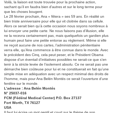
Voilà, la liaison est toute trouvée pour la prochaine action,
sachant qu’il en faudra bien d'autres et sur le long terme pour
que les choses bougent.
Le 28 février prochain, Ana « fêtera » ses 59 ans. En réalité un
bien triste anniversaire pour elle qui vit cloitrée dans sa cellule.
Alors ce serait bien qu’à cette occasion nous soyons nombreux à
lui envoyer une petite carte. Ne nous faisons pas d’illusion, elle
ne la recevra certainement pas, mais quelquefois un gardien plus
humain peut faire une petite entorse au règlement. Même si elle
ne reçoit aucune de nos cartes, l’administration pénitentiaire
verra elle, qu’Ana commence à être connue dans le monde. Avec
le précédent des Cinq, cela peut peser, et le Président Obama
dispose d’un éventail d’initiatives possibles ne serait-ce que s’en
tenir à la stricte levée de l’isolement absolu. Ce ne serait pas une
démarche bien coûteuse pour lui et ne constituerait en fait qu’une
simple mise en adéquation avec un respect minimal des droits de
l’homme, mais pour Ana Belén Montés ce serait l’ouverture d’une
fenêtre sur le monde.
L’adresse :
Ana Belén Montés
N° 25037-016
FCM (Fédéral Medical Center) P.O. Box 27137
Fort Worth, TX 76127
USA
Il faut lui écrire un mot gentil et court sur le thème de son