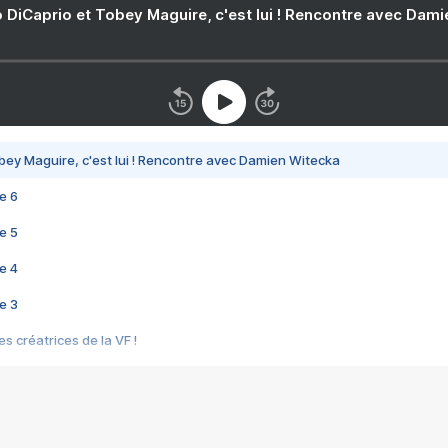
 DiCaprio et Tobey Maguire, c'est lui ! Rencontre avec Dam
bey Maguire, c'est lui ! Rencontre avec Damien Witecka
e 6
e 5
e 4
e 3
s créatrices de la VF !
e 2
e 1
e Mektoub My Love arrive enfin ! Rencontre avec Shaïn Boumedine et Sal