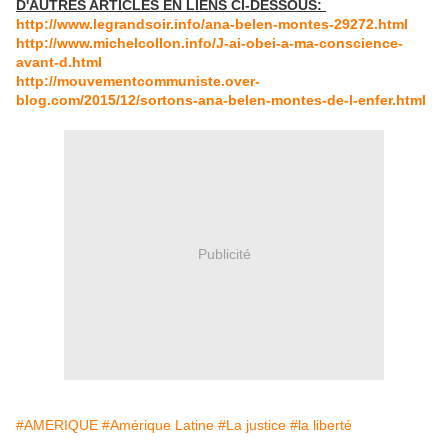
D'AUTRES ARTICLES EN LIENS CI-DESSOUS:
http://www.legrandsoir.info/ana-belen-montes-29272.html
http://www.michelcollon.info/J-ai-obei-a-ma-conscience-
avant-d.html
http://mouvementcommuniste.over-
blog.com/2015/12/sortons-ana-belen-montes-de-l-enfer.html
Publicité
#AMERIQUE
#Amérique Latine
#La justice
#la liberté