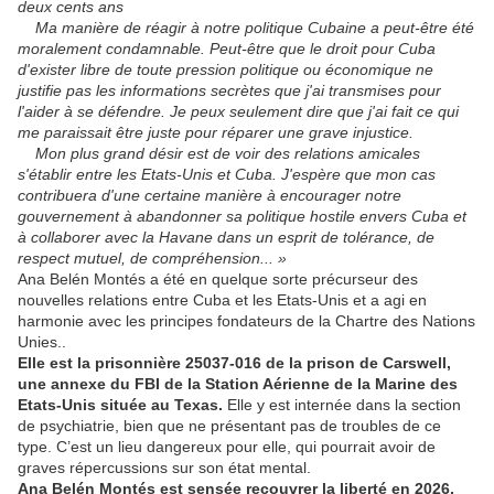
deux cents ans
Ma manière de réagir à notre politique Cubaine a peut-être été
moralement condamnable. Peut-être que le droit pour Cuba
d'exister libre de toute pression politique ou économique ne
justifie pas les informations secrètes que j'ai transmises pour
l'aider à se défendre. Je peux seulement dire que j'ai fait ce qui
me paraissait être juste pour réparer une grave injustice.
Mon plus grand désir est de voir des relations amicales
s'établir entre les Etats-Unis et Cuba. J'espère que mon cas
contribuera d'une certaine manière à encourager notre
gouvernement à abandonner sa politique hostile envers Cuba et
à collaborer avec la Havane dans un esprit de tolérance, de
respect mutuel, de compréhension... »
Ana Belén Montés a été en quelque sorte précurseur des
nouvelles relations entre Cuba et les Etats-Unis et a agi en
harmonie avec les principes fondateurs de la Chartre des Nations
Unies..
Elle est la prisonnière 25037-016 de la prison de Carswell,
une annexe du FBI de la Station Aérienne de la Marine des
Etats-Unis située au Texas.
Elle y est internée dans la section
de psychiatrie, bien que ne présentant pas de troubles de ce
type. C’est un lieu dangereux pour elle, qui pourrait avoir de
graves répercussions sur son état mental.
Ana Belén Montés est sensée recouvrer la liberté en 2026,