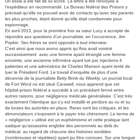
Un essai a été fait de lui écrire. La lettre a été renvoyée à
l’expéditeur en recommandé. Le Bureau fédéral des Prisons y
précisait qu’elle ne pouvait avoir de contacts qu’avec ses parents
les plus proches, étant donné qu’elle était condamnée pour
espionnage.
En avril 2013, pour la première fois sa sœur Lucy a accepté de
répondre aux questions d’un journaliste, en l’occurrence, Jim
Popkin. Ses frères se sont opposés à tout interview.
C’est ainsi que nous avons appris qu’Ana avait voisiné
successivement avec une femme ayant étranglé une femme
enceinte, une ancienne infirmière ayant tué par injections 4
patientes et une admiratrice de Charles Manson ayant tenté de
tuer le Président Ford. Le travail d’enquête de plus d’une
décennie de la journaliste Betty Brink du
Weekly,
un journal local
de Fort Word où est situé Carswell, nous apprend que cet
hôpital-prison fédéral a succédé à un précédant fermé entre
autres raisons, pour négligence médicale généralisée. C’est très
exactement l’identique qui s’y est installé et perdure au vu et su
de toutes les autorités en place. Rares sont les critiques, et les
dénonciateurs s’exposent à le payer très chèrement. Le terme de
« négligence » utilisé est un euphémisme et cette pratique tant
sadique qu’assassine englobe des personnels au delà du
médical, au regard de chacune des histoires sordides
(nombreuses et répétées) ayant pu être connues. Sur une longue