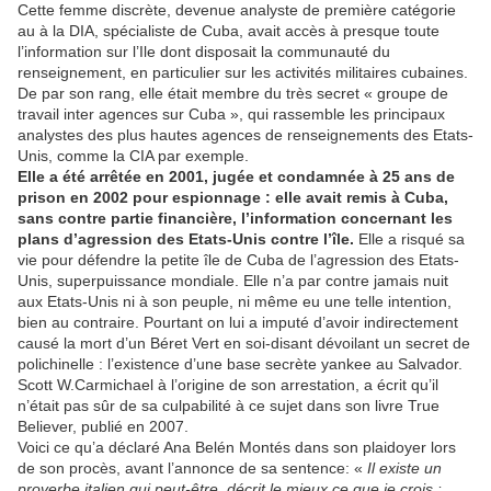
Cette femme discrète, devenue analyste de première catégorie
au à la DIA, spécialiste de Cuba, avait accès à presque toute
l’information sur l’Ile dont disposait la communauté du
renseignement, en particulier sur les activités militaires cubaines.
De par son rang, elle était membre du très secret « groupe de
travail inter agences sur Cuba », qui rassemble les principaux
analystes des plus hautes agences de renseignements des Etats-
Unis, comme la CIA par exemple.
Elle a été arrêtée en 2001, jugée et condamnée à 25 ans de
prison en 2002 pour espionnage : elle avait remis à Cuba,
sans contre partie financière, l’information concernant les
plans d’agression des Etats-Unis contre l’île.
Elle a risqué sa
vie pour défendre la petite île de Cuba de l’agression des Etats-
Unis, superpuissance mondiale. Elle n’a par contre jamais nuit
aux Etats-Unis ni à son peuple, ni même eu une telle intention,
bien au contraire. Pourtant on lui a imputé d’avoir indirectement
causé la mort d’un Béret Vert en soi-disant dévoilant un secret de
polichinelle : l’existence d’une base secrète yankee au Salvador.
Scott W.Carmichael à l’origine de son arrestation, a écrit qu’il
n’était pas sûr de sa culpabilité à ce sujet dans son livre True
Believer, publié en 2007.
Voici ce qu’a déclaré Ana Belén Montés dans son plaidoyer lors
de son procès, avant l’annonce de sa sentence: «
Il existe un
proverbe italien qui peut-être, décrit le mieux ce que je crois :