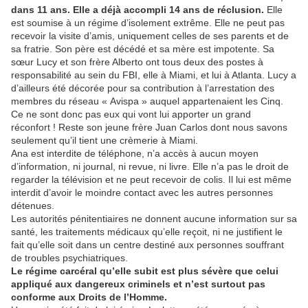
dans 11 ans. Elle a déjà accompli 14 ans de réclusion.
Elle
est soumise à un régime d’isolement extrême. Elle ne peut pas
recevoir la visite d’amis, uniquement celles de ses parents et de
sa fratrie. Son père est décédé et sa mère est impotente. Sa
sœur Lucy et son frère Alberto ont tous deux des postes à
responsabilité au sein du FBI, elle à Miami, et lui à Atlanta. Lucy a
d’ailleurs été décorée pour sa contribution à l’arrestation des
membres du réseau « Avispa » auquel appartenaient les Cinq.
Ce ne sont donc pas eux qui vont lui apporter un grand
réconfort ! Reste son jeune frère Juan Carlos dont nous savons
seulement qu’il tient une crèmerie à Miami.
Ana est interdite de téléphone, n’a accès à aucun moyen
d’information, ni journal, ni revue, ni livre. Elle n’a pas le droit de
regarder la télévision et ne peut recevoir de colis. Il lui est même
interdit d’avoir le moindre contact avec les autres personnes
détenues.
Les autorités pénitentiaires ne donnent aucune information sur sa
santé, les traitements médicaux qu’elle reçoit, ni ne justifient le
fait qu’elle soit dans un centre destiné aux personnes souffrant
de troubles psychiatriques.
Le régime carcéral qu’elle subit est plus sévère que celui
appliqué aux dangereux criminels et n’est surtout pas
conforme aux Droits de l’Homme.