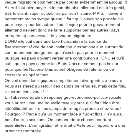
vague migratoire commence par coûter évidemment beaucoup !!!
Alors il faut bien payer et le contribuable allemand est très gentil,
très tolérant, super culpabilisé par son histoire, MAIS, il devient
nettement moins sympa quand il faut qu’il ouvre son portefeuille
pour payer pour les autres. Tout l’enjeu pour le gouvernement
allemand devient donc de faire supporter par les autres (pays
européens) son accueil de la vague migratoire…
L’ONU elle voit dans une taxe humanitaire la source de
financement rêvée de son institution internationale et surtout de
son autonomie budgétaire qui n’existe pas pour le moment
puisque les pays doivent verser une contribution à l’ONU et qu’il
suffit qu’un pays comme les Etats-Unis ne versent pas la leur
pour que les Nations-Unis soient obligées de ralentir ou de
cesser leurs opérations.
On voit donc des logiques complètement divergentes à l’œuvre.
Vous assisterez au retour des camps de réfugiés, mais cette fois,
ils seront chez vous !
En l’absence totale de réponse géo-économico-politico-sociale,
vous aurez juste une nouvelle taxe « parce qu’il faut bien être
sôôôôlidaîîîîres » et les camps de réfugiés près de chez vous !
Pourquoi ? Parce qu’à un moment face à flux et flots il n’y aura
pas d’autres solutions. On confond deux choses pourtant
essentielles. L’immigration et le droit d’Asile pour répondre à une
urgence temporaire.