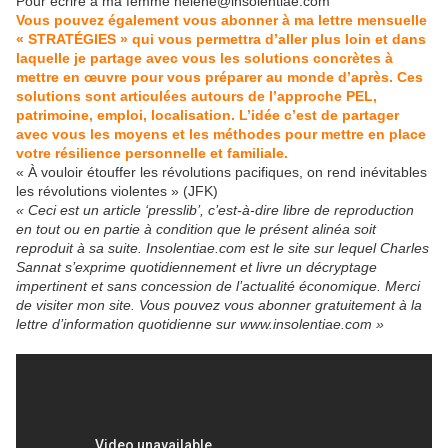
Pour écrire à ma femme helene@insolentiae.com
Vous pouvez également vous abonner à ma lettre mensuelle
« STRATÉGIES » qui vous permettra d’aller plus loin et dans
laquelle je partage avec vous les solutions concrètes à
mettre en œuvre pour vous préparer au monde d’après. Ces
solutions sont articulées autours de l’approche PEL,
patrimoine, emploi, localisation. L’idée c’est de partager
avec vous les moyens et les méthodes pour mettre en place
votre résilience personnelle et familiale.
« À vouloir étouffer les révolutions pacifiques, on rend inévitables
les révolutions violentes » (JFK)
« Ceci est un article ‘presslib’, c’est-à-dire libre de reproduction
en tout ou en partie à condition que le présent alinéa soit
reproduit à sa suite. Insolentiae.com est le site sur lequel Charles
Sannat s’exprime quotidiennement et livre un décryptage
impertinent et sans concession de l’actualité économique. Merci
de visiter mon site. Vous pouvez vous abonner gratuitement à la
lettre d’information quotidienne sur www.insolentiae.com »