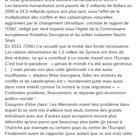
Les besoins humanitaires sont passés de 2 milliards de dollars en
2000 à 24,5 milliards quinze ans plus tard, sous l’effet de la
multiplication des conflits et des catastrophes naturelles
aggravées par le changement climatique, constate le rapport de
l’ONU, rédigé par neuf experts sous l’égide de la Commissaire
européenne Kristalina Georgieva et du sultan malaisien Nazrin
Shah.
En 2015, l’ONU n’a recueilli que la moitié des fonds nécessaires.
Les rations alimentaires de 1,6 million de Syriens ont donc dû
être réduites, ce qui a contribué à un exode massif vers l’Europe.
C’est tout le paradoxe : « jamais le monde n’a été aussi généreux
(…) mais jamais non plus cette générosité n’a été aussi
insuffisante », déplore Mme Georgieva. Aider les victimes de
conflits et de catastrophes est « moralement juste mais aussi
dans notre intérêt comme l’a montré la crise migratoire ». »
Confondre problème, financement, et réponse géo-économico-
politico-sociale !
Essayons d’être clairs. Les Allemands voient leur problème dans
lequel ils se sont mis d’ailleurs tout seuls comme des grands
entraînant avec eux d’autres pays européens encore plus
débordés qu’eux parce que beaucoup plus petits (je pense à
l’Autriche par exemple ou certains pays du centre de l’Europe).
Finalement avant de rapporter (pour autant que ce soit vrai) cette