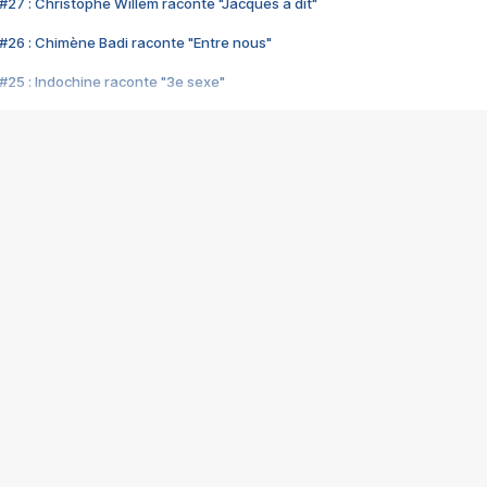
#27 : Christophe Willem raconte "Jacques a dit"
#26 : Chimène Badi raconte "Entre nous"
#25 : Indochine raconte "3e sexe"
#24 : Zaho raconte "C'est chelou"
#23 : Patrick Bruel raconte "Au café des délices"
#22 : Kyo raconte "Le chemin"
#21 : Nolwenn Leroy raconte "Cassé"
#20 : Patrick Hernandez raconte "Born to be alive"
#19 : Lorie raconte "Près de moi"
#18 : Michael Jones raconte "A nos actes manqués" (avec Jean-Jacque
#17 : Khaled raconte "Aïcha"
#16 : Corneille raconte "Parce qu'on vient de loin"
#15 : Indochine raconte "L'aventurier"