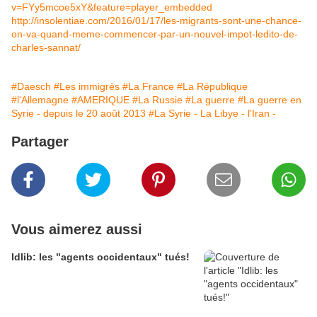
v=FYy5mcoe5xY&feature=player_embedded
http://insolentiae.com/2016/01/17/les-migrants-sont-une-chance-
on-va-quand-meme-commencer-par-un-nouvel-impot-ledito-de-
charles-sannat/
#Daesch
#Les immigrés
#La France
#La République
#l'Allemagne
#AMERIQUE
#La Russie
#La guerre
#La guerre en
Syrie - depuis le 20 août 2013
#La Syrie - La Libye - l'Iran -
Partager
Vous aimerez aussi
Idlib: les "agents occidentaux" tués!