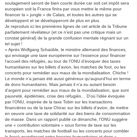
soulagement seront de bien courte durée car soit cet impôt sera
européen soit la France finira par vous mettre le même pour
financer la « jungle » de Calais, et toutes les autres qui se
développent et se développeront de plus en plus.
Je reproduis ici les premières lignes de cet article de la Tribune
parfaitement révélateur (et ce n’est pas une critique mais un
constat général) de la grande confusion mentale régnant sur un
tel sujet !
« Après Wolfgang Schaüble, le ministre allemand des finances,
qui envisage une taxe européenne sur l’essence pour financer
l’accueil des réfugiés, au tour de l’ONU d’évoquer des taxes
humanitaires sur les billets d’avion, les matches de foot, ou les
concerts pour remédier aux maux de la mondialisation. Chiche !
Le monde n’a jamais été aussi généreux qu’aujourd’hui en terme
de dons humanitaires. Mais jamais il n’a eu autant besoin
d’argent pour remédier aux maux de la mondialisation, que sont
pauvreté, épidémies, crise des réfugiés… D’où l’idée évoquée
par l’ONU, inspirée de la taxe Tobin sur les transactions
financières ou de la taxe Chirac sur les billets d’avion, de mettre
en oeuvre une taxe de solidarité sur des biens de consommation
de masse. Dans un rapport publié ce dimanche, l’ONU suggère
une « contribution volontaire » sous forme de taxe sur les
transports, les matches de football ou les concerts pour combler
le fossé grandissant entre besoins humanitaires et dons ».