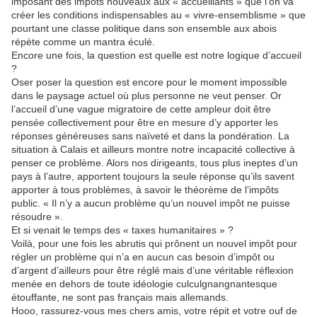
imposant des impôts nouveaux aux « accueillants » que l’on va
créer les conditions indispensables au « vivre-ensemblisme » que
pourtant une classe politique dans son ensemble aux abois
répète comme un mantra éculé.
Encore une fois, la question est quelle est notre logique d’accueil
?
Oser poser la question est encore pour le moment impossible
dans le paysage actuel où plus personne ne veut penser. Or
l’accueil d’une vague migratoire de cette ampleur doit être
pensée collectivement pour être en mesure d’y apporter les
réponses généreuses sans naïveté et dans la pondération. La
situation à Calais et ailleurs montre notre incapacité collective à
penser ce problème. Alors nos dirigeants, tous plus ineptes d’un
pays à l’autre, apportent toujours la seule réponse qu’ils savent
apporter à tous problèmes, à savoir le théorème de l’impôts
public. « Il n’y a aucun problème qu’un nouvel impôt ne puisse
résoudre ».
Et si venait le temps des « taxes humanitaires » ?
Voilà, pour une fois les abrutis qui prônent un nouvel impôt pour
régler un problème qui n’a en aucun cas besoin d’impôt ou
d’argent d’ailleurs pour être réglé mais d’une véritable réflexion
menée en dehors de toute idéologie culculgnangnantesque
étouffante, ne sont pas français mais allemands.
Hooo, rassurez-vous mes chers amis, votre répit et votre ouf de