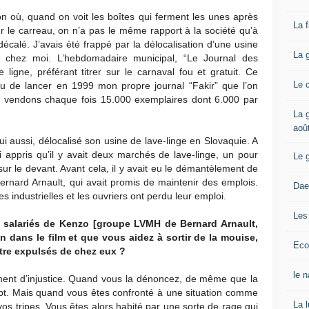
on où, quand on voit les boîtes qui ferment les unes après
La 
ur le carreau, on n’a pas le même rapport à la société qu’à
calé. J’avais été frappé par la délocalisation d’une usine
La 
 chez moi. L’hebdomadaire municipal, “Le Journal des
ligne, préférant titrer sur le carnaval fou et gratuit. Ce
Le 
 de lancer en 1999 mon propre journal “Fakir” que l’on
n vendons chaque fois 15.000 exemplaires dont 6.000 par
La g
aoû
lui aussi, délocalisé son usine de lave-linge en Slovaquie. A
i appris qu’il y avait deux marchés de lave-linge, un pour
Le 
 sur le devant. Avant cela, il y avait eu le démantèlement de
Bernard Arnault, qui avait promis de maintenir des emplois.
Dae
es industrielles et les ouvriers ont perdu leur emploi.
Les
 salariés de Kenzo [groupe LVMH de Bernard Arnault,
n dans le film et que vous aidez à sortir de la mouise,
Eco
être expulsés de chez eux ?
le 
iment d’injustice. Quand vous la dénoncez, de même que la
cept. Mais quand vous êtes confronté à une situation comme
La 
vos tripes. Vous êtes alors habité par une sorte de rage qui