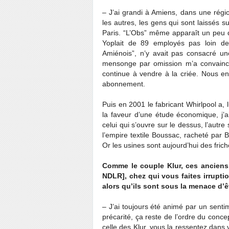
– J’ai grandi à Amiens, dans une régi
les autres, les gens qui sont laissés s
Paris. “L’Obs” même apparaît un peu dé
Yoplait de 89 employés pas loin de
Amiénois”, n’y avait pas consacré une 
mensonge par omission m’a convaincu
continue à vendre à la criée. Nous e
abonnement.
Puis en 2001 le fabricant Whirlpool a, 
la faveur d’une étude économique, j’a
celui qui s’ouvre sur le dessus, l’autre
l’empire textile Boussac, racheté par 
Or les usines sont aujourd’hui des frich
Comme le couple Klur, ces anciens
NDLR], chez qui vous faites irruptio
alors qu’ils sont sous la menace d’
– J’ai toujours été animé par un sent
précarité, ça reste de l’ordre du con
celle des Klur, vous la ressentez dans 