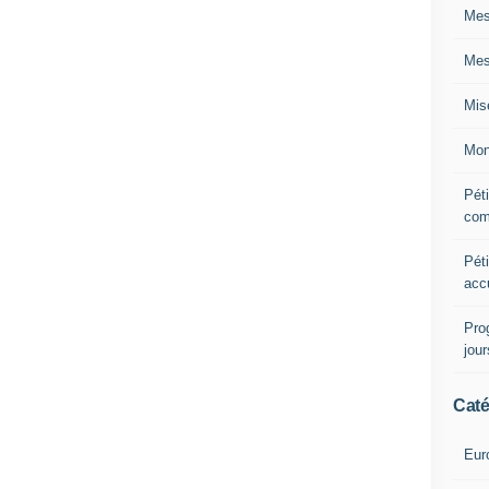
Mes
Mes
Mis
Mon
Péti
com
Péti
acc
Pro
jou
Caté
Eur