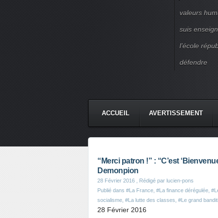
valeurs huma
suis enseigna
l’école répu
défendre
ACCUEIL
AVERTISSEMENT
“Merci patron !” : “C’est ‘Bienvenu
Demonpion
28 Février 2016
, Rédigé par lucien-pons
Publié dans
#La France
,
#La finance dérégulée
,
#L
socialisme
,
#La lutte des classes
,
#Le grand bandi
28
Février
2016