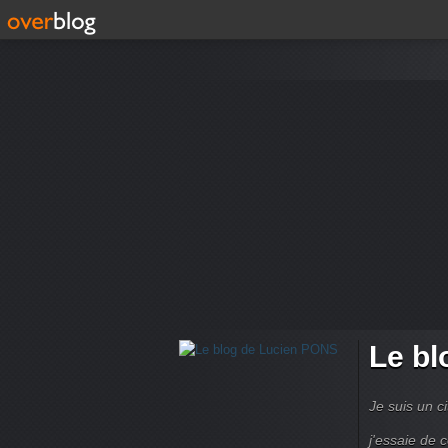
Le bl
Je suis un ci
j'essaie de 