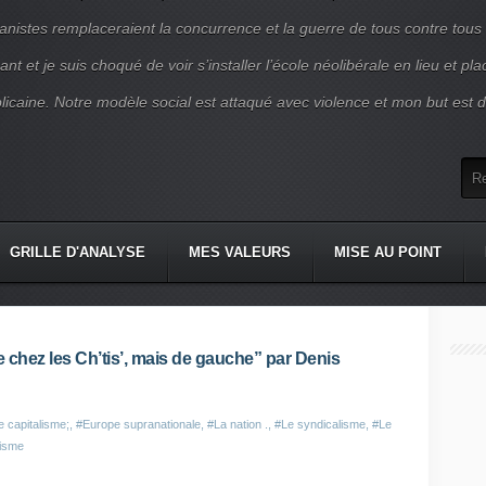
nistes remplaceraient la concurrence et la guerre de tous contre tous
nt et je suis choqué de voir s’installer l’école néolibérale en lieu et pl
blicaine. Notre modèle social est attaqué avec violence et mon but est d
GRILLE D'ANALYSE
MES VALEURS
MISE AU POINT
e chez les Ch’tis’, mais de gauche” par Denis
e capitalisme;
,
#Europe supranationale
,
#La nation .
,
#Le syndicalisme
,
#Le
tisme