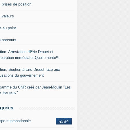
 prises de position
 valeurs
e au point
 parcours
tion: Arrestation d'Eric Drouet et
parution immédiate! Quelle honte!!!
tion: Soutien à Eric Drouet face aux
usations du gouvernement
gamme du CNR créé par Jean-Moulin "Les
rs Heureux"
gories
ope supranationale
4584