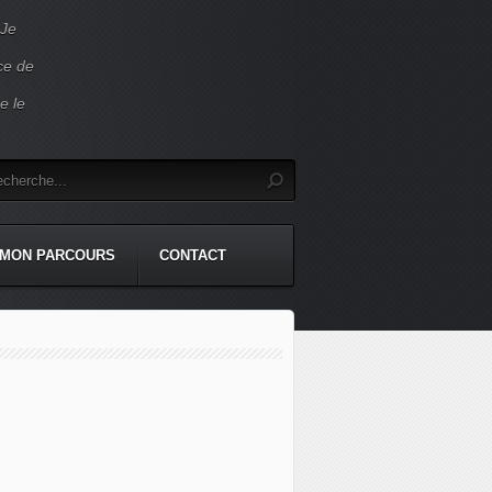
 Je
ace de
e le
MON PARCOURS
CONTACT