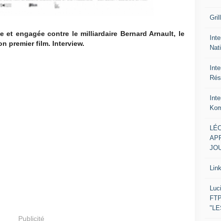
Gril
e et engagée contre le milliardaire Bernard Arnault, le
Inte
on premier film. Interview.
Nat
Int
Rés
Int
Kom
LÉO
APR
JOU
Lin
Luc
FTP
"L
Publicité