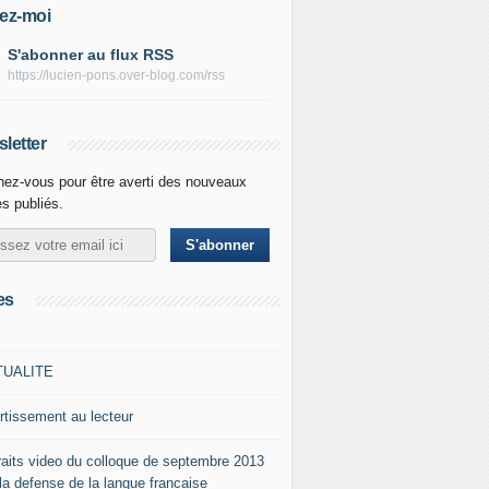
ez-moi
S'abonner au flux RSS
https://lucien-pons.over-blog.com/rss
letter
ez-vous pour être averti des nouveaux
es publiés.
es
TUALITE
rtissement au lecteur
raits video du colloque de septembre 2013
 la defense de la langue francaise