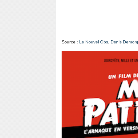
“Merci patron !” : “
Ch’tis’, mais de g
Source :
Le Nouvel Obs, Denis Demon