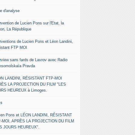
le d'analyse
rvention de Lucien Pons sur l'Etat, la
ion, La République
erventions de Lucien Pons et Léon Landini,
istant FTP MOI
erview sans fards de Lavrov avec Radio
somolskaïa Pravda
N LANDINI, RÉSISTANT FTP-MOI
ÈS LA PROJECTION DU FILM "LES
RS HEUREUX à Limoges.
ks
ien Pons et LÉON LANDINI, RÉSISTANT
-MOI, APRÈS LA PROJECTION DU FILM
ES JOURS HEUREUX".