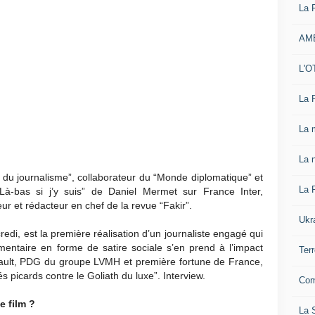
La 
AM
L'O
La 
La 
La n
 du journalisme”, collaborateur du “Monde diplomatique” et
La 
“Là-bas si j’y suis” de Daniel Mermet sur France Inter,
eur et rédacteur en chef de la revue “Fakir”.
Ukr
credi, est la première réalisation d’un journaliste engagé qui
mentaire en forme de satire sociale s’en prend à l’impact
Ter
ult, PDG du groupe LVMH et première fortune de France,
s picards contre le Goliath du luxe”. Interview.
Com
e film ?
La S