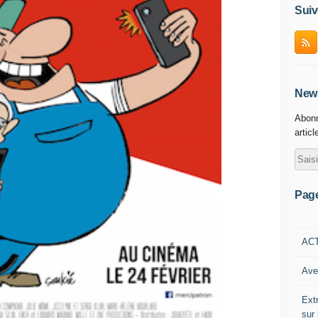
Suiv
News
Abonn
articl
Pag
AC
Ave
Ext
sur