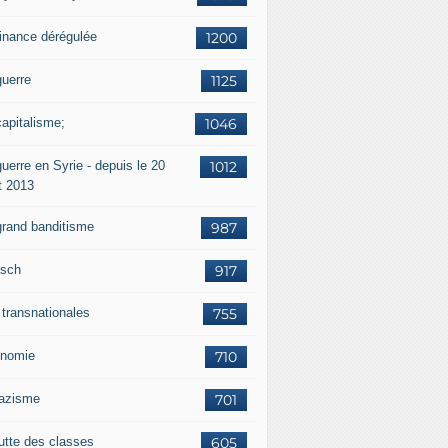
finance dérégulée
1200
guerre
1125
capitalisme;
1046
uerre en Syrie - depuis le 20
1012
t 2013
grand banditisme
987
sch
917
 transnationales
755
nomie
710
nazisme
701
lutte des classes
605