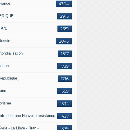
France
4304
ERIQUE
2915
TAN.
2351
Russie
2045
mondialisation
1817
ation .
1739
République
1716
aine
1559
rorisme
1534
ité pour une Nouvelle résistance
1427
yrie - La Libye - l'Iran -
1379