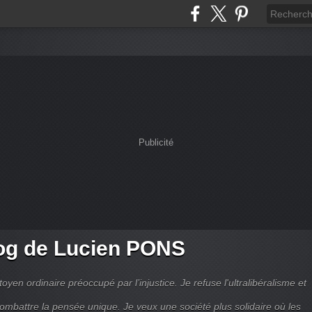
Publicité
og de Lucien PONS
toyen ordinaire préoccupé par l’injustice. Je refuse l'ultralibéralisme et
combattre la pensée unique. Je veux une société plus solidaire où les