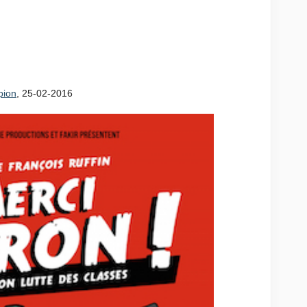
C’est ‘Bienvenue chez les
auche” par Denis Demonpion
pion
, 25-02-2016