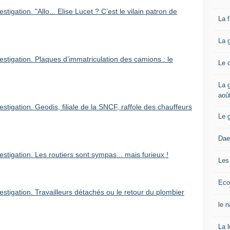
tigation. "Allo... Elise Lucet ? C’est le vilain patron de
La 
La 
stigation. Plaques d’immatriculation des camions : le
Le 
La g
aoû
tigation. Geodis, filiale de la SNCF, raffole des chauffeurs
Le 
Dae
tigation. Les routiers sont sympas... mais furieux !
Les
Eco
stigation. Travailleurs détachés ou le retour du plombier
le 
La 