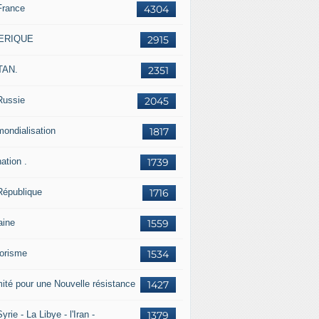
France
4304
ERIQUE
2915
TAN.
2351
Russie
2045
mondialisation
1817
ation .
1739
République
1716
aine
1559
rorisme
1534
ité pour une Nouvelle résistance
1427
yrie - La Libye - l'Iran -
1379