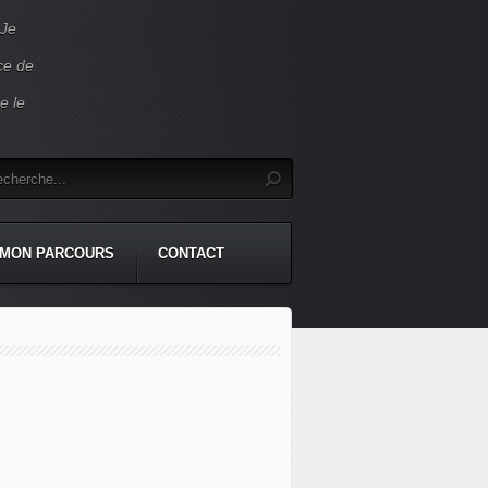
 Je
ace de
e le
MON PARCOURS
CONTACT