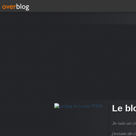
Le bl
Je suis un ci
j'essaie de 