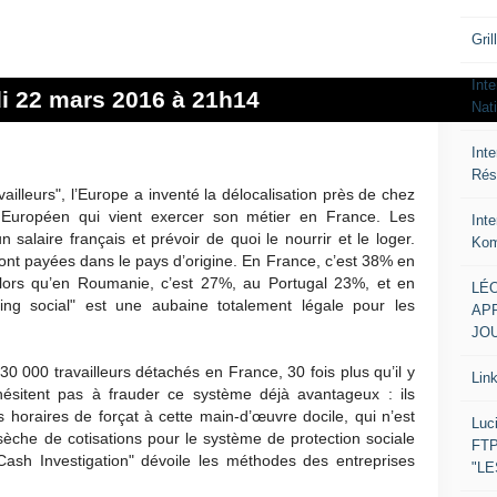
Gril
Inte
di 22 mars 2016 à 21h14
Nat
Int
Rés
ailleurs", l’Europe a inventé la délocalisation près de chez
un Européen qui vient exercer son métier en France. Les
Int
n salaire français et prévoir de quoi le nourrir et le loger.
Kom
sont payées dans le pays d’origine. En France, c’est 38% en
alors qu’en Roumanie, c’est 27%, au Portugal 23%, et en
LÉO
ng social" est une aubaine totalement légale pour les
APR
JOU
30 000 travailleurs détachés en France, 30 fois plus qu’il y
Lin
hésitent pas à frauder ce système déjà avantageux : ils
 horaires de forçat à cette main-d’œuvre docile, qui n’est
Luc
èche de cotisations pour le système de protection sociale
FTP
Cash Investigation" dévoile les méthodes des entreprises
"L