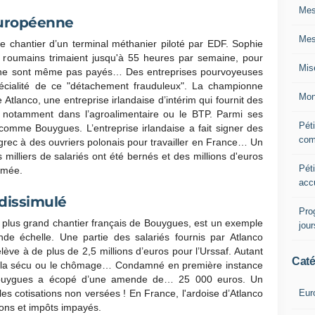
Mes
européenne
Mes
 chantier d’un terminal méthanier piloté par EDF. Sophie
 roumains trimaient jusqu'à 55 heures par semaine, pour
Mis
ls ne sont même pas payés… Des entreprises pourvoyeuses
écialité de ce "détachement frauduleux". La championne
Mon
Atlanco, une entreprise irlandaise d’intérim qui fournit des
e, notamment dans l’agroalimentaire ou le BTP. Parmi ses
Péti
comme Bouygues. L’entreprise irlandaise a fait signer des
com
n grec à des ouvriers polonais pour travailler en France… Un
milliers de salariés ont été bernés et des millions d'euros
Péti
fumée.
acc
 dissimulé
Pro
e plus grand chantier français de Bouygues, est un exemple
jou
de échelle. Une partie des salariés fournis par Atlanco
élève à de plus de 2,5 millions d’euros pour l’Urssaf. Autant
Caté
cs, la sécu ou le chômage… Condamné en première instance
e Bouygues a écopé d’une amende de… 25 000 euros. Un
Eur
es cotisations non versées ! En France, l'ardoise d’Atlanco
tions et impôts impayés.