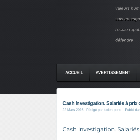
valeurs huma
suis enseigna
l’école répu
défendre
ACCUEIL
AVERTISSEMENT
Cash Investigation. Salariés à prix
22 Mars 2016
, Rédigé par lucien-pons
Publié d
Cash Investigation. Salariés