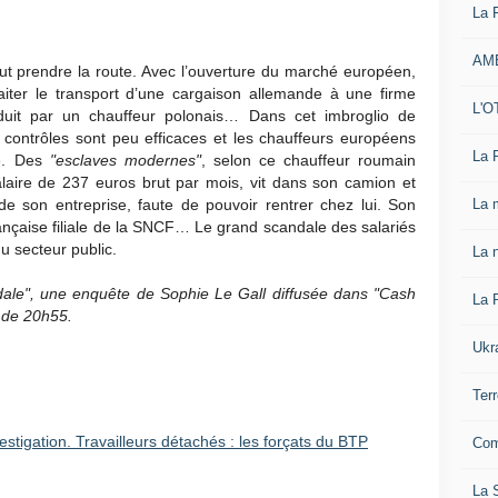
La 
AM
faut prendre la route. Avec l’ouverture du marché européen,
aiter le transport d’une cargaison allemande à une firme
L'O
duit par un chauffeur polonais… Dans cet imbroglio de
s contrôles sont peu efficaces et les chauffeurs européens
La 
te. Des
"esclaves modernes"
, selon ce chauffeur roumain
laire de 237 euros brut par mois, vit dans son camion et
La 
e son entreprise, faute de pouvoir rentrer chez lui. Son
ançaise filiale de la SNCF… Le grand scandale des salariés
u secteur public.
La n
ndale", une enquête de Sophie Le Gall diffusée dans "Cash
La 
r de 20h55.
Ukr
Ter
stigation. Travailleurs détachés : les forçats du BTP
Com
La S