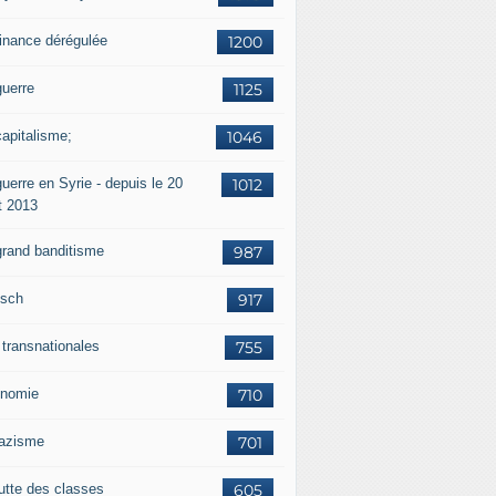
finance dérégulée
1200
guerre
1125
capitalisme;
1046
uerre en Syrie - depuis le 20
1012
t 2013
grand banditisme
987
sch
917
 transnationales
755
nomie
710
nazisme
701
lutte des classes
605