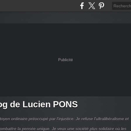
Publicité
og de Lucien PONS
toyen ordinaire préoccupé par l’injustice. Je refuse l'ultralibéralisme et
combattre la pensée unique. Je veux une société plus solidaire où les