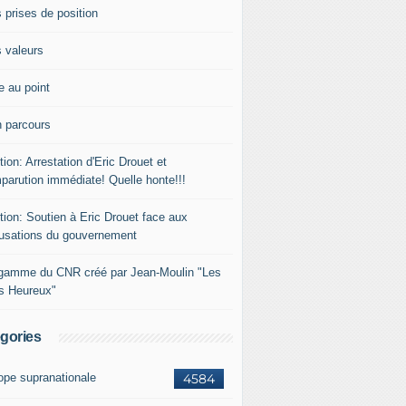
 prises de position
 valeurs
e au point
 parcours
tion: Arrestation d'Eric Drouet et
parution immédiate! Quelle honte!!!
tion: Soutien à Eric Drouet face aux
usations du gouvernement
gamme du CNR créé par Jean-Moulin "Les
rs Heureux"
gories
ope supranationale
4584