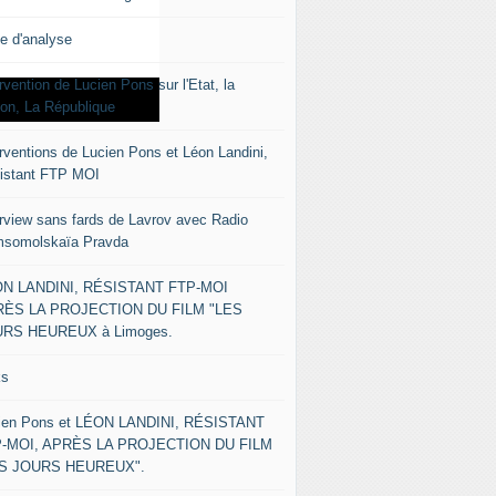
le d'analyse
rvention de Lucien Pons sur l'Etat, la
ion, La République
erventions de Lucien Pons et Léon Landini,
istant FTP MOI
erview sans fards de Lavrov avec Radio
somolskaïa Pravda
N LANDINI, RÉSISTANT FTP-MOI
ÈS LA PROJECTION DU FILM "LES
RS HEUREUX à Limoges.
ks
ien Pons et LÉON LANDINI, RÉSISTANT
-MOI, APRÈS LA PROJECTION DU FILM
ES JOURS HEUREUX".