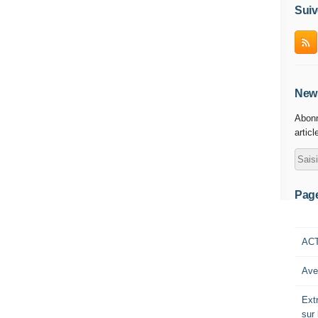
Suiv
News
Abonn
articl
Pag
AC
Ave
Ext
sur