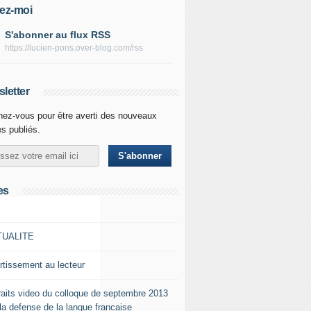
ez-moi
S'abonner au flux RSS
https://lucien-pons.over-blog.com/rss
letter
ez-vous pour être averti des nouveaux
es publiés.
es
TUALITE
rtissement au lecteur
raits video du colloque de septembre 2013
 la defense de la langue francaise