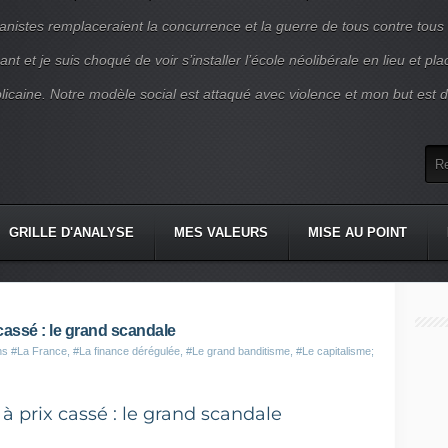
nistes remplaceraient la concurrence et la guerre de tous contre tous
nt et je suis choqué de voir s’installer l’école néolibérale en lieu et pl
blicaine. Notre modèle social est attaqué avec violence et mon but est d
GRILLE D'ANALYSE
MES VALEURS
MISE AU POINT
 cassé : le grand scandale
ans
#La France
,
#La finance dérégulée
,
#Le grand banditisme
,
#Le capitalisme;
 à prix cassé : le grand scandale